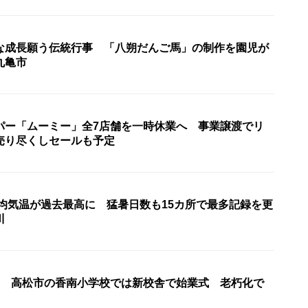
な成長願う伝統行事 「八朔だんご馬」の制作を園児が
丸亀市
パー「ムーミー」全7店舗を一時休業へ 事業譲渡でリ
売り尽くしセールも予定
平均気温が過去最高に 猛暑日数も15カ所で最多記録を更
川
ト 高松市の香南小学校では新校舎で始業式 老朽化で