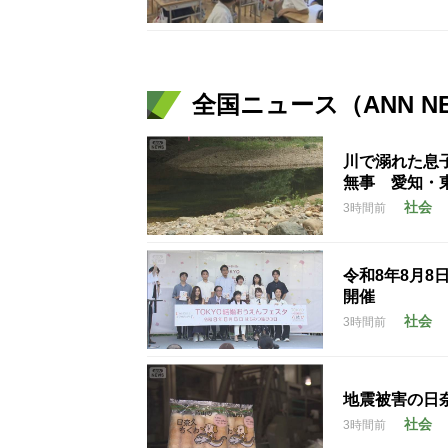
全国ニュース（ANN N
川で溺れた息
無事 愛知・
社会
3時間前
令和8年8月8
開催
社会
3時間前
地震被害の日
社会
3時間前