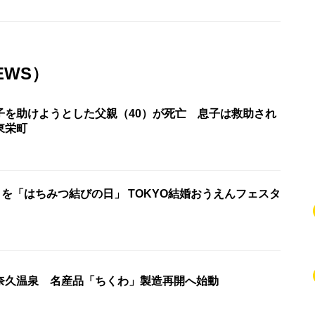
EWS）
子を助けようとした父親（40）が死亡 息子は救助され
東栄町
日を「はちみつ結びの日」 TOKYO結婚おうえんフェスタ
奈久温泉 名産品「ちくわ」製造再開へ始動