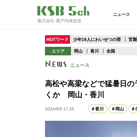
ニュース
株式会社 瀬戸内海放送
HOTワード
少年19人にわいせつの罪
官
エリア
岡山
香川
全国
ニュース
高松や高梁などで猛暑日の
くか 岡山・香川
2024/9/3 17:25
香川
岡山