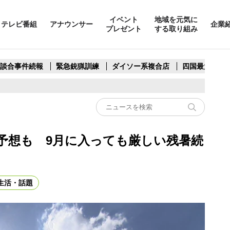
イベント
地域を元気に
テレビ番組
アナウンサー
企業
プレゼント
する取り組み
製談合事件続報
緊急銃猟訓練
ダイソー系複合店
四国最大スリ
予想も 9月に入っても厳しい残暑続
生活・話題