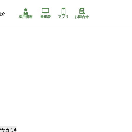
紹介
採用情報
番組表
アプリ
お問合せ
ツヤカミキリ
ももちゃり停止