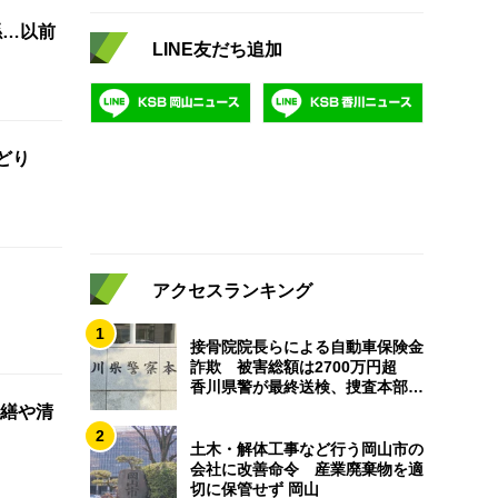
係…以前
LINE友だち追加
おどり
アクセスランキング
1
接骨院院長らによる自動車保険金
詐欺 被害総額は2700万円超
香川県警が最終送検、捜査本部解
散
繕や清
2
土木・解体工事など行う岡山市の
会社に改善命令 産業廃棄物を適
切に保管せず 岡山