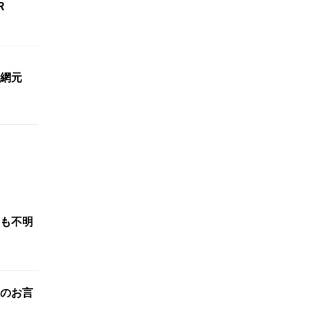
R
網元
も不明
のお言