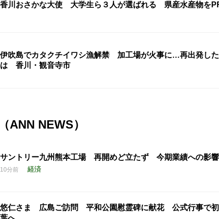
香川おさかな大使 大学生ら３人が選ばれる 県産水産物をP
伊吹島でカタクチイワシ漁解禁 加工場が火事に…再出発した
は 香川・観音寺市
ANN NEWS）
サントリー九州熊本工場 再開めど立たず 今期業績への影響
経済
10分前
悠仁さま 広島ご訪問 平和公園慰霊碑に献花 公式行事で初
葉へ