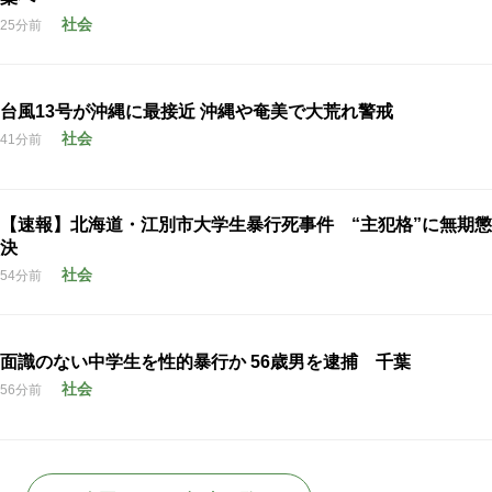
社会
25分前
台風13号が沖縄に最接近 沖縄や奄美で大荒れ警戒
社会
41分前
【速報】北海道・江別市大学生暴行死事件 “主犯格”に無期
決
社会
54分前
面識のない中学生を性的暴行か 56歳男を逮捕 千葉
社会
56分前