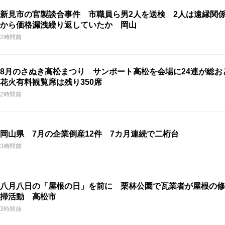
新見市の官製談合事件 市職員ら男2人を送検 2人は遠縁関
から価格漏洩繰り返していたか 岡山
2時間前
8月のさぬき高松まつり サンポート高松を会場に24連が総
花火有料観覧席は残り350席
2時間前
岡山県 7月の企業倒産12件 7カ月連続で二桁台
3時間前
八月八日の「屋根の日」を前に 栗林公園で瓦業者が屋根の修
掃活動 高松市
3時間前