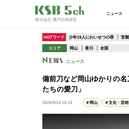
ニュース
株式会社 瀬戸内海放送
HOTワード
少年19人にわいせつの罪
官
エリア
岡山
香川
全国
ニュース
備前刀など岡山ゆかりの名
たちの愛刀」
2024/9/24 16:19
岡山
文化・芸術