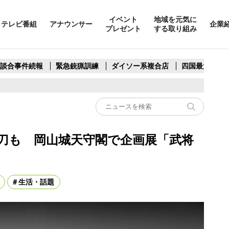
イベント
地域を元気に
テレビ番組
アナウンサー
企業
プレゼント
する取り組み
製談合事件続報
緊急銃猟訓練
ダイソー系複合店
四国最大スリ
刀も 岡山城天守閣で企画展「武将
生活・話題