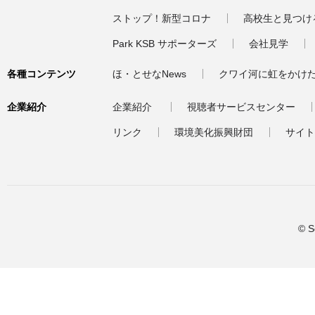
ストップ！新型コロナ
高校生と見つけ
Park KSB サポーターズ
会社見学
各種コンテンツ
ほ・とせなNews
クワイ河に虹をかけ
企業紹介
企業紹介
視聴者サービスセンター
リンク
環境美化振興財団
サイト
© S