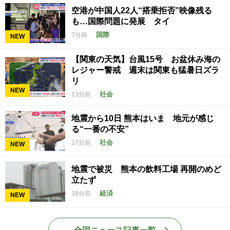
空港が中国人22人“搭乗拒否”映像残る
も…国際問題に発展 タイ
国際
7分前
NEW
【関東の天気】台風15号 お盆休み海の
レジャー警戒 週末は関東も猛暑日ズラ
リ
NEW
社会
13分前
地震から10日 熊本はいま 地元が感じ
る“一番の不安”
社会
17分前
NEW
地震で被災 熊本の飲料工場 再開のめど
立たず
経済
18分前
NEW