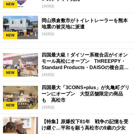
NEW
1時間前
岡山県倉敷市がトイレトレーラーを熊本
地震の被災地に派遣
1時間前
NEW
四国最大級！ダイソー系複合店がイオン
モール高松にオープン THREEPPY・
Standard Products・DAISOの複合店は
NEW
香川県初
1時間前
四国最大「3COINS+plus」が丸亀町グリ
ーンにオープン 大型店舗限定の商品
も 高松市
NEW
1時間前
【特集】原爆投下81年 戦争の記憶を受
け継ぐ…平和を願う高松市の9歳の少女