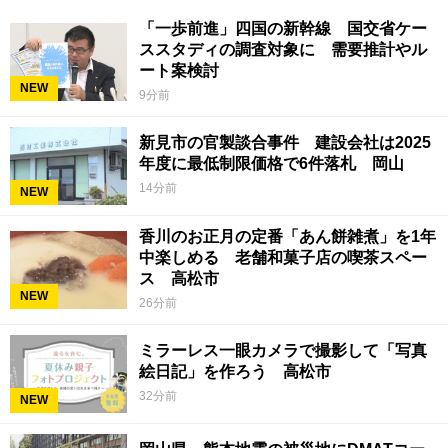
「一歩前進」四国の新幹線 国交省ケー
ススタディの調査対象に 需要推計やル
ート案検討
NEW
9分前
新見市の官製談合事件 建設会社は2025
年度に最低制限価格で6件落札 岡山
14分前
NEW
香川のお正月の定番「あん餅雑煮」を1年
中楽しめる 老舗和菓子店の喫茶スペー
ス 高松市
NEW
26分前
ミラーレス一眼カメラで撮影して「写真
絵日記」を作ろう 高松市
32分前
NEW