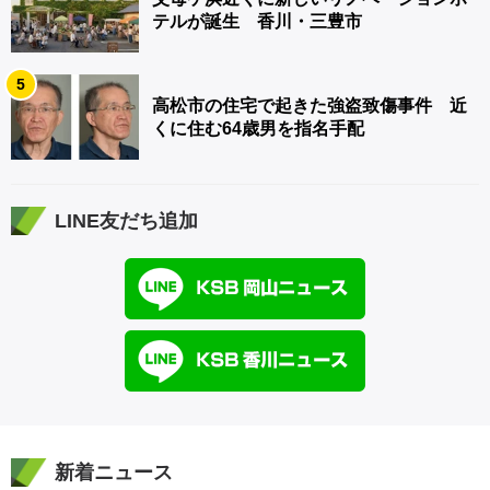
テルが誕生 香川・三豊市
5
高松市の住宅で起きた強盗致傷事件 近
くに住む64歳男を指名手配
LINE友だち追加
新着ニュース