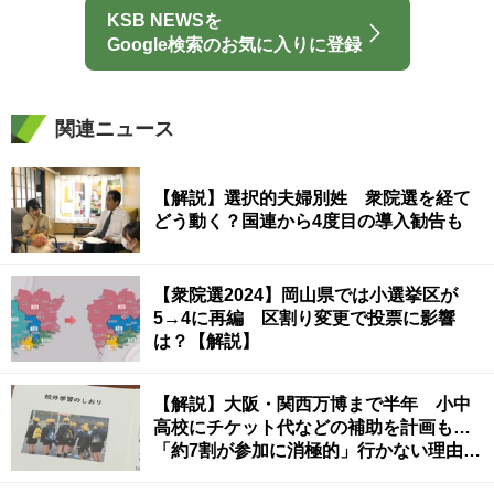
KSB NEWSを
Google検索のお気に入りに登録
関連ニュース
【解説】選択的夫婦別姓 衆院選を経て
どう動く？国連から4度目の導入勧告も
【衆院選2024】岡山県では小選挙区が
5→4に再編 区割り変更で投票に影響
は？【解説】
【解説】大阪・関西万博まで半年 小中
高校にチケット代などの補助を計画も…
「約7割が参加に消極的」行かない理由
は？ 香川