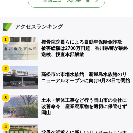
全国ニュース記事一覧
アクセスランキング
1
接骨院院長らによる自動車保険金詐欺
被害総額は2700万円超 香川県警が最終
送検、捜査本部解散
2
高松市の市場水族館 新屋島水族館のリ
ニューアルオープンに向け9月28日で閉館
3
土木・解体工事など行う岡山市の会社に
改善命令 産業廃棄物を適切に保管せず
岡山
4
父母ケ浜近くに新しいリノベーションホ