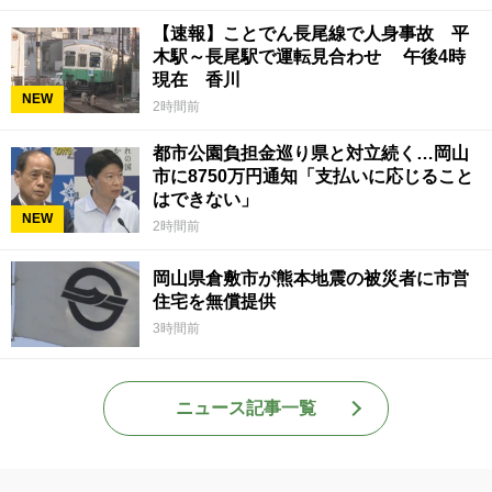
【速報】ことでん長尾線で人身事故 平
木駅～長尾駅で運転見合わせ 午後4時
現在 香川
NEW
2時間前
都市公園負担金巡り県と対立続く…岡山
市に8750万円通知「支払いに応じること
はできない」
NEW
2時間前
岡山県倉敷市が熊本地震の被災者に市営
住宅を無償提供
3時間前
ニュース記事一覧