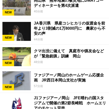
岡山県 熊本地震の被災地にDMATコー
ディネーターを第4次派遣
40分前
NEW
JA香川県 県産コシヒカリの仮渡金を前
年より3割減の1万8000円に 農家から不
安の声
NEW
44分前
クマ出没に備えて 真庭市や猟友会など
が「緊急銃猟」訓練 岡山
48分前
NEW
ファジアーノ岡山のホームゲーム応援企
画 JR西日本岡山支社が実施
57分前
NEW
J1ファジアーノ岡山 JFE晴れの国スタ
ジアムで開催の第2節長崎戦 ホームエリ
アのチケット完売