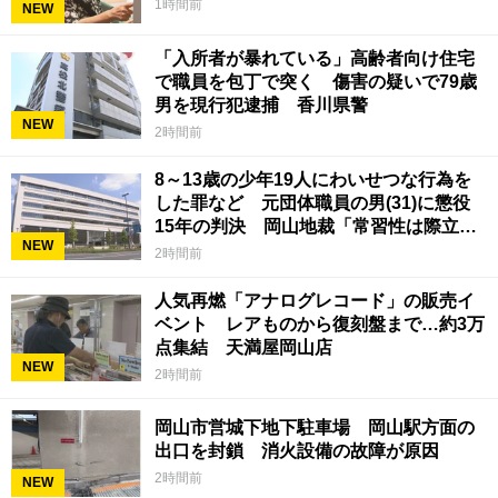
1時間前
NEW
「入所者が暴れている」高齢者向け住宅
で職員を包丁で突く 傷害の疑いで79歳
男を現行犯逮捕 香川県警
NEW
2時間前
8～13歳の少年19人にわいせつな行為を
した罪など 元団体職員の男(31)に懲役
15年の判決 岡山地裁「常習性は際立っ
NEW
ていて被害結果も非常に重い」
2時間前
人気再燃「アナログレコード」の販売イ
ベント レアものから復刻盤まで…約3万
点集結 天満屋岡山店
NEW
2時間前
岡山市営城下地下駐車場 岡山駅方面の
出口を封鎖 消火設備の故障が原因
2時間前
NEW