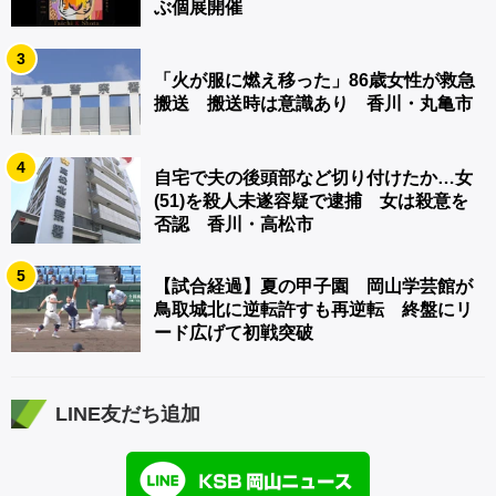
ぶ個展開催
3
「火が服に燃え移った」86歳女性が救急
搬送 搬送時は意識あり 香川・丸亀市
4
自宅で夫の後頭部など切り付けたか…女
(51)を殺人未遂容疑で逮捕 女は殺意を
否認 香川・高松市
5
【試合経過】夏の甲子園 岡山学芸館が
鳥取城北に逆転許すも再逆転 終盤にリ
ード広げて初戦突破
LINE友だち追加