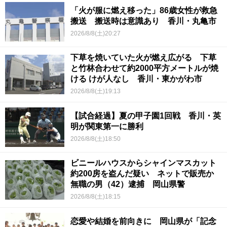
「火が服に燃え移った」86歳女性が救急
搬送 搬送時は意識あり 香川・丸亀市
2026/8/8(土)20:27
下草を焼いていた火が燃え広がる 下草
と竹林合わせて約2000平方メートルが焼
ける けが人なし 香川・東かがわ市
2026/8/8(土)19:13
【試合経過】夏の甲子園1回戦 香川・英
明が関東第一に勝利
2026/8/8(土)18:50
ビニールハウスからシャインマスカット
約200房を盗んだ疑い ネットで販売か
無職の男（42）逮捕 岡山県警
2026/8/8(土)18:15
恋愛や結婚を前向きに 岡山県が「記念