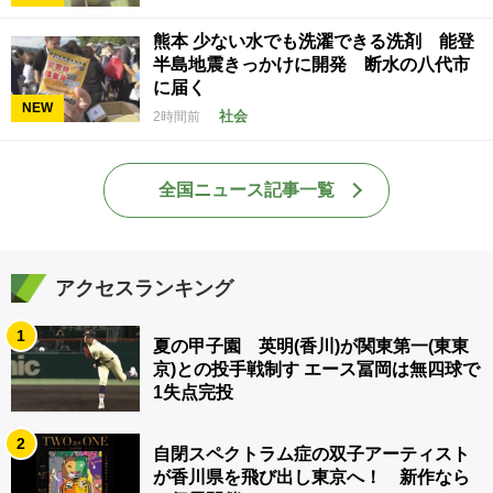
熊本 少ない水でも洗濯できる洗剤 能登
半島地震きっかけに開発 断水の八代市
に届く
NEW
社会
2時間前
全国ニュース記事一覧
アクセスランキング
1
夏の甲子園 英明(香川)が関東第一(東東
京)との投手戦制す エース冨岡は無四球で
1失点完投
2
自閉スペクトラム症の双子アーティスト
が香川県を飛び出し東京へ！ 新作なら