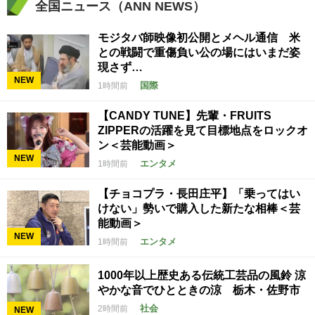
全国ニュース（ANN NEWS）
モジタバ師映像初公開とメヘル通信 米
との戦闘で重傷負い公の場にはいまだ姿
現さず…
NEW
国際
1時間前
【CANDY TUNE】先輩・FRUITS
ZIPPERの活躍を見て目標地点をロックオ
ン＜芸能動画＞
NEW
エンタメ
1時間前
【チョコプラ・長田庄平】「乗ってはい
けない」勢いで購入した新たな相棒＜芸
能動画＞
NEW
エンタメ
1時間前
1000年以上歴史ある伝統工芸品の風鈴 涼
やかな音でひとときの涼 栃木・佐野市
社会
2時間前
NEW