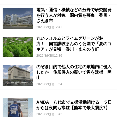
電気・通信・機械などの分野で研究開発
を行う人が対象 源内賞を募集 香川・
さぬき市
2026/8/9(日)12:41
丸いフォルムとライムグリーンが魅
力！ 国営讃岐まんのう公園で「夏のコ
キア」が見頃 香川・まんのう町
2026/8/9(日)12:36
のぞき目的で他人の住宅の敷地内に侵入
したか 住居侵入の疑いで男を逮捕 岡
山
2026/8/9(日)11:54
AMDA 八代市で支援活動続ける ５日
からは夜間も常駐【熊本で最大震度7】
2026/8/9(日)11:42