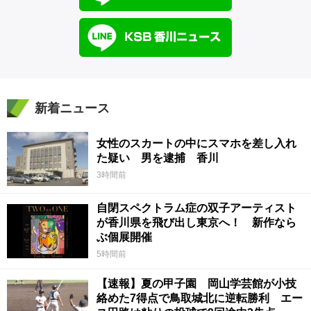
新着ニュース
女性のスカートの中にスマホを差し入れ
た疑い 男を逮捕 香川
3時間前
自閉スペクトラム症の双子アーティスト
が香川県を飛び出し東京へ！ 新作なら
ぶ個展開催
5時間前
【速報】夏の甲子園 岡山学芸館が小技
絡めた7得点で鳥取城北に逆転勝利 エー