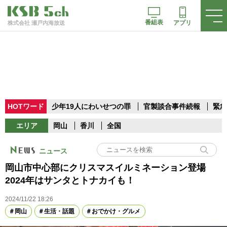
番組表
アプリ
株式会社 瀬戸内海放送
HOTワード
少年19人にわいせつの罪
官製談合事件続報
緊急
エリア
岡山
香川
全国
ニュース
岡山市中心部にクリスマスイルミネーション登場
2024年はサンタとトナカイも！
2024/11/22 18:26
岡山
生活・話題
おでかけ・グルメ