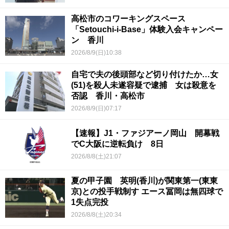
高松市のコワーキングスペース
「Setouchi-i-Base」体験入会キャンペー
ン 香川
2026/8/9(日)10:38
自宅で夫の後頭部など切り付けたか…女
(51)を殺人未遂容疑で逮捕 女は殺意を
否認 香川・高松市
2026/8/9(日)07:17
【速報】J1・ファジアーノ岡山 開幕戦
でC大阪に逆転負け 8日
2026/8/8(土)21:07
夏の甲子園 英明(香川)が関東第一(東東
京)との投手戦制す エース冨岡は無四球で
1失点完投
2026/8/8(土)20:34