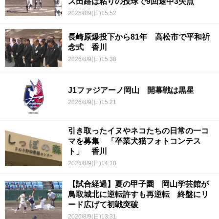
ス田路は粘りの投球で9回途中3失点
2026/8/9(日)15:52
長崎原爆投下から81年 高松市で平和祈
念式 香川
2026/8/9(日)15:38
J1ファジアーノ岡山 開幕戦は黒星
2026/8/9(日)15:21
引き取ったイヌやネコたちの日常の一コ
マを募集 「卒業犬猫フォトコンテス
ト」 香川
2026/8/9(日)14:10
【試合経過】夏の甲子園 岡山学芸館が
鳥取城北に逆転許すも再逆転 終盤にリ
ード広げて初戦突破
2026/8/9(日)13:31