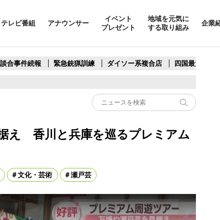
イベント
地域を元気に
テレビ番組
アナウンサー
企業
プレゼント
する取り組み
製談合事件続報
緊急銃猟訓練
ダイソー系複合店
四国最大スリ
見据え 香川と兵庫を巡るプレミアム
文化・芸術
瀬戸芸