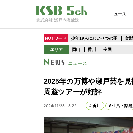
ニュース
株式会社 瀬戸内海放送
HOTワード
少年19人にわいせつの罪
官
エリア
岡山
香川
全国
ニュース
2025年の万博や瀬戸芸を
周遊ツアーが好評
2024/11/28 18:22
香川
生活・話題