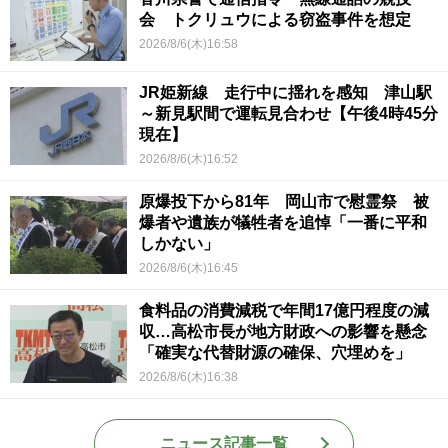
会 トクリュウによる窃盗事件を想定
2026/8/6(木)16:58
JR姫新線 走行中に揺れを感知 津山駅
～新見駅間で運転見合わせ【午後4時45分
現在】
2026/8/6(木)16:52
原爆投下から81年 岡山市で慰霊祭 被
爆者や遺族が犠牲者を追悼「一番に平和
しかない」
2026/8/6(木)16:45
食料品の消費減税で年間17億円程度の減
収…高松市長が地方財政への影響を懸念
「確実な代替財源の確保、穴埋めを」
2026/8/6(木)16:38
ニュース記事一覧