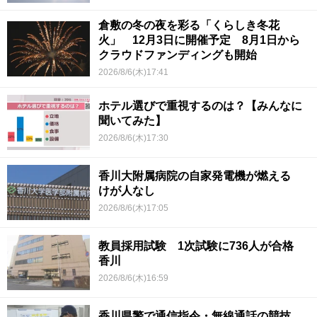
倉敷の冬の夜を彩る「くらしき冬花
火」 12月3日に開催予定 8月1日から
クラウドファンディングも開始
2026/8/6(木)17:41
ホテル選びで重視するのは？【みんなに
聞いてみた】
2026/8/6(木)17:30
香川大附属病院の自家発電機が燃える
けが人なし
2026/8/6(木)17:05
教員採用試験 1次試験に736人が合格
香川
2026/8/6(木)16:59
香川県警で通信指令・無線通話の競技