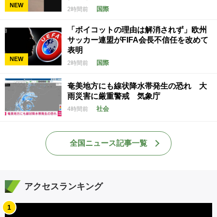
NEW
国際
2時間前
「ボイコットの理由は解消されず」欧州
サッカー連盟がFIFA会長不信任を改めて
表明
NEW
国際
2時間前
奄美地方にも線状降水帯発生の恐れ 大
雨災害に厳重警戒 気象庁
社会
4時間前
全国ニュース記事一覧
アクセスランキング
1