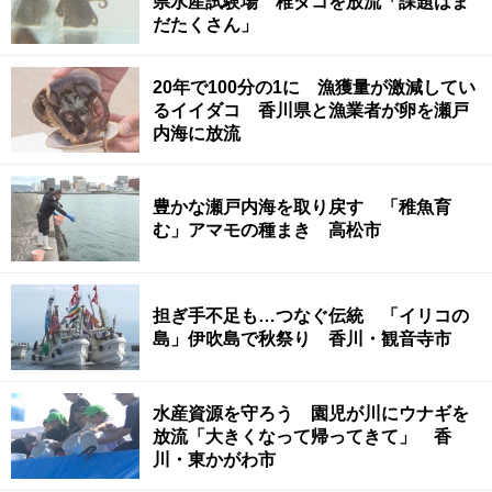
県水産試験場 稚ダコを放流「課題はま
だたくさん」
20年で100分の1に 漁獲量が激減してい
るイイダコ 香川県と漁業者が卵を瀬戸
内海に放流
豊かな瀬戸内海を取り戻す 「稚魚育
む」アマモの種まき 高松市
担ぎ手不足も…つなぐ伝統 「イリコの
島」伊吹島で秋祭り 香川・観音寺市
水産資源を守ろう 園児が川にウナギを
放流「大きくなって帰ってきて」 香
川・東かがわ市