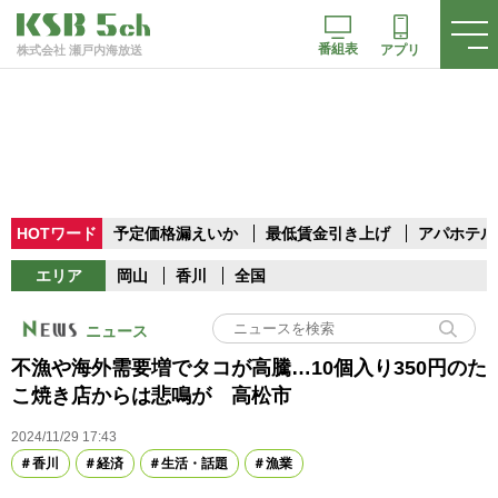
番組表
アプリ
株式会社 瀬戸内海放送
HOTワード
予定価格漏えいか
最低賃金引き上げ
アパホテル
エリア
岡山
香川
全国
ニュース
不漁や海外需要増でタコが高騰…10個入り350円のた
こ焼き店からは悲鳴が 高松市
2024/11/29 17:43
香川
経済
生活・話題
漁業