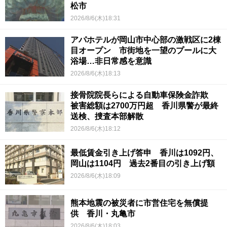
松市
2026/8/6(木)18:31
アパホテルが岡山市中心部の激戦区に2棟
目オープン 市街地を一望のプールに大
浴場…非日常感を意識
2026/8/6(木)18:13
接骨院院長らによる自動車保険金詐欺
被害総額は2700万円超 香川県警が最終
送検、捜査本部解散
2026/8/6(木)18:12
最低賃金引き上げ答申 香川は1092円、
岡山は1104円 過去2番目の引き上げ額
2026/8/6(木)18:09
熊本地震の被災者に市営住宅を無償提
供 香川・丸亀市
2026/8/6(木)18:03