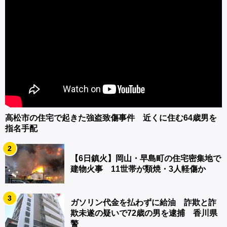
高松市の住宅で起きた強盗致傷事件 近くに住む64歳男を
指名手配
2
【6日鎮火】岡山・早島町の住宅密集地で
建物火事 11世帯が類焼・3人軽傷か
3
ガソリン代金を払わずに給油 詐欺と詐
欺未遂の疑いで72歳の男を逮捕 香川県
警