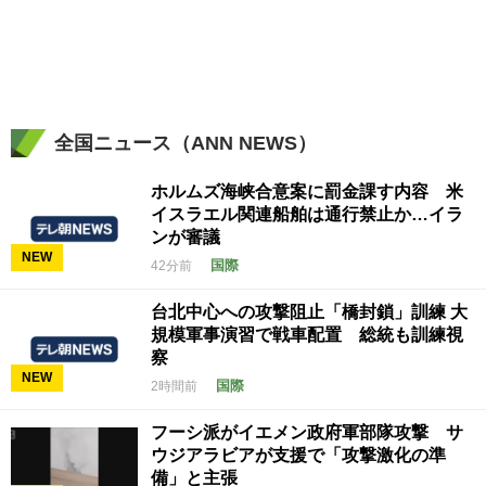
全国ニュース（ANN NEWS）
ホルムズ海峡合意案に罰金課す内容 米
イスラエル関連船舶は通行禁止か…イラ
ンが審議
NEW
国際
42分前
台北中心への攻撃阻止「橋封鎖」訓練 大
規模軍事演習で戦車配置 総統も訓練視
察
NEW
国際
2時間前
フーシ派がイエメン政府軍部隊攻撃 サ
ウジアラビアが支援で「攻撃激化の準
備」と主張