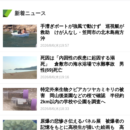
新着ニュース
手漕ぎボートが強風で動けず 巡視艇が
救助 けが人なし・笠岡市の北木島南方
沖
2026/8/6(木)19:57
死因は「内因性の疾患に起因する溺
死」 倉敷市の海水浴場で水難事故 男
性(69)死亡
2026/8/6(木)19:16
特定外来生物クビアカツヤカミキリの被
害 岡山後楽園などの桜で確認 半径約
2km以内の学校や公園を調査へ
2026/8/6(木)18:33
原爆の悲惨さ伝えるパネル展 被爆者の
記憶をもとに高校生が描いた絵画も 高