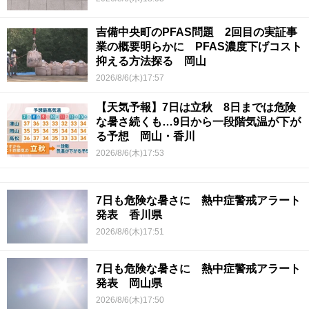
吉備中央町のPFAS問題 2回目の実証事
業の概要明らかに PFAS濃度下げコスト
抑える方法探る 岡山
2026/8/6(木)17:57
【天気予報】7日は立秋 8日までは危険
な暑さ続くも…9日から一段階気温が下が
る予想 岡山・香川
2026/8/6(木)17:53
7日も危険な暑さに 熱中症警戒アラート
発表 香川県
2026/8/6(木)17:51
7日も危険な暑さに 熱中症警戒アラート
発表 岡山県
2026/8/6(木)17:50