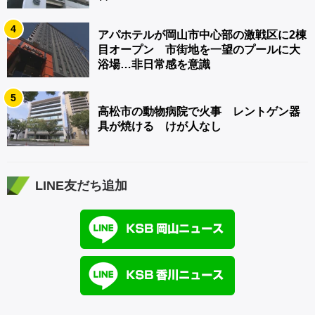
4
アパホテルが岡山市中心部の激戦区に2棟
目オープン 市街地を一望のプールに大
浴場…非日常感を意識
5
高松市の動物病院で火事 レントゲン器
具が焼ける けが人なし
LINE友だち追加