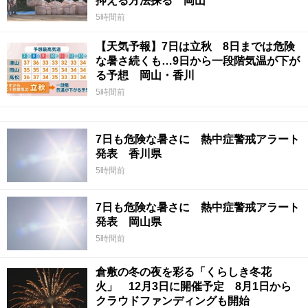
抑える方法探る 岡山
5時間前
【天気予報】7日は立秋 8日までは危険
な暑さ続くも…9日から一段階気温が下が
る予想 岡山・香川
5時間前
7日も危険な暑さに 熱中症警戒アラート
発表 香川県
5時間前
7日も危険な暑さに 熱中症警戒アラート
発表 岡山県
5時間前
倉敷の冬の夜を彩る「くらしき冬花
火」 12月3日に開催予定 8月1日から
クラウドファンディングも開始