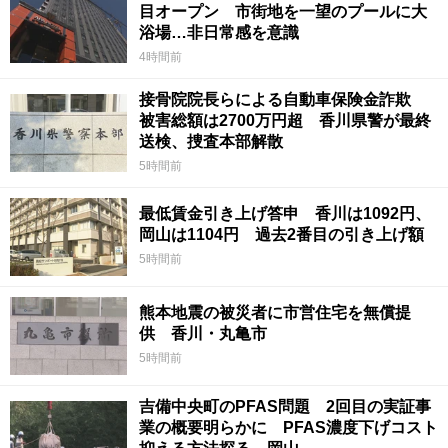
目オープン 市街地を一望のプールに大
浴場…非日常感を意識
4時間前
接骨院院長らによる自動車保険金詐欺
被害総額は2700万円超 香川県警が最終
送検、捜査本部解散
5時間前
最低賃金引き上げ答申 香川は1092円、
岡山は1104円 過去2番目の引き上げ額
5時間前
熊本地震の被災者に市営住宅を無償提
供 香川・丸亀市
5時間前
吉備中央町のPFAS問題 2回目の実証事
業の概要明らかに PFAS濃度下げコスト