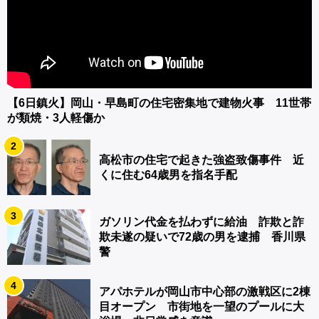
【6日鎮火】岡山・早島町の住宅密集地で建物火事 11世帯
が類焼・3人軽傷か
2
高松市の住宅で起きた強盗致傷事件 近
くに住む64歳男を指名手配
3
ガソリン代金を払わずに給油 詐欺と詐
欺未遂の疑いで72歳の男を逮捕 香川県
警
4
アパホテルが岡山市中心部の激戦区に2棟
目オープン 市街地を一望のプールに大