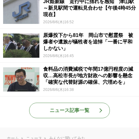
JR姫新線 走行中に揺れを感知 津山駅
～新見駅間で運転見合わせ【午後4時45分
現在】
2026/8/6(木)16:52
原爆投下から81年 岡山市で慰霊祭 被
爆者や遺族が犠牲者を追悼「一番に平和
しかない」
2026/8/6(木)16:45
食料品の消費減税で年間17億円程度の減
収…高松市長が地方財政への影響を懸念
「確実な代替財源の確保、穴埋めを」
2026/8/6(木)16:38
ニュース記事一覧
ホーム
ニュース
みんなに聞いてみた