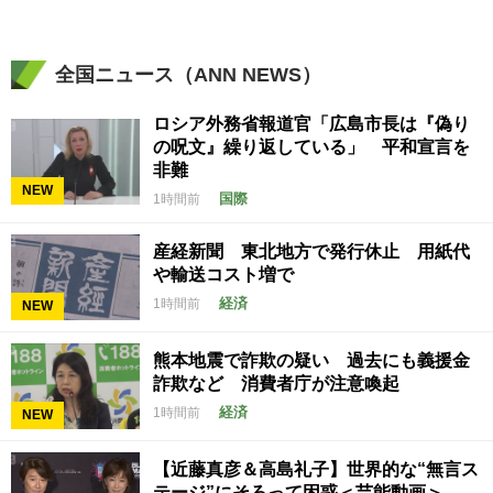
全国ニュース（ANN NEWS）
ロシア外務省報道官「広島市長は『偽り
の呪文』繰り返している」 平和宣言を
非難
NEW
国際
1時間前
産経新聞 東北地方で発行休止 用紙代
や輸送コスト増で
経済
1時間前
NEW
熊本地震で詐欺の疑い 過去にも義援金
詐欺など 消費者庁が注意喚起
経済
1時間前
NEW
【近藤真彦＆高島礼子】世界的な“無言ス
テージ”にそろって困惑＜芸能動画＞