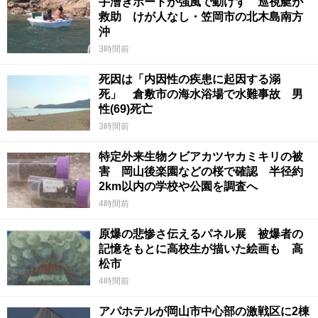
手漕ぎボートが強風で動けず 巡視艇が
救助 けが人なし・笠岡市の北木島南方
沖
3時間前
死因は「内因性の疾患に起因する溺
死」 倉敷市の海水浴場で水難事故 男
性(69)死亡
3時間前
特定外来生物クビアカツヤカミキリの被
害 岡山後楽園などの桜で確認 半径約
2km以内の学校や公園を調査へ
4時間前
原爆の悲惨さ伝えるパネル展 被爆者の
記憶をもとに高校生が描いた絵画も 高
松市
4時間前
アパホテルが岡山市中心部の激戦区に2棟