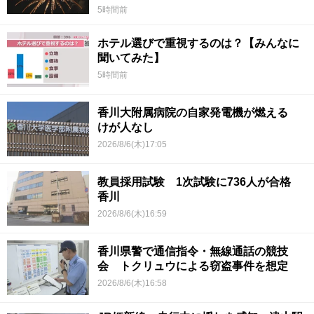
5時間前
ホテル選びで重視するのは？【みんなに
聞いてみた】
5時間前
香川大附属病院の自家発電機が燃える
けが人なし
2026/8/6(木)17:05
教員採用試験 1次試験に736人が合格
香川
2026/8/6(木)16:59
香川県警で通信指令・無線通話の競技
会 トクリュウによる窃盗事件を想定
2026/8/6(木)16:58