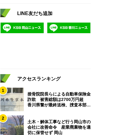
LINE友だち追加
アクセスランキング
1
接骨院院長らによる自動車保険金
詐欺 被害総額は2700万円超
香川県警が最終送検、捜査本部解
散
2
土木・解体工事など行う岡山市の
会社に改善命令 産業廃棄物を適
切に保管せず 岡山