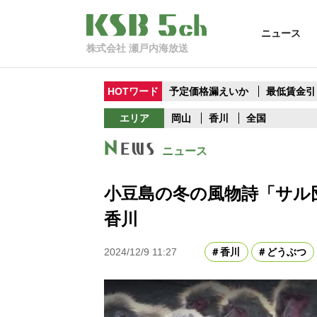
ニュース
株式会社 瀬戸内海放送
HOTワード
予定価格漏えいか
最低賃金引
エリア
岡山
香川
全国
ニュース
小豆島の冬の風物詩「サ
香川
2024/12/9 11:27
香川
どうぶつ