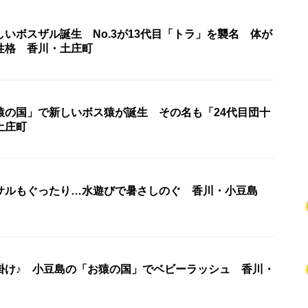
いボスザル誕生 No.3が13代目「トラ」を襲名 体が
性格 香川・土庄町
猿の国」で新しいボス猿が誕生 その名も「24代目団十
土庄町
サルもぐったり…水遊びで暑さしのぐ 香川・小豆島
掛け♪ 小豆島の「お猿の国」でベビーラッシュ 香川・