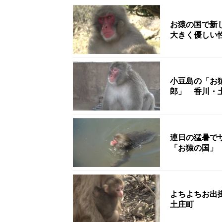
お猿の国で新し
大きく優しい
小豆島の「お
郎」 香川・
連日の猛暑で
「お猿の国」
よちよちお出
土庄町