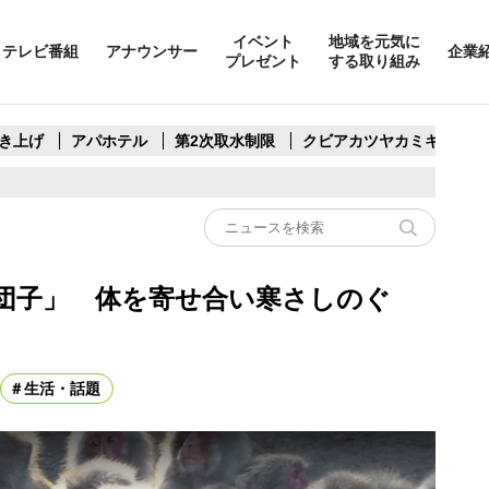
イベント
地域を元気に
テレビ番組
アナウンサー
企業
プレゼント
する取り組み
き上げ
アパホテル
第2次取水制限
クビアカツヤカミキリ
ル団子」 体を寄せ合い寒さしのぐ
生活・話題