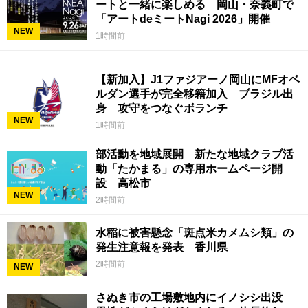
ートと一緒に楽しめる 岡山・奈義町で
「アートdeミートNagi 2026」開催
NEW
1時間前
【新加入】J1ファジアーノ岡山にMFオベ
ルダン選手が完全移籍加入 ブラジル出
身 攻守をつなぐボランチ
NEW
1時間前
部活動を地域展開 新たな地域クラブ活
動「たかまる」の専用ホームページ開
設 高松市
NEW
2時間前
水稲に被害懸念「斑点米カメムシ類」の
発生注意報を発表 香川県
2時間前
NEW
さぬき市の工場敷地内にイノシシ出没