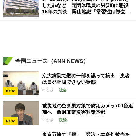
した罪など 元団体職員の男(30)に懲役
15年の判決 岡山地裁「常習性は際立っ
ていて被害結果も非常に重い」
全国ニュース（ANN NEWS）
京大病院で脳の一部を誤って摘出 患者
は自発呼吸できない状態
社会
23分前
NEW
被災地の空き巣対策で防犯カメラ700台追
加へ 政府非常災害対策本部
政治
28分前
NEW
東京五輪で「銀」 競泳・本多灯被告を