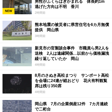
男性がふくらはぎかまれる 体長約1m
逃げた方向は不明 香川
NEW
2時間前
熊本地震の被災者に県営住宅を6カ月無償
提供 岡山県
3時間前
新見市の官製談合事件 市職員ら男2人を
送検 2人は遠縁関係…以前から価格漏洩
繰り返していたか 岡山
4時間前
8月のさぬき高松まつり サンポート高松
を会場に24連が総おどり 花火有料観覧
席は残り350席
4時間前
岡山県 7月の企業倒産12件 7カ月連続
で二桁台