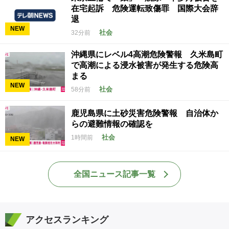
在宅起訴 危険運転致傷罪 国際大会辞
退
NEW
社会
32分前
沖縄県にレベル4高潮危険警報 久米島町
で高潮による浸水被害が発生する危険高
まる
NEW
社会
58分前
鹿児島県に土砂災害危険警報 自治体か
らの避難情報の確認を
社会
1時間前
NEW
全国ニュース記事一覧
アクセスランキング