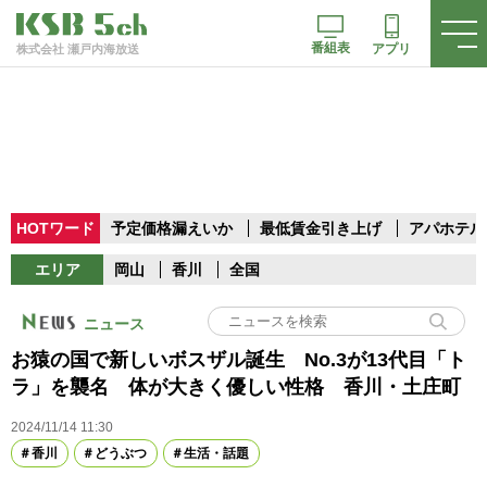
番組表
アプリ
株式会社 瀬戸内海放送
HOTワード
予定価格漏えいか
最低賃金引き上げ
アパホテル
エリア
岡山
香川
全国
ニュース
お猿の国で新しいボスザル誕生 No.3が13代目「ト
ラ」を襲名 体が大きく優しい性格 香川・土庄町
2024/11/14 11:30
香川
どうぶつ
生活・話題