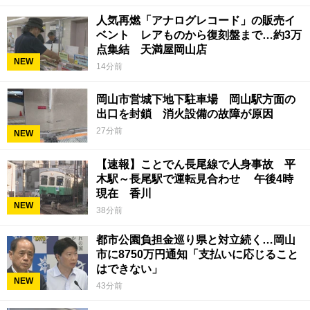
人気再燃「アナログレコード」の販売イ
ベント レアものから復刻盤まで…約3万
点集結 天満屋岡山店
NEW
14分前
岡山市営城下地下駐車場 岡山駅方面の
出口を封鎖 消火設備の故障が原因
27分前
NEW
【速報】ことでん長尾線で人身事故 平
木駅～長尾駅で運転見合わせ 午後4時
現在 香川
NEW
38分前
都市公園負担金巡り県と対立続く…岡山
市に8750万円通知「支払いに応じること
はできない」
NEW
43分前