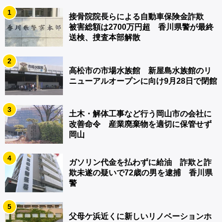
1
接骨院院長らによる自動車保険金詐欺
被害総額は2700万円超 香川県警が最終
送検、捜査本部解散
2
高松市の市場水族館 新屋島水族館のリ
ニューアルオープンに向け9月28日で閉館
3
土木・解体工事など行う岡山市の会社に
改善命令 産業廃棄物を適切に保管せず
岡山
4
ガソリン代金を払わずに給油 詐欺と詐
欺未遂の疑いで72歳の男を逮捕 香川県
警
5
父母ケ浜近くに新しいリノベーションホ