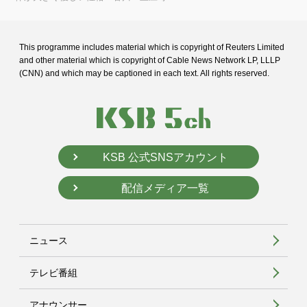
This programme includes material which is copyright of Reuters Limited
and
other material which is copyright of Cable News Network LP, LLLP
(CNN) and
which may be captioned in each text. All rights reserved.
KSB 公式SNSアカウント
配信メディア一覧
ニュース
テレビ番組
アナウンサー