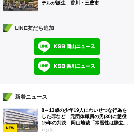
テルが誕生 香川・三豊市
LINE友だち追加
新着ニュース
8～13歳の少年19人にわいせつな行為を
した罪など 元団体職員の男(30)に懲役
15年の判決 岡山地裁「常習性は際立っ
NEW
ていて被害結果も非常に重い」
11分前