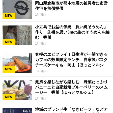
岡山県倉敷市が熊本地震の被災者に市営
住宅を無償提供
1時間前
NEW
小豆島でお盆の伝統「負い縄そうめん」
作り 先祖を思い3mの生のそうめんを編
む 香川
NEW
1時間前
究極のエビフライ！日生湾が一望できる
カフェの数量限定ランチ 自家製バスク
チーズケーキも 岡山【ほっとマルシ
NEW
ェ】
1時間前
潮風を感じながら楽しむ 野菜たっぷり
パニーニと自家栽培ブルーベリーのスム
ージー 香川【ほっとマルシェ】
NEW
1時間前
地域のブランド牛「なぎビーフ」などア