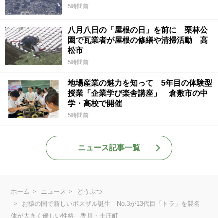
5時間前
八月八日の「屋根の日」を前に 栗林公
園で瓦業者が屋根の修繕や清掃活動 高
松市
5時間前
地場産業の魅力を知って 5年目の体験型
授業「企業学び楽舎講座」 倉敷市の中
学・高校で開催
5時間前
ニュース記事一覧
ホーム
ニュース
どうぶつ
お猿の国で新しいボスザル誕生 No.3が13代目「トラ」を襲名
体が大きく優しい性格 香川・土庄町