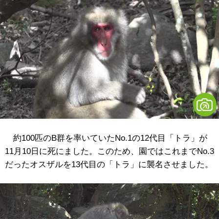
約100匹のB群を率いていたNo.1の12代目「トラ」が
11月10日に死にました。このため、園ではこれまでNo.3
だったオスザルを13代目の「トラ」に襲名させました。