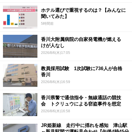
ホテル選びで重視するのは？【みんなに
聞いてみた】
5時間前
香川大附属病院の自家発電機が燃える
けが人なし
2026/8/6(木)17:05
教員採用試験 1次試験に736人が合格
香川
2026/8/6(木)16:59
香川県警で通信指令・無線通話の競技
会 トクリュウによる窃盗事件を想定
2026/8/6(木)16:58
JR姫新線 走行中に揺れを感知 津山駅
～新見駅間で運転見合わせ【午後4時45分