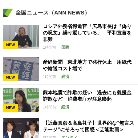
全国ニュース（ANN NEWS）
ロシア外務省報道官「広島市長は『偽り
の呪文』繰り返している」 平和宣言を
非難
NEW
国際
1時間前
産経新聞 東北地方で発行休止 用紙代
や輸送コスト増で
経済
1時間前
NEW
熊本地震で詐欺の疑い 過去にも義援金
詐欺など 消費者庁が注意喚起
経済
1時間前
NEW
【近藤真彦＆高島礼子】世界的な“無言ス
テージ”にそろって困惑＜芸能動画＞
エンタメ
3時間前