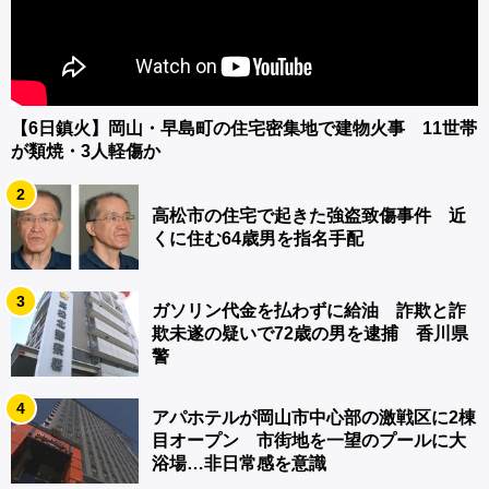
【6日鎮火】岡山・早島町の住宅密集地で建物火事 11世帯
が類焼・3人軽傷か
2
高松市の住宅で起きた強盗致傷事件 近
くに住む64歳男を指名手配
3
ガソリン代金を払わずに給油 詐欺と詐
欺未遂の疑いで72歳の男を逮捕 香川県
警
4
アパホテルが岡山市中心部の激戦区に2棟
目オープン 市街地を一望のプールに大
浴場…非日常感を意識