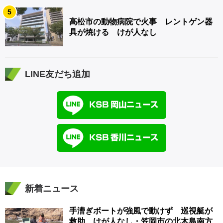
5
高松市の動物病院で火事 レントゲン器
具が焼ける けが人なし
LINE友だち追加
新着ニュース
手漕ぎボートが強風で動けず 巡視艇が
救助 けが人なし・笠岡市の北木島南方