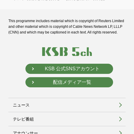
This programme includes material which is copyright of Reuters Limited
and
other material which is copyright of Cable News Network LP, LLLP
(CNN) and
which may be captioned in each text. All rights reserved.
KSB 公式SNSアカウント
配信メディア一覧
ニュース
テレビ番組
アナウンサー