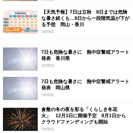
【天気予報】7日は立秋 8日までは危険
な暑さ続くも…9日から一段階気温が下が
る予想 岡山・香川
5時間前
7日も危険な暑さに 熱中症警戒アラート
発表 香川県
5時間前
7日も危険な暑さに 熱中症警戒アラート
発表 岡山県
5時間前
倉敷の冬の夜を彩る「くらしき冬花
火」 12月3日に開催予定 8月1日から
クラウドファンディングも開始
5時間前