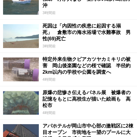
沖
3時間前
死因は「内因性の疾患に起因する溺
死」 倉敷市の海水浴場で水難事故 男
性(69)死亡
3時間前
特定外来生物クビアカツヤカミキリの被
害 岡山後楽園などの桜で確認 半径約
2km以内の学校や公園を調査へ
4時間前
原爆の悲惨さ伝えるパネル展 被爆者の
記憶をもとに高校生が描いた絵画も 高
松市
4時間前
アパホテルが岡山市中心部の激戦区に2棟
目オープン 市街地を一望のプールに大