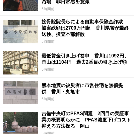
浴場…非日常感を意識
5時間前
接骨院院長らによる自動車保険金詐欺
被害総額は2700万円超 香川県警が最終
送検、捜査本部解散
5時間前
最低賃金引き上げ答申 香川は1092円、
岡山は1104円 過去2番目の引き上げ額
5時間前
熊本地震の被災者に市営住宅を無償提
供 香川・丸亀市
5時間前
吉備中央町のPFAS問題 2回目の実証事
業の概要明らかに PFAS濃度下げコスト
抑える方法探る 岡山
5時間前