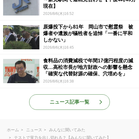
現在】
2026/8/6(木)16:52
原爆投下から81年 岡山市で慰霊祭 被
爆者や遺族が犠牲者を追悼「一番に平和
しかない」
2026/8/6(木)16:45
食料品の消費減税で年間17億円程度の減
収…高松市長が地方財政への影響を懸念
「確実な代替財源の確保、穴埋めを」
2026/8/6(木)16:38
ニュース記事一覧
ホーム
ニュース
みんなに聞いてみた
テストで実力を出し切れる？【みんなに聞いてみた】