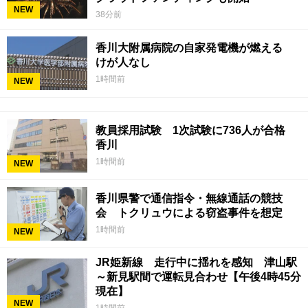
NEW
38分前
香川大附属病院の自家発電機が燃える
けが人なし
1時間前
NEW
教員採用試験 1次試験に736人が合格
香川
1時間前
NEW
香川県警で通信指令・無線通話の競技
会 トクリュウによる窃盗事件を想定
1時間前
NEW
JR姫新線 走行中に揺れを感知 津山駅
～新見駅間で運転見合わせ【午後4時45分
現在】
NEW