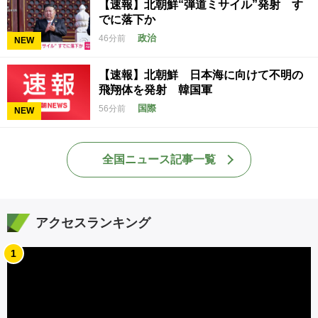
【速報】北朝鮮“弾道ミサイル”発射 す
でに落下か
政治
46分前
NEW
【速報】北朝鮮 日本海に向けて不明の
飛翔体を発射 韓国軍
国際
56分前
NEW
全国ニュース記事一覧
アクセスランキング
1