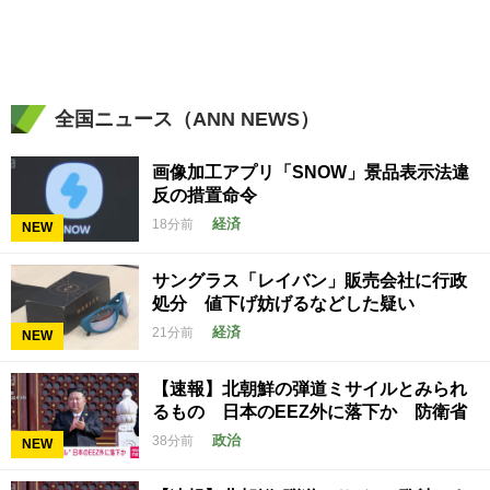
全国ニュース（ANN NEWS）
画像加工アプリ「SNOW」景品表示法違
反の措置命令
経済
18分前
NEW
サングラス「レイバン」販売会社に行政
処分 値下げ妨げるなどした疑い
経済
21分前
NEW
【速報】北朝鮮の弾道ミサイルとみられ
るもの 日本のEEZ外に落下か 防衛省
政治
38分前
NEW