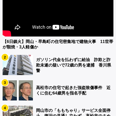
【6日鎮火】岡山・早島町の住宅密集地で建物火事 11世帯
が類焼・3人軽傷か
2
ガソリン代金を払わずに給油 詐欺と詐
欺未遂の疑いで72歳の男を逮捕 香川県
警
3
高松市の住宅で起きた強盗致傷事件 近
くに住む64歳男を指名手配
4
岡山市の「ももちゃり」サービス全面停
止 復旧の見通し立たず 高松市のさぬ