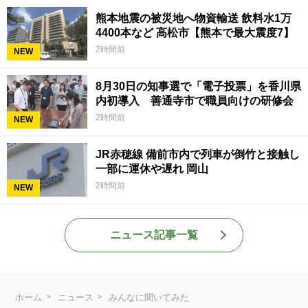
熊本地震の被災地へ物資輸送 飲料水1万
4400本など 高松市【熊本で最大震度7】
2時間前
NEW
8月30日の知事選で「電子投票」を香川県
内初導入 善通寺市で職員向けの研修会
2時間前
NEW
JR赤穂線 備前市内で列車が倒竹と接触し
一部に運休や遅れ 岡山
2時間前
NEW
ニュース記事一覧
ホーム
ニュース
みんなに聞いてみた