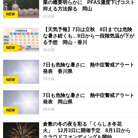
業の概要明らかに PFAS濃度下げコスト
抑える方法探る 岡山
NEW
22分前
【天気予報】7日は立秋 8日までは危険
な暑さ続くも…9日から一段階気温が下が
る予想 岡山・香川
NEW
26分前
7日も危険な暑さに 熱中症警戒アラート
発表 香川県
28分前
NEW
7日も危険な暑さに 熱中症警戒アラート
発表 岡山県
29分前
NEW
倉敷の冬の夜を彩る「くらしき冬花
火」 12月3日に開催予定 8月1日から
クラウドファンディングも開始