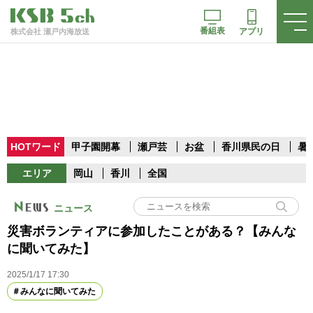
番組表
アプリ
株式会社 瀬戸内海放送
HOTワード
甲子園開幕
瀬戸芸
お盆
香川県民の日
暑
エリア
岡山
香川
全国
ニュース
災害ボランティアに参加したことがある？【みんな
に聞いてみた】
2025/1/17 17:30
みんなに聞いてみた