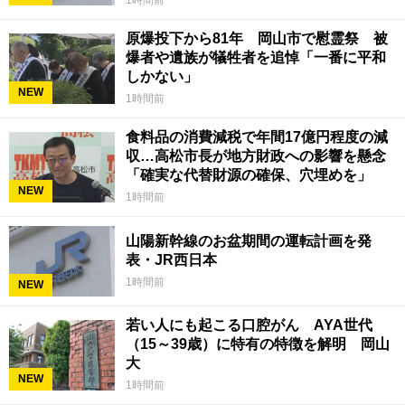
1時間前
原爆投下から81年 岡山市で慰霊祭 被
爆者や遺族が犠牲者を追悼「一番に平和
しかない」
NEW
1時間前
食料品の消費減税で年間17億円程度の減
収…高松市長が地方財政への影響を懸念
「確実な代替財源の確保、穴埋めを」
NEW
1時間前
山陽新幹線のお盆期間の運転計画を発
表・JR西日本
1時間前
NEW
若い人にも起こる口腔がん AYA世代
（15～39歳）に特有の特徴を解明 岡山
大
NEW
1時間前