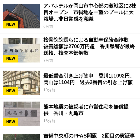
アパホテルが岡山市中心部の激戦区に2棟
目オープン 市街地を一望のプールに大
浴場…非日常感を意識
NEW
6分前
接骨院院長らによる自動車保険金詐欺
被害総額は2700万円超 香川県警が最終
送検、捜査本部解散
NEW
7分前
最低賃金引き上げ答申 香川は1092円、
岡山は1104円 過去2番目の引き上げ額
10分前
NEW
熊本地震の被災者に市営住宅を無償提
供 香川・丸亀市
16分前
NEW
吉備中央町のPFAS問題 2回目の実証事