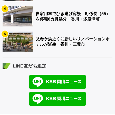
4
自家用車でひき逃げ容疑 町係長（55）
を停職6カ月処分 香川・多度津町
5
父母ケ浜近くに新しいリノベーションホ
テルが誕生 香川・三豊市
LINE友だち追加