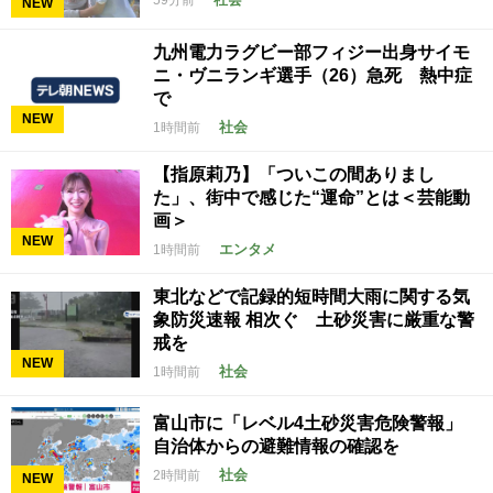
59分前
NEW
九州電力ラグビー部フィジー出身サイモ
ニ・ヴニランギ選手（26）急死 熱中症
で
NEW
社会
1時間前
【指原莉乃】「ついこの間ありまし
た」、街中で感じた“運命”とは＜芸能動
画＞
NEW
エンタメ
1時間前
東北などで記録的短時間大雨に関する気
象防災速報 相次ぐ 土砂災害に厳重な警
戒を
NEW
社会
1時間前
富山市に「レベル4土砂災害危険警報」
自治体からの避難情報の確認を
社会
2時間前
NEW