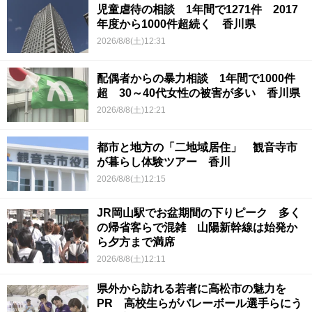
児童虐待の相談 1年間で1271件 2017
年度から1000件超続く 香川県
2026/8/8(土)12:31
配偶者からの暴力相談 1年間で1000件
超 30～40代女性の被害が多い 香川県
2026/8/8(土)12:21
都市と地方の「二地域居住」 観音寺市
が暮らし体験ツアー 香川
2026/8/8(土)12:15
JR岡山駅でお盆期間の下りピーク 多く
の帰省客らで混雑 山陽新幹線は始発か
ら夕方まで満席
2026/8/8(土)12:11
県外から訪れる若者に高松市の魅力を
PR 高校生らがバレーボール選手らにう