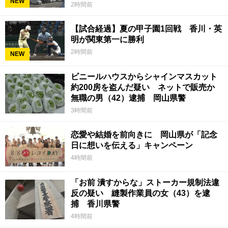
NEW
2時間前
【試合経過】夏の甲子園1回戦 香川・英
明が関東第一に勝利
2時間前
NEW
ビニールハウスからシャインマスカット
約200房を盗んだ疑い ネットで販売か
無職の男（42）逮捕 岡山県警
3時間前
恋愛や結婚を前向きに 岡山県が「記念
日に想いを伝える」キャンペーン
4時間前
「お前 潰すからな」ストーカー規制法違
反の疑い 縫製作業員の女（43）を逮
捕 香川県警
4時間前