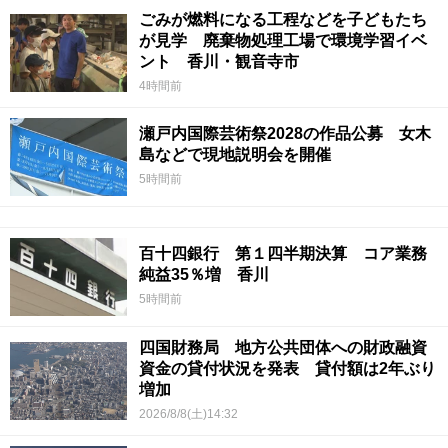
ごみが燃料になる工程などを子どもたち
が見学 廃棄物処理工場で環境学習イベ
ント 香川・観音寺市
4時間前
瀬戸内国際芸術祭2028の作品公募 女木
島などで現地説明会を開催
5時間前
百十四銀行 第１四半期決算 コア業務
純益35％増 香川
5時間前
四国財務局 地方公共団体への財政融資
資金の貸付状況を発表 貸付額は2年ぶり
増加
2026/8/8(土)14:32