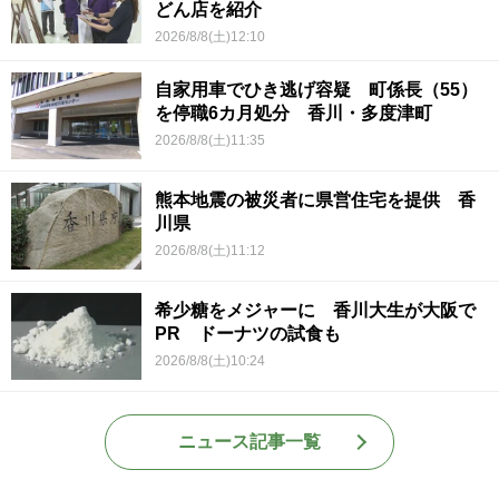
どん店を紹介
2026/8/8(土)12:10
自家用車でひき逃げ容疑 町係長（55）
を停職6カ月処分 香川・多度津町
2026/8/8(土)11:35
熊本地震の被災者に県営住宅を提供 香
川県
2026/8/8(土)11:12
希少糖をメジャーに 香川大生が大阪で
PR ドーナツの試食も
2026/8/8(土)10:24
ニュース記事一覧