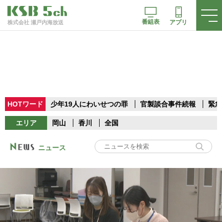
番組表
アプリ
株式会社 瀬戸内海放送
HOTワード
少年19人にわいせつの罪
官製談合事件続報
緊急
エリア
岡山
香川
全国
ニュース