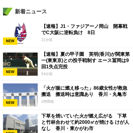
新着ニュース
【速報】J1・ファジアーノ岡山 開幕戦
でC大阪に逆転負け 8日
21分前
NEW
【速報】夏の甲子園 英明(香川)が関東第
一(東東京)との投手戦制す エース冨岡は9
回1失点完投
NEW
54分前
「火が服に燃え移った」86歳女性が救急
搬送 搬送時は意識あり 香川・丸亀市
1時間前
NEW
下草を焼いていた火が燃え広がる 下草
と竹林合わせて約2000㎡が焼ける けが人
なし 香川・東かがわ市