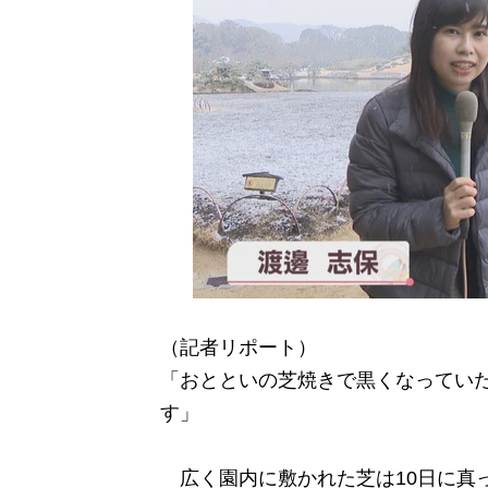
（記者リポート）
「おとといの芝焼きで黒くなってい
す」
広く園内に敷かれた芝は10日に真っ