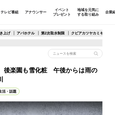
イベント
地域を元気に
テレビ番組
アナウンサー
企業
プレゼント
する取り組み
き上げ
アパホテル
第2次取水制限
クビアカツヤカミキリ
雪 後楽園も雪化粧 午後からは雨の
川
生活・話題