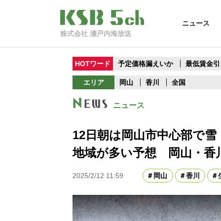
ニュース
株式会社 瀬戸内海放送
HOTワード
予定価格漏えいか
最低賃金引
エリア
岡山
香川
全国
ニュース
12日朝は岡山市中心部で
地域が多い予想 岡山・香
2025/2/12 11:59
岡山
香川