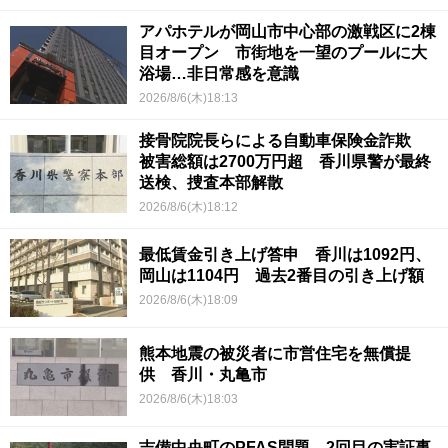
アパホテルが岡山市中心部の激戦区に2棟
目オープン 市街地を一望のプールに大
浴場…非日常感を意識
2026/8/6(木)18:13
接骨院院長らによる自動車保険金詐欺
被害総額は2700万円超 香川県警が最終
送検、捜査本部解散
2026/8/6(木)18:12
最低賃金引き上げ答申 香川は1092円、
岡山は1104円 過去2番目の引き上げ額
2026/8/6(木)18:09
熊本地震の被災者に市営住宅を無償提
供 香川・丸亀市
2026/8/6(木)18:03
吉備中央町のPFAS問題 2回目の実証事