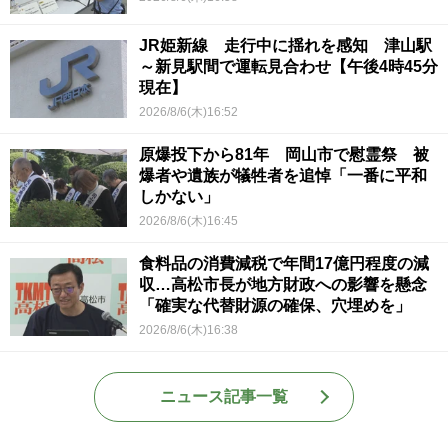
JR姫新線 走行中に揺れを感知 津山駅
～新見駅間で運転見合わせ【午後4時45分
現在】
2026/8/6(木)16:52
原爆投下から81年 岡山市で慰霊祭 被
爆者や遺族が犠牲者を追悼「一番に平和
しかない」
2026/8/6(木)16:45
食料品の消費減税で年間17億円程度の減
収…高松市長が地方財政への影響を懸念
「確実な代替財源の確保、穴埋めを」
2026/8/6(木)16:38
ニュース記事一覧