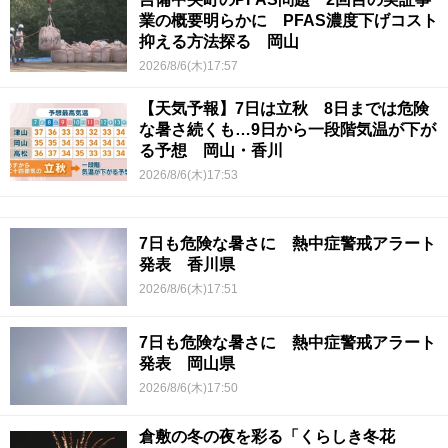
業の概要明らかに PFAS濃度下げコスト
抑える方法探る 岡山
2026/8/6(木)17:57
【天気予報】7日は立秋 8日までは危険
な暑さ続くも…9日から一段階気温が下が
る予想 岡山・香川
2026/8/6(木)17:53
7日も危険な暑さに 熱中症警戒アラート
発表 香川県
2026/8/6(木)17:51
7日も危険な暑さに 熱中症警戒アラート
発表 岡山県
2026/8/6(木)17:50
倉敷の冬の夜を彩る「くらしき冬花