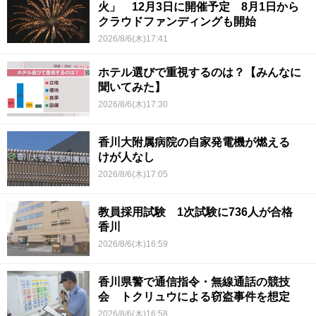
火」 12月3日に開催予定 8月1日から
クラウドファンディングも開始
2026/8/6(木)17:41
ホテル選びで重視するのは？【みんなに
聞いてみた】
2026/8/6(木)17:30
香川大附属病院の自家発電機が燃える
けが人なし
2026/8/6(木)17:05
教員採用試験 1次試験に736人が合格
香川
2026/8/6(木)16:59
香川県警で通信指令・無線通話の競技
会 トクリュウによる窃盗事件を想定
2026/8/6(木)16:58