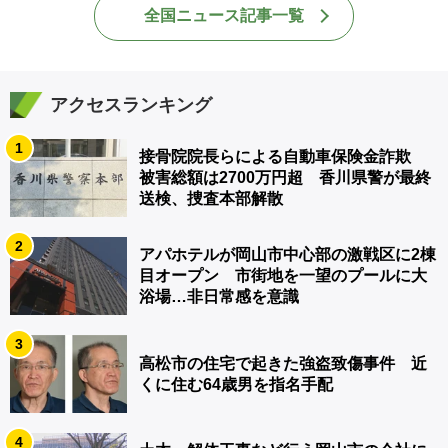
全国ニュース記事一覧
アクセスランキング
1
接骨院院長らによる自動車保険金詐欺
被害総額は2700万円超 香川県警が最終
送検、捜査本部解散
2
アパホテルが岡山市中心部の激戦区に2棟
目オープン 市街地を一望のプールに大
浴場…非日常感を意識
3
高松市の住宅で起きた強盗致傷事件 近
くに住む64歳男を指名手配
4