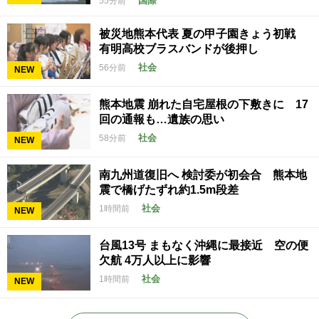
国際
55分前
被災地熊本代表 夏の甲子園きょう初戦
有明高校ブラスバンドが後押し
社会
56分前
NEW
熊本地震 崩れた自宅屋根の下敷きに 17
回の通報も…遺族の思い
社会
58分前
NEW
南九州道復旧へ 検討委が初会合 熊本地
震で橋げたずれ約1.5m段差
社会
1時間前
NEW
台風13号 まもなく沖縄に最接近 空の便
欠航 4万人以上に影響
社会
1時間前
NEW