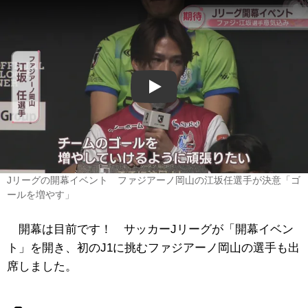
Play
Jリーグの開幕イベント ファジアーノ岡山の江坂任選手が決意「ゴ
ールを増やす」
開幕は目前です！ サッカーJリーグが「開幕イベン
ト」を開き、初のJ1に挑むファジアーノ岡山の選手も出
席しました。