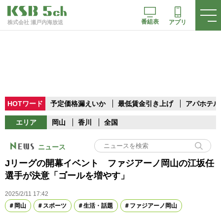
番組表
アプリ
株式会社 瀬戸内海放送
HOTワード
予定価格漏えいか
最低賃金引き上げ
アパホテル
エリア
岡山
香川
全国
ニュース
Jリーグの開幕イベント ファジアーノ岡山の江坂任
選手が決意「ゴールを増やす」
2025/2/11 17:42
岡山
スポーツ
生活・話題
ファジアーノ岡山