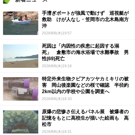
手漕ぎボートが強風で動けず 巡視艇が
救助 けが人なし・笠岡市の北木島南方
沖
2026/8/6(木)19:57
死因は「内因性の疾患に起因する溺
死」 倉敷市の海水浴場で水難事故 男
性(69)死亡
2026/8/6(木)19:16
特定外来生物クビアカツヤカミキリの被
害 岡山後楽園などの桜で確認 半径約
2km以内の学校や公園を調査へ
2026/8/6(木)18:33
原爆の悲惨さ伝えるパネル展 被爆者の
記憶をもとに高校生が描いた絵画も 高
松市
2026/8/6(木)18:31