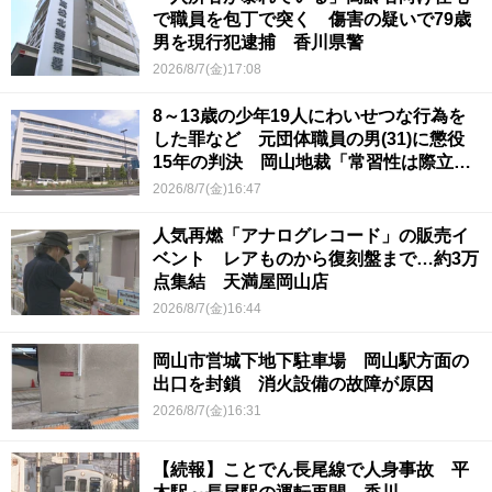
で職員を包丁で突く 傷害の疑いで79歳
男を現行犯逮捕 香川県警
2026/8/7(金)17:08
8～13歳の少年19人にわいせつな行為を
した罪など 元団体職員の男(31)に懲役
15年の判決 岡山地裁「常習性は際立っ
ていて被害結果も非常に重い」
2026/8/7(金)16:47
人気再燃「アナログレコード」の販売イ
ベント レアものから復刻盤まで…約3万
点集結 天満屋岡山店
2026/8/7(金)16:44
岡山市営城下地下駐車場 岡山駅方面の
出口を封鎖 消火設備の故障が原因
2026/8/7(金)16:31
【続報】ことでん長尾線で人身事故 平