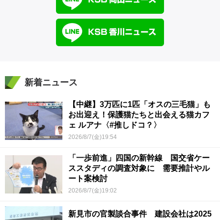
新着ニュース
【中継】3万匹に1匹「オスの三毛猫」も
お出迎え！保護猫たちと出会える猫カフ
ェ ルアナ〈#推しドコ？〉
2026/8/7(金)19:54
「一歩前進」四国の新幹線 国交省ケー
ススタディの調査対象に 需要推計やル
ート案検討
2026/8/7(金)19:02
新見市の官製談合事件 建設会社は2025