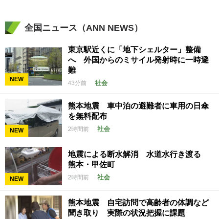
全国ニュース（ANN NEWS）
東京駅近くに「地下シェルター」整備
へ 外国からのミサイル発射時に一時避
難
NEW
社会
43分前
熊本地震 車中泊の避難者に車用の日傘
を無料配布
社会
2時間前
NEW
地震による断水解消 水道水行き渡る
熊本・甲佐町
社会
2時間前
NEW
熊本地震 自宅訪問で高齢者の体調など
聞き取り 実際の状況把握に課題