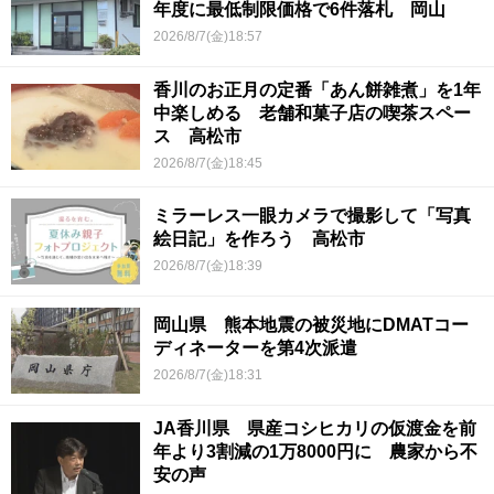
年度に最低制限価格で6件落札 岡山
2026/8/7(金)18:57
香川のお正月の定番「あん餅雑煮」を1年
中楽しめる 老舗和菓子店の喫茶スペー
ス 高松市
2026/8/7(金)18:45
ミラーレス一眼カメラで撮影して「写真
絵日記」を作ろう 高松市
2026/8/7(金)18:39
岡山県 熊本地震の被災地にDMATコー
ディネーターを第4次派遣
2026/8/7(金)18:31
JA香川県 県産コシヒカリの仮渡金を前
年より3割減の1万8000円に 農家から不
安の声