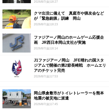
2026/8/7(金)18:27
クマ出没に備えて 真庭市や猟友会など
が「緊急銃猟」訓練 岡山
2026/8/7(金)18:23
ファジアーノ岡山のホームゲーム応援企
画 JR西日本岡山支社が実施
2026/8/7(金)18:14
J1ファジアーノ岡山 JFE晴れの国スタ
ジアムで開催の第2節長崎戦 ホームエリ
アのチケット完売
2026/8/7(金)17:53
岡山県倉敷市がトイレトレーラーを熊本
地震の被災地に派遣
2026/8/7(金)17:45