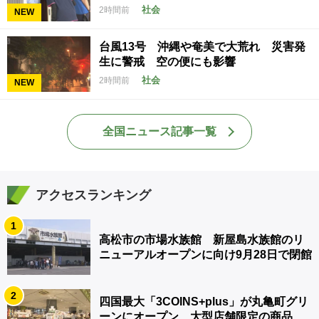
社会
2時間前
NEW
台風13号 沖縄や奄美で大荒れ 災害発
生に警戒 空の便にも影響
社会
2時間前
NEW
全国ニュース記事一覧
アクセスランキング
1
高松市の市場水族館 新屋島水族館のリ
ニューアルオープンに向け9月28日で閉館
2
四国最大「3COINS+plus」が丸亀町グリ
ーンにオープン 大型店舗限定の商品