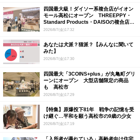
四国最大級！ダイソー系複合店がイオン
モール高松にオープン THREEPPY・
Standard Products・DAISOの複合店は
香川県初
2026/8/7(金)17:32
あなたは犬派？猫派？【みんなに聞いて
みた】
2026/8/7(金)17:30
四国最大「3COINS+plus」が丸亀町グリ
ーンにオープン 大型店舗限定の商品
も 高松市
2026/8/7(金)17:29
【特集】原爆投下81年 戦争の記憶を受
け継ぐ…平和を願う高松市の9歳の少女
2026/8/7(金)17:19
「入所者が暴れている」高齢者向け住宅