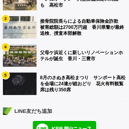
も 高松市
3
接骨院院長らによる自動車保険金詐欺
被害総額は2700万円超 香川県警が最終
送検、捜査本部解散
4
父母ケ浜近くに新しいリノベーションホ
テルが誕生 香川・三豊市
5
8月のさぬき高松まつり サンポート高松
を会場に24連が総おどり 花火有料観覧
席は残り350席
LINE友だち追加