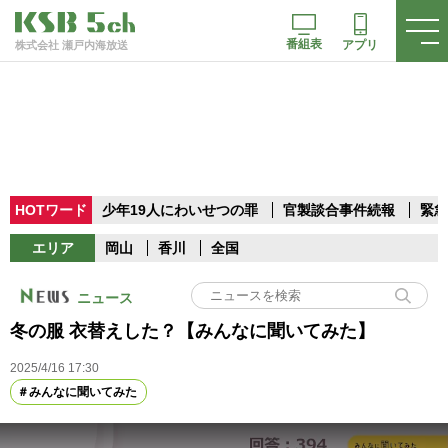
番組表
アプリ
株式会社 瀬戸内海放送
HOTワード
少年19人にわいせつの罪
官製談合事件続報
緊急
エリア
岡山
香川
全国
ニュース
冬の服 衣替えした？【みんなに聞いてみた】
2025/4/16 17:30
みんなに聞いてみた