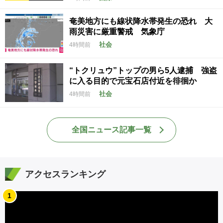
奄美地方にも線状降水帯発生の恐れ 大
雨災害に厳重警戒 気象庁
社会
4時間前
“トクリュウ”トップの男ら5人逮捕 強盗
に入る目的で元宝石店付近を徘徊か
社会
4時間前
全国ニュース記事一覧
アクセスランキング
1