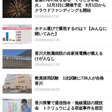
火」 12月3日に開催予定 8月1日から
クラウドファンディングも開始
2026/8/6(木)17:41
ホテル選びで重視するのは？【みんなに
聞いてみた】
2026/8/6(木)17:30
香川大附属病院の自家発電機が燃える
けが人なし
2026/8/6(木)17:05
教員採用試験 1次試験に736人が合格
香川
2026/8/6(木)16:59
香川県警で通信指令・無線通話の競技
会 トクリュウによる窃盗事件を想定