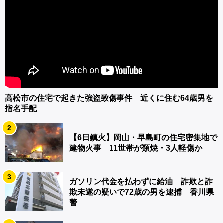
高松市の住宅で起きた強盗致傷事件 近くに住む64歳男を
指名手配
2
【6日鎮火】岡山・早島町の住宅密集地で
建物火事 11世帯が類焼・3人軽傷か
3
ガソリン代金を払わずに給油 詐欺と詐
欺未遂の疑いで72歳の男を逮捕 香川県
警