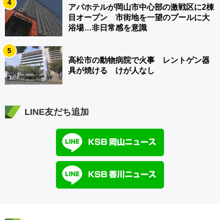
4
アパホテルが岡山市中心部の激戦区に2棟
目オープン 市街地を一望のプールに大
浴場…非日常感を意識
5
高松市の動物病院で火事 レントゲン器
具が焼ける けが人なし
LINE友だち追加