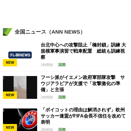
全国ニュース（ANN NEWS）
台北中心への攻撃阻止「橋封鎖」訓練 大
規模軍事演習で戦車配置 総統も訓練視
察
NEW
国際
1時間前
フーシ派がイエメン政府軍部隊攻撃 サ
ウジアラビアが支援で「攻撃激化の準
備」と主張
NEW
国際
2時間前
「ボイコットの理由は解消されず」欧州
サッカー連盟がFIFA会長不信任を改めて
表明
NEW
国際
2時間前