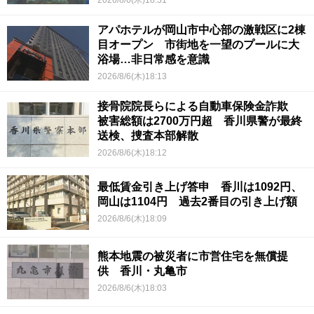
2026/8/6(木)18:31
アパホテルが岡山市中心部の激戦区に2棟
目オープン 市街地を一望のプールに大
浴場…非日常感を意識
2026/8/6(木)18:13
接骨院院長らによる自動車保険金詐欺
被害総額は2700万円超 香川県警が最終
送検、捜査本部解散
2026/8/6(木)18:12
最低賃金引き上げ答申 香川は1092円、
岡山は1104円 過去2番目の引き上げ額
2026/8/6(木)18:09
熊本地震の被災者に市営住宅を無償提
供 香川・丸亀市
2026/8/6(木)18:03