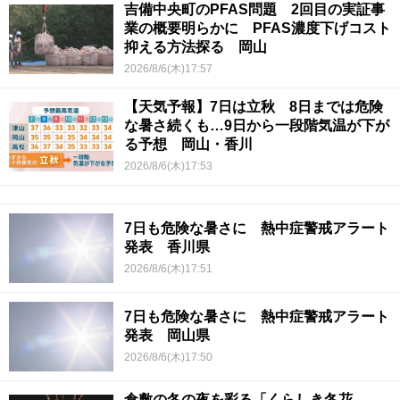
吉備中央町のPFAS問題 2回目の実証事
業の概要明らかに PFAS濃度下げコスト
抑える方法探る 岡山
2026/8/6(木)17:57
【天気予報】7日は立秋 8日までは危険
な暑さ続くも…9日から一段階気温が下が
る予想 岡山・香川
2026/8/6(木)17:53
7日も危険な暑さに 熱中症警戒アラート
発表 香川県
2026/8/6(木)17:51
7日も危険な暑さに 熱中症警戒アラート
発表 岡山県
2026/8/6(木)17:50
倉敷の冬の夜を彩る「くらしき冬花