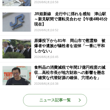
2026/8/6(木)16:58
JR姫新線 走行中に揺れを感知 津山駅
～新見駅間で運転見合わせ【午後4時45分
現在】
2026/8/6(木)16:52
原爆投下から81年 岡山市で慰霊祭 被
爆者や遺族が犠牲者を追悼「一番に平和
しかない」
2026/8/6(木)16:45
食料品の消費減税で年間17億円程度の減
収…高松市長が地方財政への影響を懸念
「確実な代替財源の確保、穴埋めを」
2026/8/6(木)16:38
ニュース記事一覧