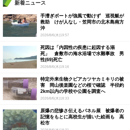
新着ニュース
手漕ぎボートが強風で動けず 巡視艇が
救助 けが人なし・笠岡市の北木島南方
沖
2026/8/6(木)19:57
死因は「内因性の疾患に起因する溺
死」 倉敷市の海水浴場で水難事故 男
性(69)死亡
2026/8/6(木)19:16
特定外来生物クビアカツヤカミキリの被
害 岡山後楽園などの桜で確認 半径約
2km以内の学校や公園を調査へ
2026/8/6(木)18:33
原爆の悲惨さ伝えるパネル展 被爆者の
記憶をもとに高校生が描いた絵画も 高
松市