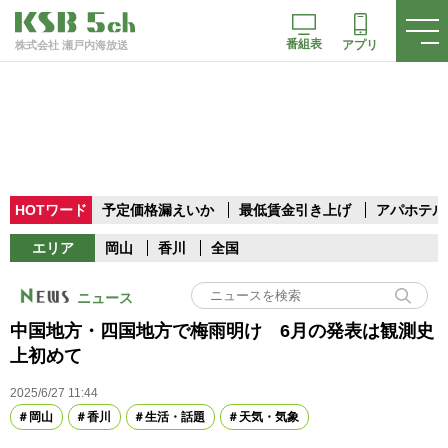
番組表
アプリ
株式会社 瀬戸内海放送
HOTワード
予定価格漏えいか
最低賃金引き上げ
アパホテル
エリア
岡山
香川
全国
ニュース
中国地方・四国地方で梅雨明け 6月の発表は観測史
上初めて
2025/6/27 11:44
岡山
香川
生活・話題
天気・気象