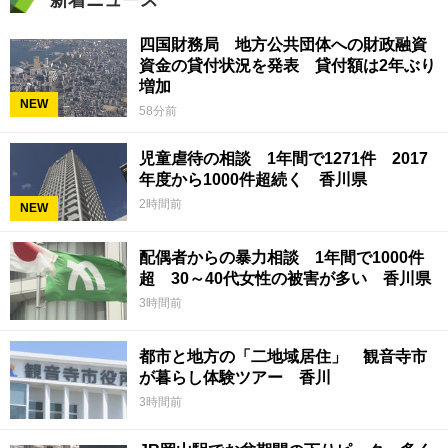
四国財務局 地方公共団体への財政融資
資金の貸付状況を発表 貸付額は2年ぶり
増加
NEW
58分前
児童虐待の相談 1年間で1271件 2017
年度から1000件超続く 香川県
2時間前
NEW
配偶者からの暴力相談 1年間で1000件
超 30～40代女性の被害が多い 香川県
3時間前
都市と地方の「二地域居住」 観音寺市
が暮らし体験ツアー 香川
3時間前