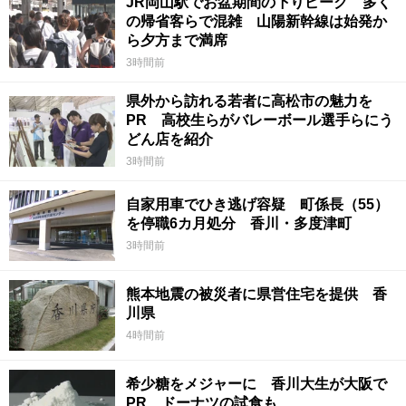
JR岡山駅でお盆期間の下りピーク 多く
の帰省客らで混雑 山陽新幹線は始発か
ら夕方まで満席
3時間前
県外から訪れる若者に高松市の魅力を
PR 高校生らがバレーボール選手らにう
どん店を紹介
3時間前
自家用車でひき逃げ容疑 町係長（55）
を停職6カ月処分 香川・多度津町
3時間前
熊本地震の被災者に県営住宅を提供 香
川県
4時間前
希少糖をメジャーに 香川大生が大阪で
PR ドーナツの試食も