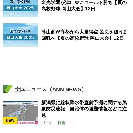
金光学園が津山東にコールド勝ち【夏の
高校野球 岡山大会】12日
津山商が序盤から大量得点 邑久を破り2
回戦へ【夏の高校野球 岡山大会】12日
全国ニュース（ANN NEWS）
新潟県に線状降水帯直前予測に関する気
象防災速報 自治体の避難情報などに注
意
NEW
社会
11分前