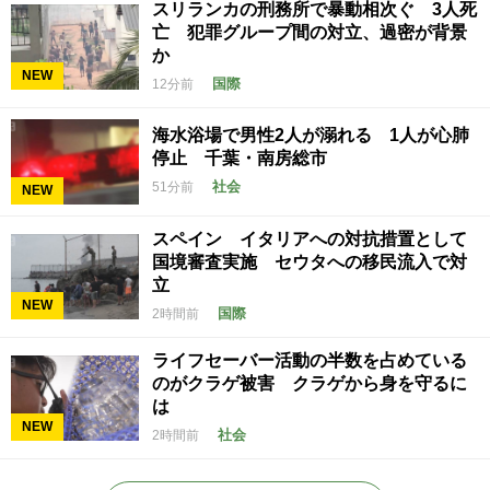
スリランカの刑務所で暴動相次ぐ 3人死
亡 犯罪グループ間の対立、過密が背景
か
NEW
国際
12分前
海水浴場で男性2人が溺れる 1人が心肺
停止 千葉・南房総市
社会
51分前
NEW
スペイン イタリアへの対抗措置として
国境審査実施 セウタへの移民流入で対
立
NEW
国際
2時間前
ライフセーバー活動の半数を占めている
のがクラゲ被害 クラゲから身を守るに
は
NEW
社会
2時間前