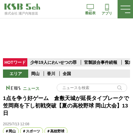
番組表
アプリ
株式会社 瀬戸内海放送
HOTワード
少年19人にわいせつの罪
官製談合事件続報
緊急
エリア
岡山
香川
全国
ニュース
1点を争う好ゲーム 倉敷天城が延長タイブレークで
笠岡商を下し初戦突破【夏の高校野球 岡山大会】13
日
2025/7/13 12:08
岡山
スポーツ
高校野球