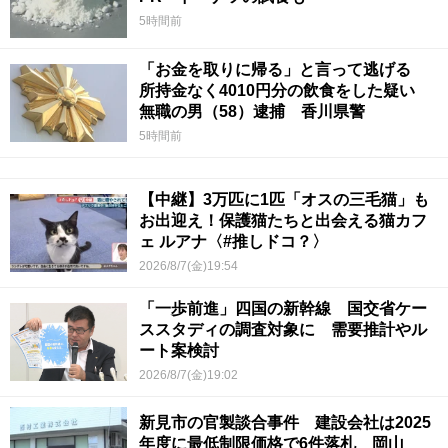
5時間前
「お金を取りに帰る」と言って逃げる
所持金なく4010円分の飲食をした疑い
無職の男（58）逮捕 香川県警
5時間前
【中継】3万匹に1匹「オスの三毛猫」も
お出迎え！保護猫たちと出会える猫カフ
ェ ルアナ〈#推しドコ？〉
2026/8/7(金)19:54
「一歩前進」四国の新幹線 国交省ケー
ススタディの調査対象に 需要推計やル
ート案検討
2026/8/7(金)19:02
新見市の官製談合事件 建設会社は2025
年度に最低制限価格で6件落札 岡山