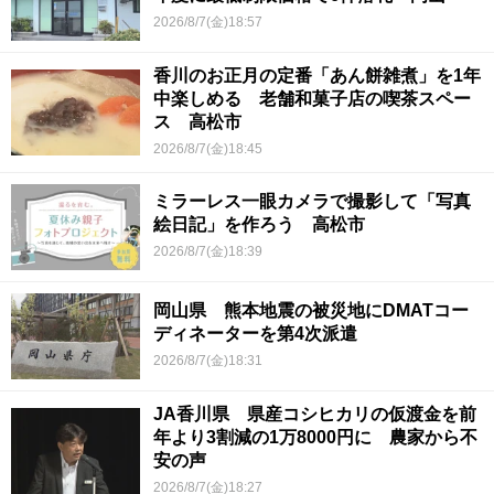
2026/8/7(金)18:57
香川のお正月の定番「あん餅雑煮」を1年
中楽しめる 老舗和菓子店の喫茶スペー
ス 高松市
2026/8/7(金)18:45
ミラーレス一眼カメラで撮影して「写真
絵日記」を作ろう 高松市
2026/8/7(金)18:39
岡山県 熊本地震の被災地にDMATコー
ディネーターを第4次派遣
2026/8/7(金)18:31
JA香川県 県産コシヒカリの仮渡金を前
年より3割減の1万8000円に 農家から不
安の声
2026/8/7(金)18:27