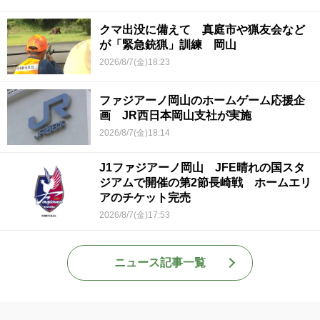
クマ出没に備えて 真庭市や猟友会など
が「緊急銃猟」訓練 岡山
2026/8/7(金)18:23
ファジアーノ岡山のホームゲーム応援企
画 JR西日本岡山支社が実施
2026/8/7(金)18:14
J1ファジアーノ岡山 JFE晴れの国スタ
ジアムで開催の第2節長崎戦 ホームエリ
アのチケット完売
2026/8/7(金)17:53
ニュース記事一覧