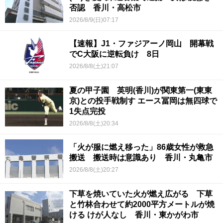
否認 香川・高松市
2026/8/9(日)07:17
【速報】J1・ファジアーノ岡山 開幕戦
でC大阪に逆転負け 8日
2026/8/8(土)21:07
夏の甲子園 英明(香川)が関東第一(東東
京)との投手戦制す エース冨岡は無四球で
1失点完投
2026/8/8(土)20:34
「火が服に燃え移った」86歳女性が救急
搬送 搬送時は意識あり 香川・丸亀市
2026/8/8(土)20:27
下草を焼いていた火が燃え広がる 下草
と竹林合わせて約2000平方メートルが焼
ける けが人なし 香川・東かがわ市