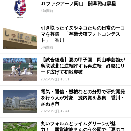
J1ファジアーノ岡山 開幕戦は黒星
4時間前
引き取ったイヌやネコたちの日常の一コ
マを募集 「卒業犬猫フォトコンテス
ト」 香川
5時間前
【試合経過】夏の甲子園 岡山学芸館が
鳥取城北に逆転許すも再逆転 終盤にリ
ード広げて初戦突破
2026/8/9(日)13:31
電気・通信・機械などの分野で研究開発
を行う人が対象 源内賞を募集 香川・
さぬき市
2026/8/9(日)12:41
丸いフォルムとライムグリーンが魅
力！ 国営讃岐まんのう公園で「夏のコ