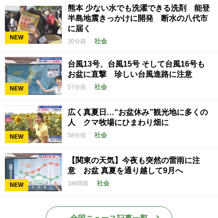
熊本 少ない水でも洗濯できる洗剤 能登
半島地震きっかけに開発 断水の八代市
に届く
NEW
社会
30分前
台風13号、台風15号 そして台風16号も
お盆に直撃 珍しい台風進路に注意
社会
57分前
NEW
広く真夏日…“お盆休み”観光地に多くの
人 クマ牧場にひまわり畑に
社会
58分前
NEW
【関東の天気】今夜も突然の雷雨に注
意 お盆 真夏を通り越して9月へ
社会
1時間前
NEW