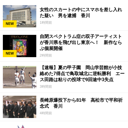
女性のスカートの中にスマホを差し入れ
た疑い 男を逮捕 香川
1時間前
NEW
自閉スペクトラム症の双子アーティスト
が香川県を飛び出し東京へ！ 新作なら
ぶ個展開催
NEW
2時間前
【速報】夏の甲子園 岡山学芸館が小技
絡めた7得点で鳥取城北に逆転勝利 エー
ス田路は粘りの投球で9回途中3失点
3時間前
長崎原爆投下から81年 高松市で平和祈
念式 香川
4時間前