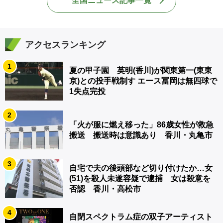
全国ニュース記事一覧
アクセスランキング
1
夏の甲子園 英明(香川)が関東第一(東東
京)との投手戦制す エース冨岡は無四球で
1失点完投
2
「火が服に燃え移った」86歳女性が救急
搬送 搬送時は意識あり 香川・丸亀市
3
自宅で夫の後頭部など切り付けたか…女
(51)を殺人未遂容疑で逮捕 女は殺意を
否認 香川・高松市
4
自閉スペクトラム症の双子アーティスト