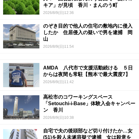
キア」が見頃 香川・まんのう町
2026/8/9(日)12:36
のぞき目的で他人の住宅の敷地内に侵入
したか 住居侵入の疑いで男を逮捕 岡
山
2026/8/9(日)11:54
AMDA 八代市で支援活動続ける ５日
からは夜間も常駐【熊本で最大震度7】
2026/8/9(日)11:42
高松市のコワーキングスペース
「Setouchi-i-Base」体験入会キャンペー
ン 香川
2026/8/9(日)10:38
自宅で夫の後頭部など切り付けたか…女
(51)を殺人未遂容疑で逮捕 女は殺意を