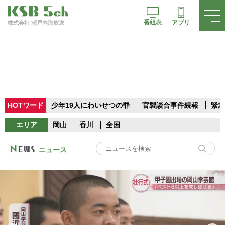
番組表
アプリ
株式会社 瀬戸内海放送
HOTワード
少年19人にわいせつの罪
官製談合事件続報
緊急
エリア
岡山
香川
全国
ニュース