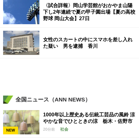
〈試合詳報〉岡山学芸館がおかやま山陽
下し2年連続で夏の甲子園出場【夏の高校
野球 岡山大会】27日
女性のスカートの中にスマホを差し入れ
た疑い 男を逮捕 香川
全国ニュース（ANN NEWS）
1000年以上歴史ある伝統工芸品の風鈴 涼
やかな音でひとときの涼 栃木・佐野市
社会
20分前
NEW