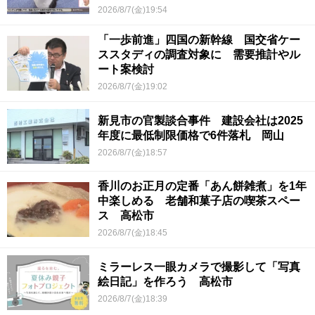
2026/8/7(金)19:54
「一歩前進」四国の新幹線 国交省ケー
ススタディの調査対象に 需要推計やル
ート案検討
2026/8/7(金)19:02
新見市の官製談合事件 建設会社は2025
年度に最低制限価格で6件落札 岡山
2026/8/7(金)18:57
香川のお正月の定番「あん餅雑煮」を1年
中楽しめる 老舗和菓子店の喫茶スペー
ス 高松市
2026/8/7(金)18:45
ミラーレス一眼カメラで撮影して「写真
絵日記」を作ろう 高松市
2026/8/7(金)18:39