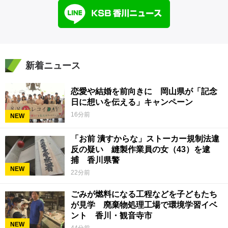
新着ニュース
恋愛や結婚を前向きに 岡山県が「記念
日に想いを伝える」キャンペーン
16分前
NEW
「お前 潰すからな」ストーカー規制法違
反の疑い 縫製作業員の女（43）を逮
捕 香川県警
NEW
22分前
ごみが燃料になる工程などを子どもたち
が見学 廃棄物処理工場で環境学習イベ
ント 香川・観音寺市
NEW