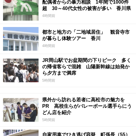
配偶者からの暴力相談 1年間で1000件
超 30～40代女性の被害が多い 香川県
4時間前
都市と地方の「二地域居住」 観音寺市
が暮らし体験ツアー 香川
4時間前
JR岡山駅でお盆期間の下りピーク 多く
の帰省客らで混雑 山陽新幹線は始発か
ら夕方まで満席
5時間前
県外から訪れる若者に高松市の魅力を
PR 高校生らがバレーボール選手らにう
どん店を紹介
5時間前
自家用車でひき逃げ容疑 町係長（55）