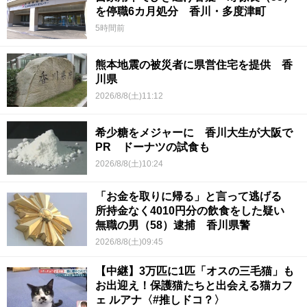
を停職6カ月処分 香川・多度津町
5時間前
熊本地震の被災者に県営住宅を提供 香
川県
2026/8/8(土)11:12
希少糖をメジャーに 香川大生が大阪で
PR ドーナツの試食も
2026/8/8(土)10:24
「お金を取りに帰る」と言って逃げる
所持金なく4010円分の飲食をした疑い
無職の男（58）逮捕 香川県警
2026/8/8(土)09:45
【中継】3万匹に1匹「オスの三毛猫」も
お出迎え！保護猫たちと出会える猫カフ
ェ ルアナ〈#推しドコ？〉