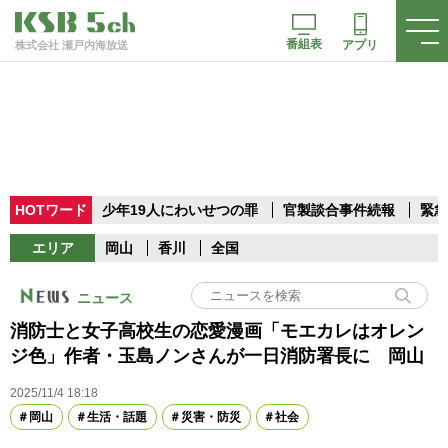
番組表
アプリ
株式会社 瀬戸内海放送
HOTワード
少年19人にわいせつの罪
官製談合事件続報
緊急
エリア
岡山
香川
全国
ニュース
消防士と女子高校生の恋愛漫画「モエカレはオレン
ジ色」作者・玉島ノンさんが一日消防署長に 岡山
2025/11/4 18:18
岡山
生活・話題
災害・防災
社会