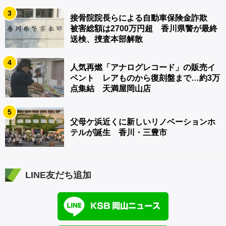
3
接骨院院長らによる自動車保険金詐欺
被害総額は2700万円超 香川県警が最終
送検、捜査本部解散
4
人気再燃「アナログレコード」の販売イ
ベント レアものから復刻盤まで…約3万
点集結 天満屋岡山店
5
父母ケ浜近くに新しいリノベーションホ
テルが誕生 香川・三豊市
LINE友だち追加