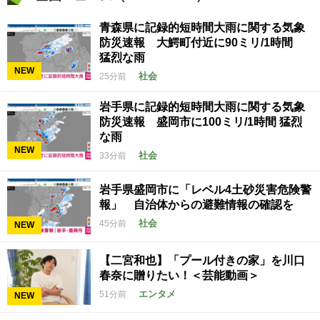
青森県に記録的短時間大雨に関する気象
防災速報 大鰐町付近に90ミリ/1時間
猛烈な雨
NEW
社会
25分前
岩手県に記録的短時間大雨に関する気象
防災速報 盛岡市に100ミリ/1時間 猛烈
な雨
NEW
社会
33分前
岩手県盛岡市に「レベル4土砂災害危険警
報」 自治体からの避難情報の確認を
社会
45分前
NEW
【二宮和也】「プール付きの家」を川口
春奈に贈りたい！＜芸能動画＞
エンタメ
51分前
NEW