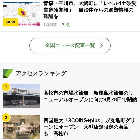
青森・平川市、大鰐町に「レベル4土砂災
害危険警報」 自治体からの避難情報の
確認を
NEW
社会
1時間前
全国ニュース記事一覧
アクセスランキング
1
高松市の市場水族館 新屋島水族館のリ
ニューアルオープンに向け9月28日で閉館
2
四国最大「3COINS+plus」が丸亀町グリ
ーンにオープン 大型店舗限定の商品
も 高松市