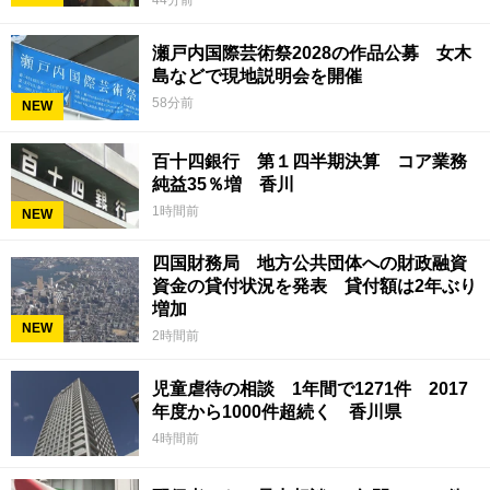
44分前
瀬戸内国際芸術祭2028の作品公募 女木
島などで現地説明会を開催
58分前
NEW
百十四銀行 第１四半期決算 コア業務
純益35％増 香川
1時間前
NEW
四国財務局 地方公共団体への財政融資
資金の貸付状況を発表 貸付額は2年ぶり
増加
NEW
2時間前
児童虐待の相談 1年間で1271件 2017
年度から1000件超続く 香川県
4時間前