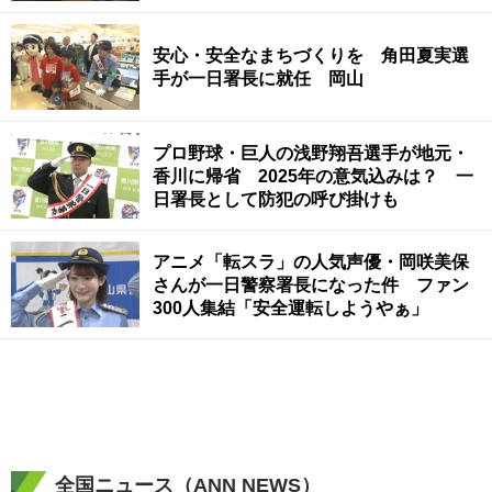
安心・安全なまちづくりを 角田夏実選
手が一日署長に就任 岡山
プロ野球・巨人の浅野翔吾選手が地元・
香川に帰省 2025年の意気込みは？ 一
日署長として防犯の呼び掛けも
アニメ「転スラ」の人気声優・岡咲美保
さんが一日警察署長になった件 ファン
300人集結「安全運転しようやぁ」
全国ニュース（ANN NEWS）