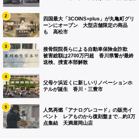
2
四国最大「3COINS+plus」が丸亀町グリ
ーンにオープン 大型店舗限定の商品
も 高松市
3
接骨院院長らによる自動車保険金詐欺
被害総額は2700万円超 香川県警が最終
送検、捜査本部解散
4
父母ケ浜近くに新しいリノベーションホ
テルが誕生 香川・三豊市
5
人気再燃「アナログレコード」の販売イ
ベント レアものから復刻盤まで…約3万
点集結 天満屋岡山店