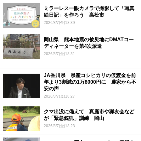
ミラーレス一眼カメラで撮影して「写真
絵日記」を作ろう 高松市
2026/8/7(金)18:39
岡山県 熊本地震の被災地にDMATコー
ディネーターを第4次派遣
2026/8/7(金)18:31
JA香川県 県産コシヒカリの仮渡金を前
年より3割減の1万8000円に 農家から不
安の声
2026/8/7(金)18:27
クマ出没に備えて 真庭市や猟友会など
が「緊急銃猟」訓練 岡山
2026/8/7(金)18:23