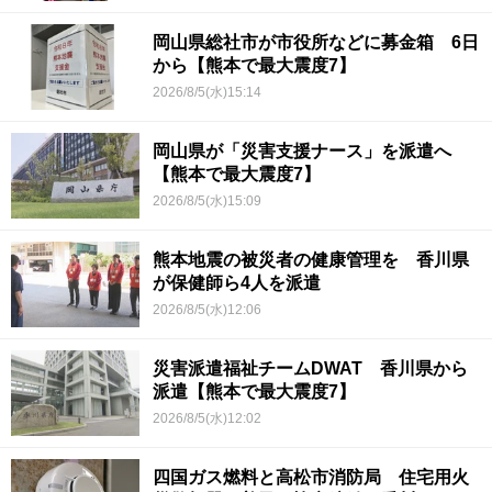
岡山県総社市が市役所などに募金箱 6日
から【熊本で最大震度7】
2026/8/5(水)15:14
岡山県が「災害支援ナース」を派遣へ
【熊本で最大震度7】
2026/8/5(水)15:09
熊本地震の被災者の健康管理を 香川県
が保健師ら4人を派遣
2026/8/5(水)12:06
災害派遣福祉チームDWAT 香川県から
派遣【熊本で最大震度7】
2026/8/5(水)12:02
四国ガス燃料と高松市消防局 住宅用火