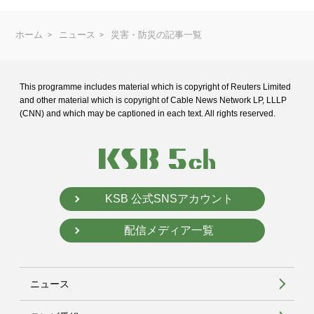
ホーム
ニュース
災害・防災の記事一覧
This programme includes material which is copyright of Reuters Limited
and
other material which is copyright of Cable News Network LP, LLLP
(CNN) and
which may be captioned in each text. All rights reserved.
KSB 公式SNSアカウント
配信メディア一覧
ニュース