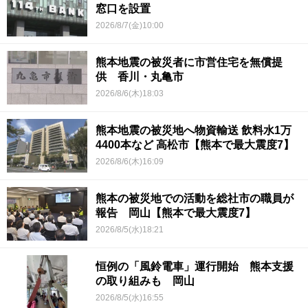
窓口を設置
2026/8/7(金)10:00
熊本地震の被災者に市営住宅を無償提
供 香川・丸亀市
2026/8/6(木)18:03
熊本地震の被災地へ物資輸送 飲料水1万
4400本など 高松市【熊本で最大震度7】
2026/8/6(木)16:09
熊本の被災地での活動を総社市の職員が
報告 岡山【熊本で最大震度7】
2026/8/5(水)18:21
恒例の「風鈴電車」運行開始 熊本支援
の取り組みも 岡山
2026/8/5(水)16:55