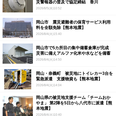
災警報器の普及で協定締結 香川
2026/8/5(水)10:52
岡山市 震災避難者の保育サービス利用
料を全額免除【熊本地震】
2026/8/4(火)15:40
岡山市で5カ所目の集中備蓄倉庫が完成
災害に備えアルファ化米や水などを備蓄
2026/8/4(火)14:50
岡山・奈義町 被災地にトイレカー3台を
緊急派遣 支援物資も【熊本地震】
2026/8/4(火)14:04
岡山県の被災地支援チーム「チームおか
やま」 第2陣を5日から八代市に派遣【熊
本地震】
2026/8/4(火)10:40