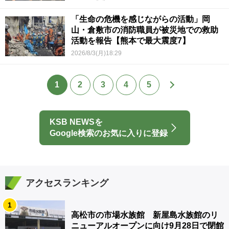
「生命の危機を感じながらの活動」岡
山・倉敷市の消防職員が被災地での救助
活動を報告【熊本で最大震度7】
2026/8/3(月)18:29
1
2
3
4
5
KSB NEWSを
Google検索のお気に入りに登録
アクセスランキング
1
高松市の市場水族館 新屋島水族館のリ
ニューアルオープンに向け9月28日で閉館