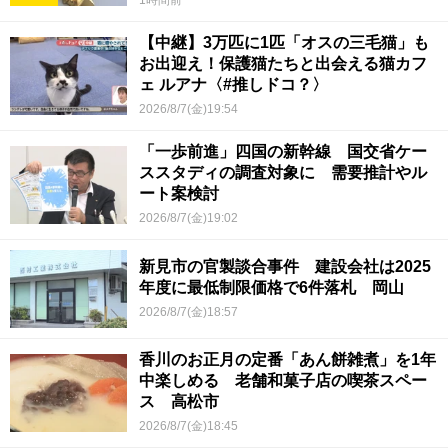
1時間前
【中継】3万匹に1匹「オスの三毛猫」も
お出迎え！保護猫たちと出会える猫カフ
ェ ルアナ〈#推しドコ？〉
2026/8/7(金)19:54
「一歩前進」四国の新幹線 国交省ケー
ススタディの調査対象に 需要推計やル
ート案検討
2026/8/7(金)19:02
新見市の官製談合事件 建設会社は2025
年度に最低制限価格で6件落札 岡山
2026/8/7(金)18:57
香川のお正月の定番「あん餅雑煮」を1年
中楽しめる 老舗和菓子店の喫茶スペー
ス 高松市
2026/8/7(金)18:45