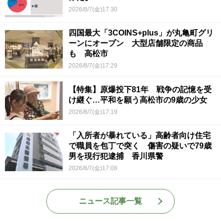
2026/8/7(金)17:30
四国最大「3COINS+plus」が丸亀町グリ
ーンにオープン 大型店舗限定の商品
も 高松市
2026/8/7(金)17:29
【特集】原爆投下81年 戦争の記憶を受
け継ぐ…平和を願う高松市の9歳の少女
2026/8/7(金)17:19
「入所者が暴れている」高齢者向け住宅
で職員を包丁で突く 傷害の疑いで79歳
男を現行犯逮捕 香川県警
2026/8/7(金)17:08
ニュース記事一覧