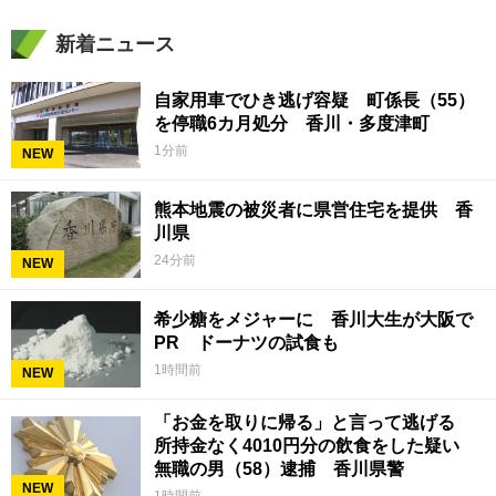
新着ニュース
自家用車でひき逃げ容疑 町係長（55）
を停職6カ月処分 香川・多度津町
1分前
NEW
熊本地震の被災者に県営住宅を提供 香
川県
24分前
NEW
希少糖をメジャーに 香川大生が大阪で
PR ドーナツの試食も
1時間前
NEW
「お金を取りに帰る」と言って逃げる
所持金なく4010円分の飲食をした疑い
無職の男（58）逮捕 香川県警
NEW