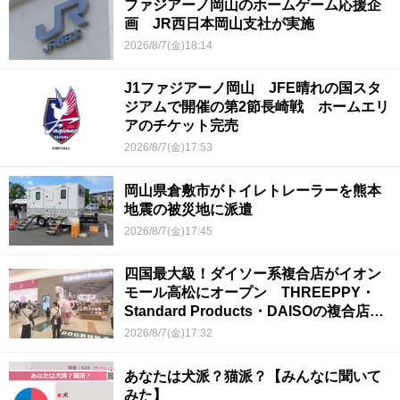
ファジアーノ岡山のホームゲーム応援企
画 JR西日本岡山支社が実施
2026/8/7(金)18:14
J1ファジアーノ岡山 JFE晴れの国スタ
ジアムで開催の第2節長崎戦 ホームエリ
アのチケット完売
2026/8/7(金)17:53
岡山県倉敷市がトイレトレーラーを熊本
地震の被災地に派遣
2026/8/7(金)17:45
四国最大級！ダイソー系複合店がイオン
モール高松にオープン THREEPPY・
Standard Products・DAISOの複合店は
香川県初
2026/8/7(金)17:32
あなたは犬派？猫派？【みんなに聞いて
みた】