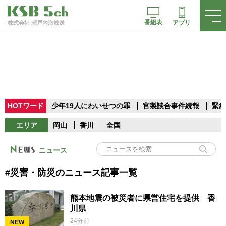
番組表
アプリ
株式会社 瀬戸内海放送
HOTワード
少年19人にわいせつの罪
官製談合事件続報
緊急
エリア
岡山
香川
全国
ニュース
#災害・防災のニュース記事一覧
熊本地震の被災者に県営住宅を提供 香
川県
24分前
NEW