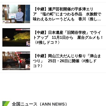
【中継】瀬戸芸初開催の宇多津エリ
ア “塩の町”にまつわる作品 水族館で
味わえるカレーうどんも 香川〈推しド
コ？#〉
【中継】日本遺産「旧閑谷学校」でライ
トアップ 11月1日から 屋台グルメも！
〈#推しドコ？〉
【中継】岡山三大だんじり祭り「津山ま
つり」 25日・26日に開催〈#推しド
コ？〉
全国ニュース（ANN NEWS）