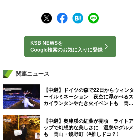
KSB NEWSを
Google検索のお気に入りに登録
関連ニュース
【中継】ドイツの森で22日からウィンタ
ーイルミネーション 夜空に浮かべるス
カイランタンやたき火イベントも 岡
山・赤磐市〈#推しドコ？〉
【中継】奥津渓の紅葉が見頃 ライトア
ップで幻想的な美しさに 温泉やグルメ
も 岡山・鏡野町〈#推しドコ？〉