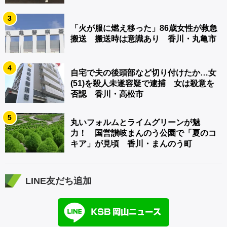
3
「火が服に燃え移った」86歳女性が救急
搬送 搬送時は意識あり 香川・丸亀市
4
自宅で夫の後頭部など切り付けたか…女
(51)を殺人未遂容疑で逮捕 女は殺意を
否認 香川・高松市
5
丸いフォルムとライムグリーンが魅
力！ 国営讃岐まんのう公園で「夏のコ
キア」が見頃 香川・まんのう町
LINE友だち追加