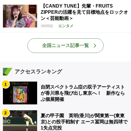
【CANDY TUNE】先輩・FRUITS
ZIPPERの活躍を見て目標地点をロックオ
ン＜芸能動画＞
エンタメ
3時間前
全国ニュース記事一覧
アクセスランキング
1
自閉スペクトラム症の双子アーティスト
が香川県を飛び出し東京へ！ 新作なら
ぶ個展開催
2
夏の甲子園 英明(香川)が関東第一(東東
京)との投手戦制す エース冨岡は無四球で
1失点完投