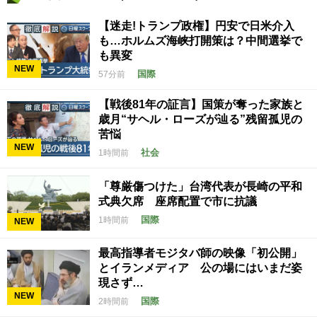
【迷走!トランプ政権】円安で日米介入
も…ホルムズ海峡打開策は？中間選挙で
も異変
NEW
国際
57分前
【戦後81年の証言】国策が奪った家族と
歳月“サヘル・ローズが辿る”残留孤児の
苦悩
NEW
社会
1時間前
「尊厳傷つけた」台湾代表が長崎の平和
式典欠席 座席配置で市に抗議
国際
1時間前
NEW
最高指導者モジタバ師の映像「初公開」
とイランメディア 公の場にはいまだ姿
現さず…
NEW
国際
2時間前