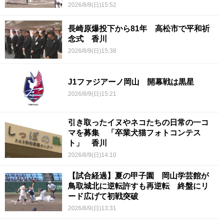
2026/8/9(日)15:52
長崎原爆投下から81年 高松市で平和祈
念式 香川
2026/8/9(日)15:38
J1ファジアーノ岡山 開幕戦は黒星
2026/8/9(日)15:21
引き取ったイヌやネコたちの日常の一コ
マを募集 「卒業犬猫フォトコンテス
ト」 香川
2026/8/9(日)14:10
【試合経過】夏の甲子園 岡山学芸館が
鳥取城北に逆転許すも再逆転 終盤にリ
ード広げて初戦突破
2026/8/9(日)13:31