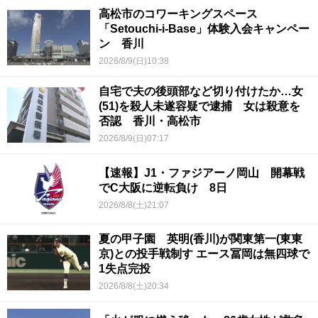
高松市のコワーキングスペース
「Setouchi-i-Base」体験入会キャンペー
ン 香川
2026/8/9(日)10:38
自宅で夫の後頭部など切り付けたか…女
(51)を殺人未遂容疑で逮捕 女は殺意を
否認 香川・高松市
2026/8/9(日)07:17
【速報】J1・ファジアーノ岡山 開幕戦
でC大阪に逆転負け 8日
2026/8/8(土)21:07
夏の甲子園 英明(香川)が関東第一(東東
京)との投手戦制す エース冨岡は無四球で
1失点完投
2026/8/8(土)20:34