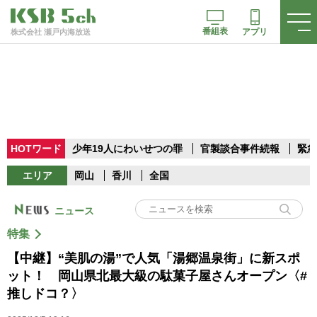
番組表
アプリ
株式会社 瀬戸内海放送
HOTワード
少年19人にわいせつの罪
官製談合事件続報
緊急
エリア
岡山
香川
全国
ニュース
特集
【中継】“美肌の湯”で人気「湯郷温泉街」に新スポ
ット！ 岡山県北最大級の駄菓子屋さんオープン〈#
推しドコ？〉