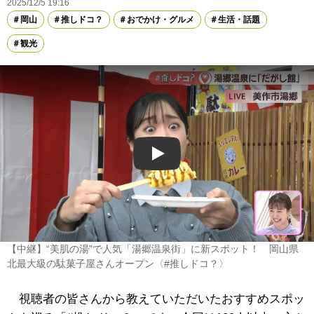
2025/12/5 19:16
岡山
推しドコ？
おでかけ・グルメ
生活・話題
観光
Play
【中継】“美肌の湯”で人気「湯郷温泉街」に新スポット！ 岡山県
北最大級の駄菓子屋さんオープン〈#推しドコ？〉
視聴者の皆さんから教えていただいたおすすめスポッ