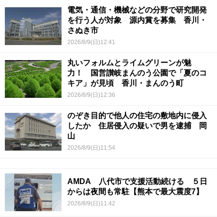
電気・通信・機械などの分野で研究開発
を行う人が対象 源内賞を募集 香川・
さぬき市
2026/8/9(日)12:41
丸いフォルムとライムグリーンが魅
力！ 国営讃岐まんのう公園で「夏のコ
キア」が見頃 香川・まんのう町
2026/8/9(日)12:36
のぞき目的で他人の住宅の敷地内に侵入
したか 住居侵入の疑いで男を逮捕 岡
山
2026/8/9(日)11:54
AMDA 八代市で支援活動続ける ５日
からは夜間も常駐【熊本で最大震度7】
2026/8/9(日)11:42