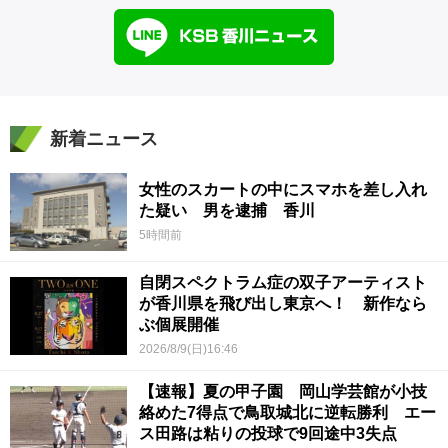
新着ニュース
女性のスカートの中にスマホを差し入れ
た疑い 男を逮捕 香川
5時間前
自閉スペクトラム症の双子アーティスト
が香川県を飛び出し東京へ！ 新作なら
ぶ個展開催
2026/8/9(日)16:46
【速報】夏の甲子園 岡山学芸館が小技
絡めた7得点で鳥取城北に逆転勝利 エー
ス田路は粘りの投球で9回途中3失点