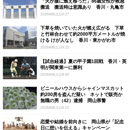
「火が服に燃え移った」86歳女性が救急
搬送 搬送時は意識あり 香川・丸亀市
2026/8/8(土)20:27
下草を焼いていた火が燃え広がる 下草
と竹林合わせて約2000平方メートルが焼
ける けが人なし 香川・東かがわ市
2026/8/8(土)19:13
【試合経過】夏の甲子園1回戦 香川・英
明が関東第一に勝利
2026/8/8(土)18:50
ビニールハウスからシャインマスカット
約200房を盗んだ疑い ネットで販売か
無職の男（42）逮捕 岡山県警
2026/8/8(土)18:15
恋愛や結婚を前向きに 岡山県が「記念
日に想いを伝える」キャンペーン