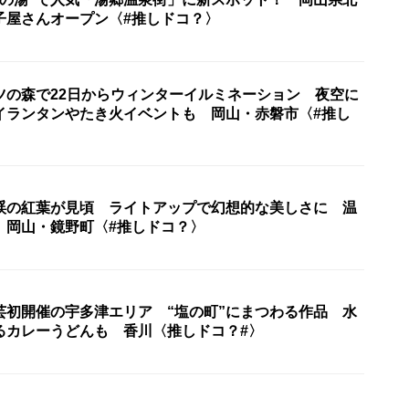
子屋さんオープン〈#推しドコ？〉
ツの森で22日からウィンターイルミネーション 夜空に
イランタンやたき火イベントも 岡山・赤磐市〈#推し
渓の紅葉が見頃 ライトアップで幻想的な美しさに 温
 岡山・鏡野町〈#推しドコ？〉
芸初開催の宇多津エリア “塩の町”にまつわる作品 水
るカレーうどんも 香川〈推しドコ？#〉