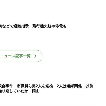
奄美などで避難指示 飛行機欠航や停電も
国ニュース記事一覧
談合事件 市職員ら男2人を送検 2人は遠縁関係…以前
繰り返していたか 岡山