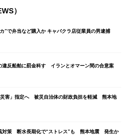
EWS）
レカ”で弁当など購入か キャバクラ店従業員の男逮捕
の違反船舶に罰金科す イランとオマーン間の合意案
甚災害」指定へ 被災自治体の財政負担を軽減 熊本地
風対策 断水長期化で“ストレス”も 熊本地震 発生か