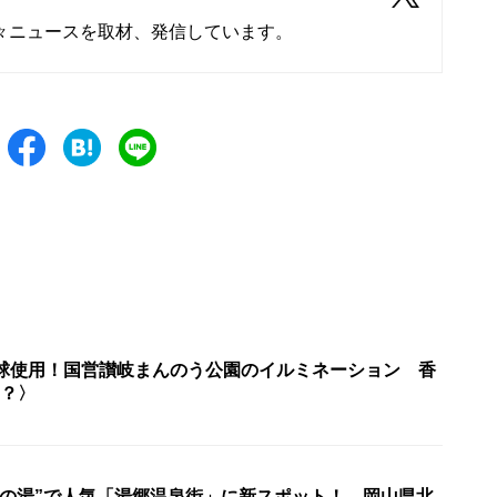
々ニュースを取材、発信しています。
万球使用！国営讃岐まんのう公園のイルミネーション 香
コ？〉
肌の湯”で人気「湯郷温泉街」に新スポット！ 岡山県北