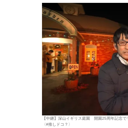
【中継】深山イギリス庭園 開園25周年記念で
〈#推しドコ？〉