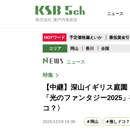
ニュース
株式会社 瀬戸内海放送
HOTワード
予定価格漏えいか
最低賃金引
エリア
岡山
香川
全国
ニュース
特集
【中継】深山イギリス庭園
「光のファンタジー2025
コ？〉
2025/12/19 19:38
岡山
推しドコ？