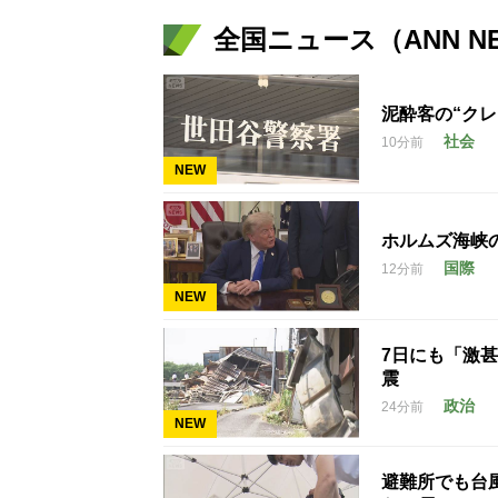
全国ニュース（ANN N
泥酔客の“ク
社会
10分前
NEW
ホルムズ海峡
国際
12分前
NEW
7日にも「激
震
政治
24分前
NEW
避難所でも台