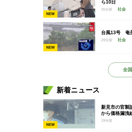
ら10日
社会
26分前
NEW
台風13号 
社会
29分前
NEW
全
新着ニュース
新見市の官製
から価格漏洩
19分前
NEW