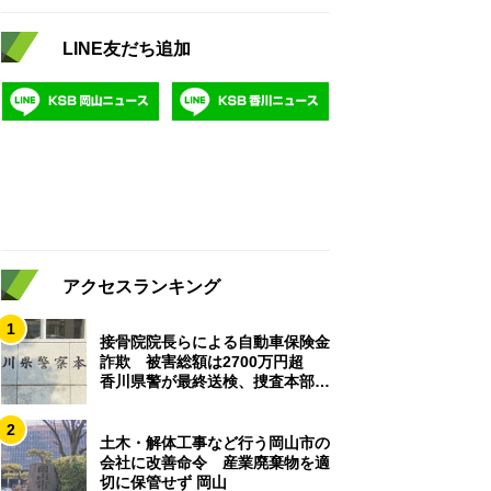
LINE友だち追加
アクセスランキング
1
接骨院院長らによる自動車保険金
詐欺 被害総額は2700万円超
香川県警が最終送検、捜査本部解
散
2
土木・解体工事など行う岡山市の
会社に改善命令 産業廃棄物を適
切に保管せず 岡山