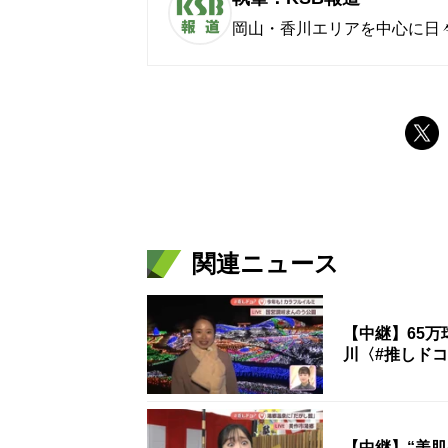
岡山・香川エリアを中心に日
関連ニュース
【中継】65
川〈#推しド
【中継】“美