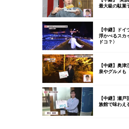
最大級の駄菓
【中継】ドイ
浮かべるスカ
ドコ？〉
【中継】奥津
泉やグルメも
【中継】瀬戸
族館で味わえ