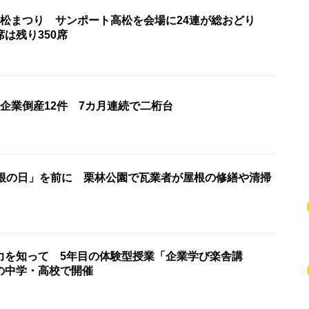
高松まつり サンポート高松を会場に24連が総おどり
席は残り350席
企業倒産12件 7カ月連続で二桁台
屋根の日」を前に 栗林公園で瓦業者が屋根の修繕や清掃
力を知って 5年目の体験型授業「企業学び楽舎講
の中学・高校で開催