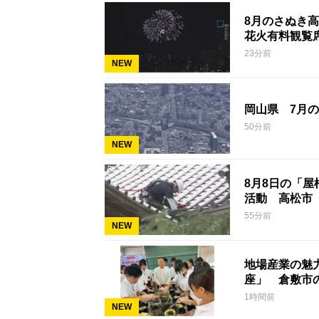
8月のさぬき
花火有料観覧
23分前
NEW
岡山県 7月の
50分前
NEW
8月8日の「
活動 高松市
55分前
NEW
地場産業の魅
座」 倉敷市
1時間前
NEW