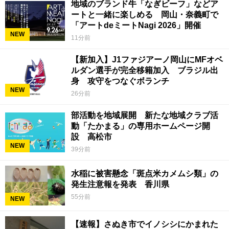
地域のブランド牛「なぎビーフ」などア
ートと一緒に楽しめる 岡山・奈義町で
「アートdeミートNagi 2026」開催
NEW
11分前
【新加入】J1ファジアーノ岡山にMFオベ
ルダン選手が完全移籍加入 ブラジル出
身 攻守をつなぐボランチ
NEW
26分前
部活動を地域展開 新たな地域クラブ活
動「たかまる」の専用ホームページ開
設 高松市
NEW
39分前
水稲に被害懸念「斑点米カメムシ類」の
発生注意報を発表 香川県
55分前
NEW
【速報】さぬき市でイノシシにかまれた