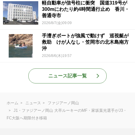
軽自動車が信号柱に衝突 国道319号が
300mにわたり約4時間通行止め 香川・
善通寺市
2026/8/7(金)09:09
手漕ぎボートが強風で動けず 巡視艇が
救助 けが人なし・笠岡市の北木島南方
沖
2026/8/6(木)19:57
ニュース記事一覧
ホーム
ニュース
ファジアーノ岡山
J1・ファジアーノ岡山 大卒ルーキーのMF・家坂葉光選手がJ3・
FC大阪へ期限付き移籍