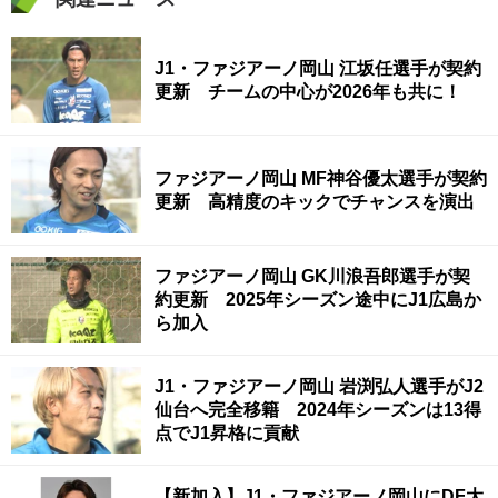
J1・ファジアーノ岡山 江坂任選手が契約
更新 チームの中心が2026年も共に！
ファジアーノ岡山 MF神谷優太選手が契約
更新 高精度のキックでチャンスを演出
ファジアーノ岡山 GK川浪吾郎選手が契
約更新 2025年シーズン途中にJ1広島か
ら加入
J1・ファジアーノ岡山 岩渕弘人選手がJ2
仙台へ完全移籍 2024年シーズンは13得
点でJ1昇格に貢献
【新加入】J1・ファジアーノ岡山にDF大