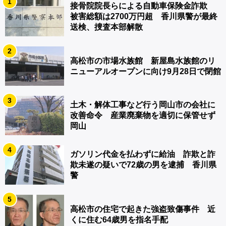
1
接骨院院長らによる自動車保険金詐欺
被害総額は2700万円超 香川県警が最終
送検、捜査本部解散
2
高松市の市場水族館 新屋島水族館のリ
ニューアルオープンに向け9月28日で閉館
3
土木・解体工事など行う岡山市の会社に
改善命令 産業廃棄物を適切に保管せず
岡山
4
ガソリン代金を払わずに給油 詐欺と詐
欺未遂の疑いで72歳の男を逮捕 香川県
警
5
高松市の住宅で起きた強盗致傷事件 近
くに住む64歳男を指名手配