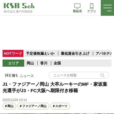
番組表
アプリ
株式会社 瀬戸内海放送
HOTワード
予定価格漏えいか
最低賃金引き上げ
アパホテル
エリア
岡山
香川
全国
ニュース
J1・ファジアーノ岡山 大卒ルーキーのMF・家坂葉
光選手がJ3・FC大阪へ期限付き移籍
2025/12/26 10:14
岡山
ファジアーノ岡山
スポーツ