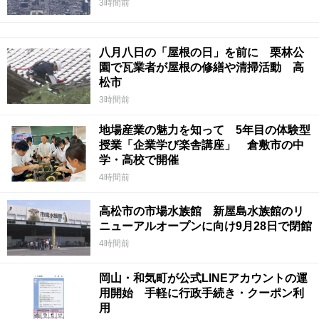
3時間前
八月八日の「屋根の日」を前に 栗林公
園で瓦業者が屋根の修繕や清掃活動 高
松市
3時間前
地場産業の魅力を知って 5年目の体験型
授業「企業学び楽舎講座」 倉敷市の中
学・高校で開催
4時間前
高松市の市場水族館 新屋島水族館のリ
ニューアルオープンに向け9月28日で閉館
4時間前
岡山・和気町が公式LINEアカウントの運
用開始 手軽に行政手続き・クーポン利
用