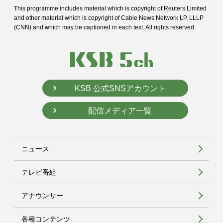
This programme includes material which is copyright of Reuters Limited
and
other material which is copyright of Cable News Network LP, LLLP
(CNN) and
which may be captioned in each text. All rights reserved.
KSB 公式SNSアカウント
配信メディア一覧
ニュース
テレビ番組
アナウンサー
各種コンテンツ