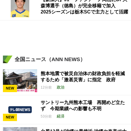
森博選手（徳島）が完全移籍で加入
2025シーズンは栃木SCで主力として活躍
全国ニュース（ANN NEWS）
熊本地震で被災自治体の財政負担を軽減
するため「激甚災害」に指定 政府
政治
12分前
NEW
サントリー九州熊本工場 再開めど立た
ず 今期業績への影響も不明
経済
53分前
NEW