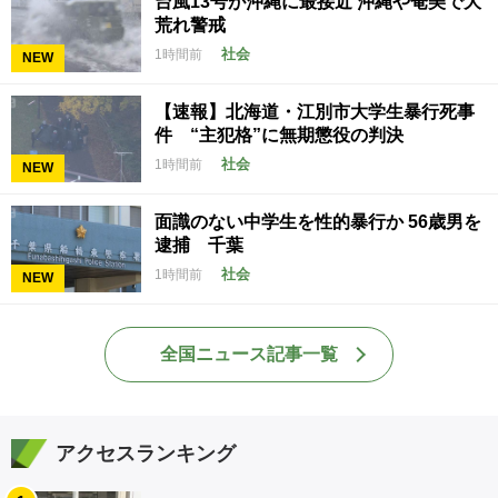
台風13号が沖縄に最接近 沖縄や奄美で大
荒れ警戒
社会
1時間前
NEW
【速報】北海道・江別市大学生暴行死事
件 “主犯格”に無期懲役の判決
社会
1時間前
NEW
面識のない中学生を性的暴行か 56歳男を
逮捕 千葉
社会
1時間前
NEW
全国ニュース記事一覧
アクセスランキング