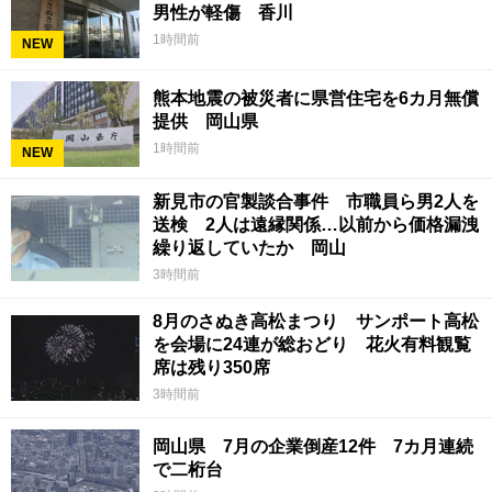
男性が軽傷 香川
1時間前
NEW
熊本地震の被災者に県営住宅を6カ月無償
提供 岡山県
1時間前
NEW
新見市の官製談合事件 市職員ら男2人を
送検 2人は遠縁関係…以前から価格漏洩
繰り返していたか 岡山
3時間前
8月のさぬき高松まつり サンポート高松
を会場に24連が総おどり 花火有料観覧
席は残り350席
3時間前
岡山県 7月の企業倒産12件 7カ月連続
で二桁台