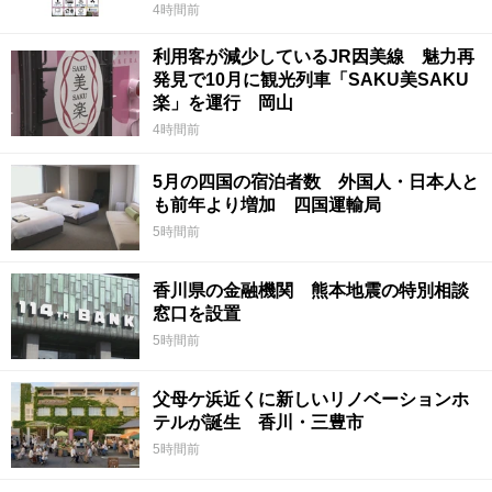
4時間前
利用客が減少しているJR因美線 魅力再
発見で10月に観光列車「SAKU美SAKU
楽」を運行 岡山
4時間前
5月の四国の宿泊者数 外国人・日本人と
も前年より増加 四国運輸局
5時間前
香川県の金融機関 熊本地震の特別相談
窓口を設置
5時間前
父母ケ浜近くに新しいリノベーションホ
テルが誕生 香川・三豊市
5時間前