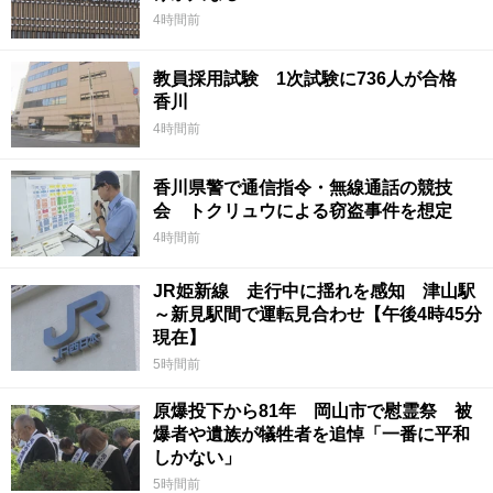
4時間前
教員採用試験 1次試験に736人が合格
香川
4時間前
香川県警で通信指令・無線通話の競技
会 トクリュウによる窃盗事件を想定
4時間前
JR姫新線 走行中に揺れを感知 津山駅
～新見駅間で運転見合わせ【午後4時45分
現在】
5時間前
原爆投下から81年 岡山市で慰霊祭 被
爆者や遺族が犠牲者を追悼「一番に平和
しかない」
5時間前