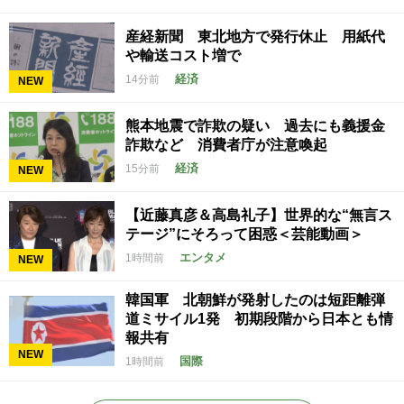
産経新聞 東北地方で発行休止 用紙代
や輸送コスト増で
経済
14分前
NEW
熊本地震で詐欺の疑い 過去にも義援金
詐欺など 消費者庁が注意喚起
経済
15分前
NEW
【近藤真彦＆高島礼子】世界的な“無言ス
テージ”にそろって困惑＜芸能動画＞
エンタメ
1時間前
NEW
韓国軍 北朝鮮が発射したのは短距離弾
道ミサイル1発 初期段階から日本とも情
報共有
NEW
国際
1時間前