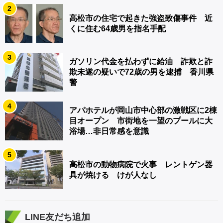
2
高松市の住宅で起きた強盗致傷事件 近
くに住む64歳男を指名手配
3
ガソリン代金を払わずに給油 詐欺と詐
欺未遂の疑いで72歳の男を逮捕 香川県
警
4
アパホテルが岡山市中心部の激戦区に2棟
目オープン 市街地を一望のプールに大
浴場…非日常感を意識
5
高松市の動物病院で火事 レントゲン器
具が焼ける けが人なし
LINE友だち追加