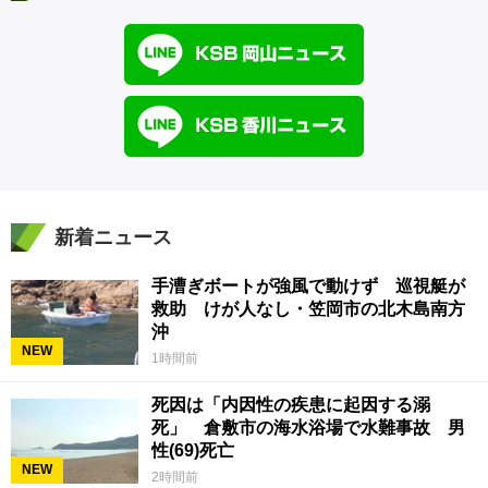
新着ニュース
手漕ぎボートが強風で動けず 巡視艇が
救助 けが人なし・笠岡市の北木島南方
沖
NEW
1時間前
死因は「内因性の疾患に起因する溺
死」 倉敷市の海水浴場で水難事故 男
性(69)死亡
NEW
2時間前