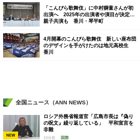
「こんぴら歌舞伎」に中村獅童さんが初
出演へ 2025年の出演者や演目が決定…
親子共演も 香川・琴平町
4月開幕のこんぴら歌舞伎 新しい座布団
のデザインを手がけたのは地元高校生
香川
全国ニュース（ANN NEWS）
ロシア外務省報道官「広島市長は『偽り
の呪文』繰り返している」 平和宣言を
非難
NEW
国際
10分前