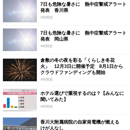
7日も危険な暑さに 熱中症警戒アラート
発表 香川県
4時間前
7日も危険な暑さに 熱中症警戒アラート
発表 岡山県
4時間前
倉敷の冬の夜を彩る「くらしき冬花
火」 12月3日に開催予定 8月1日から
クラウドファンディングも開始
4時間前
ホテル選びで重視するのは？【みんなに
聞いてみた】
4時間前
香川大附属病院の自家発電機が燃える
けが人なし