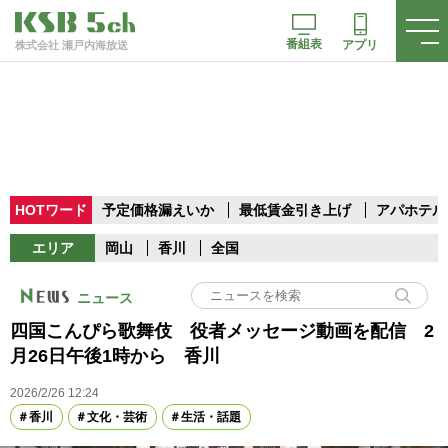
番組表
アプリ
株式会社 瀬戸内海放送
HOTワード
予定価格漏えいか
最低賃金引き上げ
アパホテル
エリア
岡山
香川
全国
ニュース
四国こんぴら歌舞伎 役者メッセージ動画を配信 2
月26日午後1時から 香川
2026/2/26 12:24
香川
文化・芸術
生活・話題