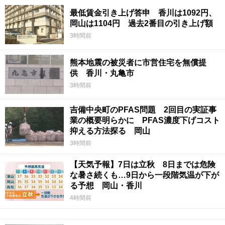
最低賃金引き上げ答申 香川は1092円、
岡山は1104円 過去2番目の引き上げ額
3時間前
熊本地震の被災者に市営住宅を無償提
供 香川・丸亀市
3時間前
吉備中央町のPFAS問題 2回目の実証事
業の概要明らかに PFAS濃度下げコスト
抑える方法探る 岡山
3時間前
【天気予報】7日は立秋 8日までは危険
な暑さ続くも…9日から一段階気温が下が
る予想 岡山・香川
4時間前