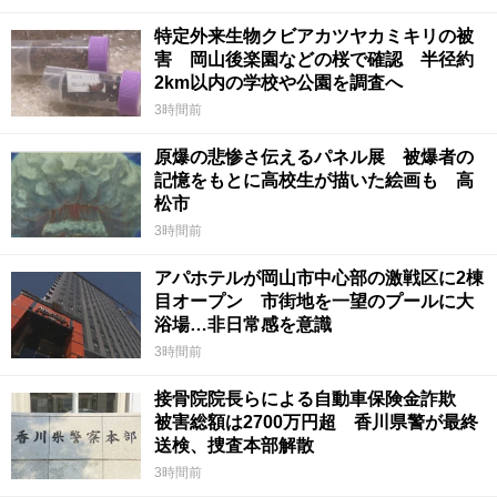
特定外来生物クビアカツヤカミキリの被
害 岡山後楽園などの桜で確認 半径約
2km以内の学校や公園を調査へ
3時間前
原爆の悲惨さ伝えるパネル展 被爆者の
記憶をもとに高校生が描いた絵画も 高
松市
3時間前
アパホテルが岡山市中心部の激戦区に2棟
目オープン 市街地を一望のプールに大
浴場…非日常感を意識
3時間前
接骨院院長らによる自動車保険金詐欺
被害総額は2700万円超 香川県警が最終
送検、捜査本部解散
3時間前