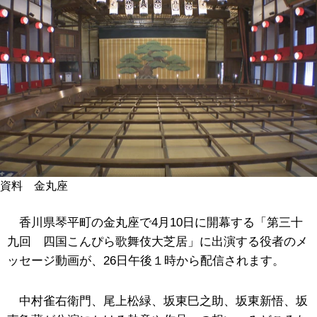
資料 金丸座
香川県琴平町の金丸座で4月10日に開幕する「第三十
九回 四国こんぴら歌舞伎大芝居」に出演する役者のメ
ッセージ動画が、26日午後１時から配信されます。
中村雀右衛門、尾上松緑、坂東巳之助、坂東新悟、坂