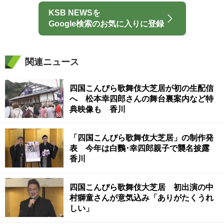
KSB NEWSを
Google検索のお気に入りに登録
関連ニュース
四国こんぴら歌舞伎大芝居が初の生配信
へ 松本幸四郎さんの舞台裏案内など特
典映像も 香川
「四国こんぴら歌舞伎大芝居」の制作発
表 今年は白鸚･幸四郎親子で襲名披露
香川
四国こんぴら歌舞伎大芝居 初出演の中
村獅童さんが意気込み「ありがたくうれ
しい」