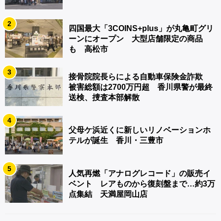
2
四国最大「3COINS+plus」が丸亀町グリ
ーンにオープン 大型店舗限定の商品
も 高松市
3
接骨院院長らによる自動車保険金詐欺
被害総額は2700万円超 香川県警が最終
送検、捜査本部解散
4
父母ケ浜近くに新しいリノベーションホ
テルが誕生 香川・三豊市
5
人気再燃「アナログレコード」の販売イ
ベント レアものから復刻盤まで…約3万
点集結 天満屋岡山店