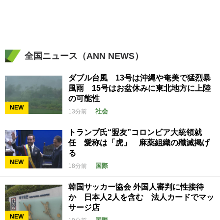
全国ニュース（ANN NEWS）
ダブル台風 13号は沖縄や奄美で猛烈暴
風雨 15号はお盆休みに東北地方に上陸
の可能性
NEW
社会
13分前
トランプ氏“盟友”コロンビア大統領就
任 愛称は「虎」 麻薬組織の殲滅掲げ
る
NEW
国際
18分前
韓国サッカー協会 外国人審判に性接待
か 日本人2人を含む 法人カードでマッ
サージ店
NEW