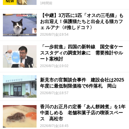
NEW
1時間前
【中継】3万匹に1匹「オスの三毛猫」も
お出迎え！保護猫たちと出会える猫カフ
ェ ルアナ〈#推しドコ？〉
2026/8/7(金)19:54
「一歩前進」四国の新幹線 国交省ケー
ススタディの調査対象に 需要推計やル
ート案検討
2026/8/7(金)19:02
新見市の官製談合事件 建設会社は2025
年度に最低制限価格で6件落札 岡山
2026/8/7(金)18:57
香川のお正月の定番「あん餅雑煮」を1年
中楽しめる 老舗和菓子店の喫茶スペー
ス 高松市
2026/8/7(金)18:45