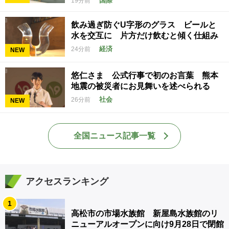
国際
19分前
飲み過ぎ防ぐU字形のグラス ビールと
水を交互に 片方だけ飲むと傾く仕組み
経済
24分前
NEW
悠仁さま 公式行事で初のお言葉 熊本
地震の被災者にお見舞いを述べられる
社会
26分前
NEW
全国ニュース記事一覧
アクセスランキング
1
高松市の市場水族館 新屋島水族館のリ
ニューアルオープンに向け9月28日で閉館