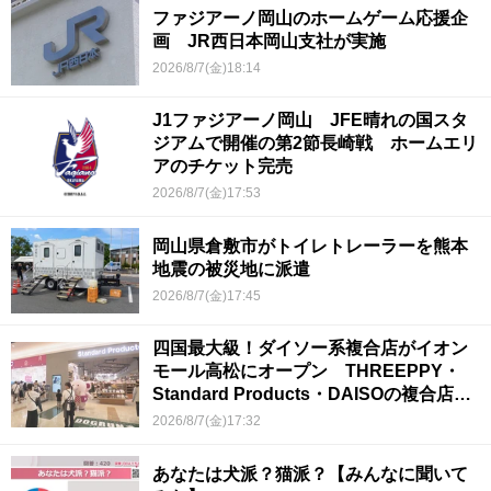
ファジアーノ岡山のホームゲーム応援企
画 JR西日本岡山支社が実施
2026/8/7(金)18:14
J1ファジアーノ岡山 JFE晴れの国スタ
ジアムで開催の第2節長崎戦 ホームエリ
アのチケット完売
2026/8/7(金)17:53
岡山県倉敷市がトイレトレーラーを熊本
地震の被災地に派遣
2026/8/7(金)17:45
四国最大級！ダイソー系複合店がイオン
モール高松にオープン THREEPPY・
Standard Products・DAISOの複合店は
香川県初
2026/8/7(金)17:32
あなたは犬派？猫派？【みんなに聞いて