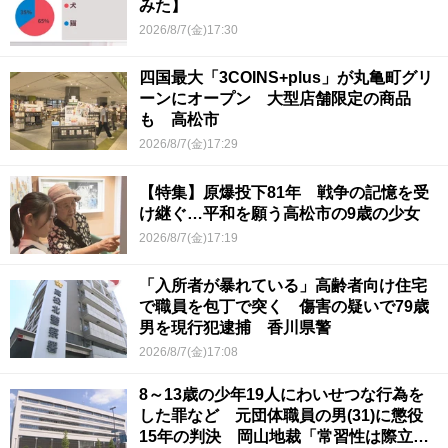
みた】
2026/8/7(金)17:30
四国最大「3COINS+plus」が丸亀町グリ
ーンにオープン 大型店舗限定の商品
も 高松市
2026/8/7(金)17:29
【特集】原爆投下81年 戦争の記憶を受
け継ぐ…平和を願う高松市の9歳の少女
2026/8/7(金)17:19
「入所者が暴れている」高齢者向け住宅
で職員を包丁で突く 傷害の疑いで79歳
男を現行犯逮捕 香川県警
2026/8/7(金)17:08
8～13歳の少年19人にわいせつな行為を
した罪など 元団体職員の男(31)に懲役
15年の判決 岡山地裁「常習性は際立っ