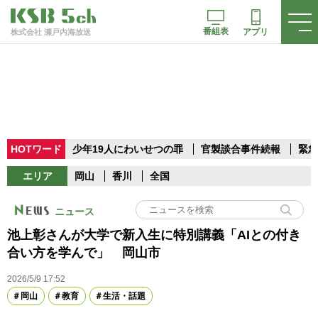
番組表
アプリ
株式会社 瀬戸内海放送
HOTワード
少年19人にわいせつの罪
官製談合事件続報
緊急
エリア
岡山
香川
全国
ニュース
池上彰さんが大学で新入生に特別講義「AIとの付き
合い方を学んで」 岡山市
2026/5/9 17:52
岡山
教育
生活・話題