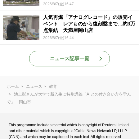
ていて被害結果も非常に重い」
2026/8/7(金)16:47
人気再燃「アナログレコード」の販売イ
ベント レアものから復刻盤まで…約3万
点集結 天満屋岡山店
2026/8/7(金)16:44
ニュース記事一覧
ホーム
ニュース
教育
池上彰さんが大学で新入生に特別講義「AIとの付き合い方を学ん
で」 岡山市
This programme includes material which is copyright of Reuters Limited
and
other material which is copyright of Cable News Network LP, LLLP
(CNN) and
which may be captioned in each text. All rights reserved.