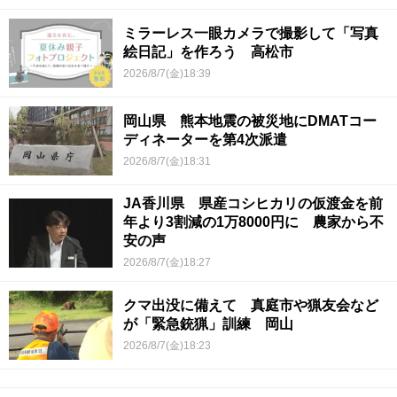
ミラーレス一眼カメラで撮影して「写真
絵日記」を作ろう 高松市
2026/8/7(金)18:39
岡山県 熊本地震の被災地にDMATコー
ディネーターを第4次派遣
2026/8/7(金)18:31
JA香川県 県産コシヒカリの仮渡金を前
年より3割減の1万8000円に 農家から不
安の声
2026/8/7(金)18:27
クマ出没に備えて 真庭市や猟友会など
が「緊急銃猟」訓練 岡山
2026/8/7(金)18:23