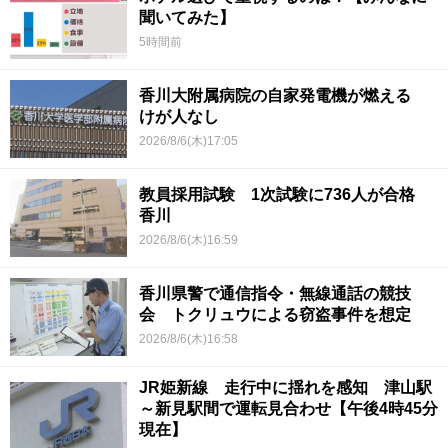
聞いてみた】
5時間前
香川大附属病院の自家発電機が燃える
けが人なし
2026/8/6(木)17:05
教員採用試験 1次試験に736人が合格
香川
2026/8/6(木)16:59
香川県警で通信指令・無線通話の競技
会 トクリュウによる窃盗事件を想定
2026/8/6(木)16:58
JR姫新線 走行中に揺れを感知 津山駅
～新見駅間で運転見合わせ【午後4時45分
現在】