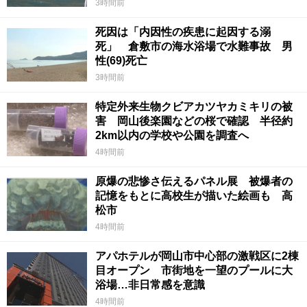
3時間前
死因は「内因性の疾患に起因する溺
死」 倉敷市の海水浴場で水難事故 男
性(69)死亡
3時間前
特定外来生物クビアカツヤカミキリの被
害 岡山後楽園などの桜で確認 半径約
2km以内の学校や公園を調査へ
4時間前
原爆の悲惨さ伝えるパネル展 被爆者の
記憶をもとに高校生が描いた絵画も 高
松市
4時間前
アパホテルが岡山市中心部の激戦区に2棟
目オープン 市街地を一望のプールに大
浴場…非日常感を意識
4時間前