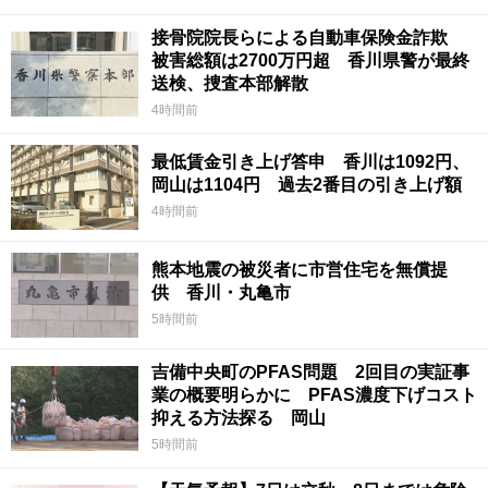
接骨院院長らによる自動車保険金詐欺
被害総額は2700万円超 香川県警が最終
送検、捜査本部解散
4時間前
最低賃金引き上げ答申 香川は1092円、
岡山は1104円 過去2番目の引き上げ額
4時間前
熊本地震の被災者に市営住宅を無償提
供 香川・丸亀市
5時間前
吉備中央町のPFAS問題 2回目の実証事
業の概要明らかに PFAS濃度下げコスト
抑える方法探る 岡山
5時間前