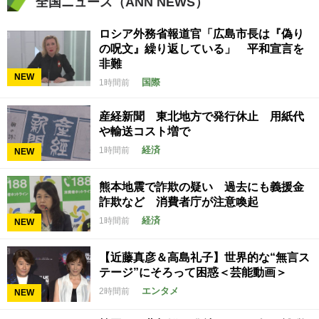
全国ニュース（ANN NEWS）
ロシア外務省報道官「広島市長は『偽り
の呪文』繰り返している」 平和宣言を
非難
NEW
国際
1時間前
産経新聞 東北地方で発行休止 用紙代
や輸送コスト増で
経済
1時間前
NEW
熊本地震で詐欺の疑い 過去にも義援金
詐欺など 消費者庁が注意喚起
経済
1時間前
NEW
【近藤真彦＆高島礼子】世界的な“無言ス
テージ”にそろって困惑＜芸能動画＞
エンタメ
2時間前
NEW