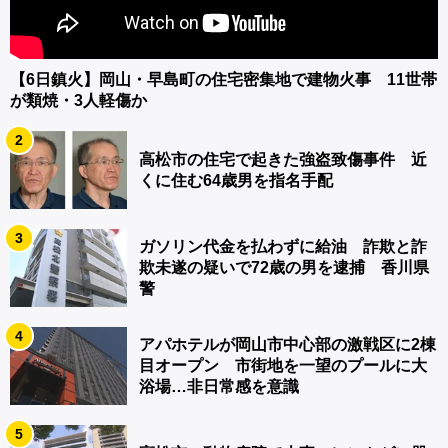
【6日鎮火】岡山・早島町の住宅密集地で建物火事 11世帯
が類焼・3人軽傷か
2
高松市の住宅で起きた強盗致傷事件 近
くに住む64歳男を指名手配
3
ガソリン代金を払わずに給油 詐欺と詐
欺未遂の疑いで72歳の男を逮捕 香川県
警
4
アパホテルが岡山市中心部の激戦区に2棟
目オープン 市街地を一望のプールに大
浴場…非日常感を意識
5