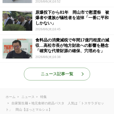
2026/8/6(木)16:52
原爆投下から81年 岡山市で慰霊祭 被
爆者や遺族が犠牲者を追悼「一番に平和
しかない」
2026/8/6(木)16:45
食料品の消費減税で年間17億円程度の減
収…高松市長が地方財政への影響を懸念
「確実な代替財源の確保、穴埋めを」
2026/8/6(木)16:38
ニュース記事一覧
ホーム
ニュース
特集
自家製生麺＋地元食材の絶品パスタ 人気は「トスサラダセッ
ト」 岡山【ほっとマルシェ】