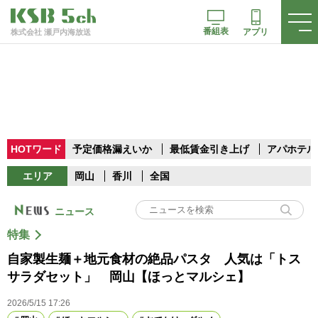
番組表
アプリ
株式会社 瀬戸内海放送
HOTワード
予定価格漏えいか
最低賃金引き上げ
アパホテル
エリア
岡山
香川
全国
ニュース
特集
自家製生麺＋地元食材の絶品パスタ 人気は「トス
サラダセット」 岡山【ほっとマルシェ】
2026/5/15 17:26