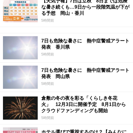
【天気予報】7日は立秋 8日までは危険
な暑さ続くも…9日から一段階気温が下が
る予想 岡山・香川
5時間前
7日も危険な暑さに 熱中症警戒アラート
発表 香川県
5時間前
7日も危険な暑さに 熱中症警戒アラート
発表 岡山県
5時間前
倉敷の冬の夜を彩る「くらしき冬花
火」 12月3日に開催予定 8月1日から
クラウドファンディングも開始
5時間前
ホテル選びで重視するのは？【みんなに