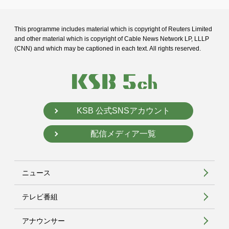
This programme includes material which is copyright of Reuters Limited
and
other material which is copyright of Cable News Network LP, LLLP
(CNN) and
which may be captioned in each text. All rights reserved.
KSB 公式SNSアカウント
配信メディア一覧
ニュース
テレビ番組
アナウンサー