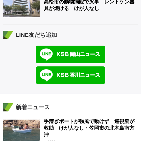
高松市の動物病院で火事 レントゲン器
具が焼ける けが人なし
LINE友だち追加
新着ニュース
手漕ぎボートが強風で動けず 巡視艇が
救助 けが人なし・笠岡市の北木島南方
沖