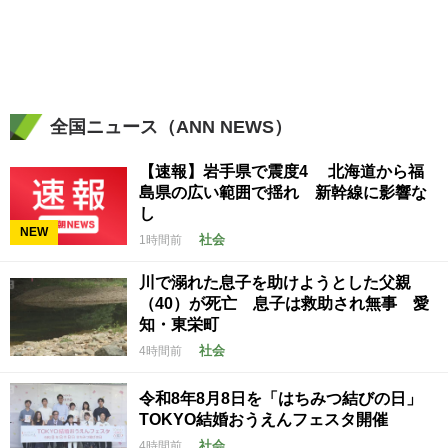
全国ニュース（ANN NEWS）
【速報】岩手県で震度4 北海道から福
島県の広い範囲で揺れ 新幹線に影響な
し
NEW
社会
1時間前
川で溺れた息子を助けようとした父親
（40）が死亡 息子は救助され無事 愛
知・東栄町
社会
4時間前
令和8年8月8日を「はちみつ結びの日」
TOKYO結婚おうえんフェスタ開催
社会
4時間前