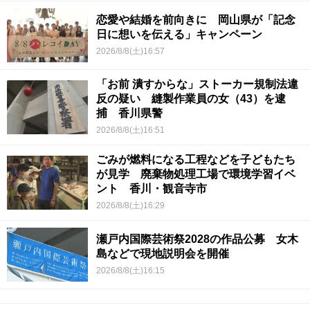
恋愛や結婚を前向きに 岡山県が「記念
日に想いを伝える」キャンペーン
2026/8/8(土)16:57
「お前 潰すからな」ストーカー規制法違
反の疑い 縫製作業員の女（43）を逮
捕 香川県警
2026/8/8(土)16:51
ごみが燃料になる工程などを子どもたち
が見学 廃棄物処理工場で環境学習イベ
ント 香川・観音寺市
2026/8/8(土)16:29
瀬戸内国際芸術祭2028の作品公募 女木
島などで現地説明会を開催
2026/8/8(土)16:15