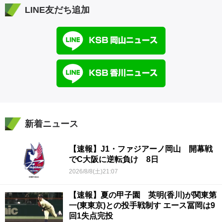
LINE友だち追加
新着ニュース
【速報】J1・ファジアーノ岡山 開幕戦
でC大阪に逆転負け 8日
2026/8/8(土)21:07
【速報】夏の甲子園 英明(香川)が関東第
一(東東京)との投手戦制す エース冨岡は9
回1失点完投