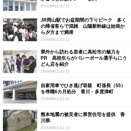
2026/8/8(土)12:15
JR岡山駅でお盆期間の下りピーク 多く
の帰省客らで混雑 山陽新幹線は始発か
ら夕方まで満席
2026/8/8(土)12:11
県外から訪れる若者に高松市の魅力を
PR 高校生らがバレーボール選手らにう
どん店を紹介
2026/8/8(土)12:10
自家用車でひき逃げ容疑 町係長（55）
を停職6カ月処分 香川・多度津町
2026/8/8(土)11:35
熊本地震の被災者に県営住宅を提供 香
川県
2026/8/8(土)11:12