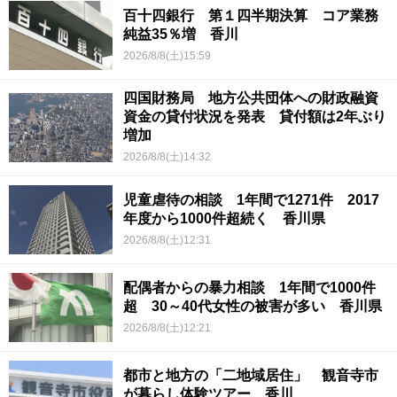
百十四銀行 第１四半期決算 コア業務
純益35％増 香川
2026/8/8(土)15:59
四国財務局 地方公共団体への財政融資
資金の貸付状況を発表 貸付額は2年ぶり
増加
2026/8/8(土)14:32
児童虐待の相談 1年間で1271件 2017
年度から1000件超続く 香川県
2026/8/8(土)12:31
配偶者からの暴力相談 1年間で1000件
超 30～40代女性の被害が多い 香川県
2026/8/8(土)12:21
都市と地方の「二地域居住」 観音寺市
が暮らし体験ツアー 香川