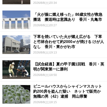
2026/8/8(土)20:34
「火が服に燃え移った」86歳女性が救急
搬送 搬送時は意識あり 香川・丸亀市
2026/8/8(土)20:27
下草を焼いていた火が燃え広がる 下草
と竹林合わせて約2000㎡が焼ける けが人
なし 香川・東かがわ市
2026/8/8(土)19:13
【試合経過】夏の甲子園1回戦 香川・英
明が関東第一に勝利
2026/8/8(土)18:50
ビニールハウスからシャインマスカット
約200房を盗んだ疑い ネットで販売か
無職の男（42）逮捕 岡山県警
2026/8/8(土)18:15