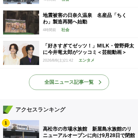
地震被害の日奈久温泉 名産品「ちく
わ」製造再開へ始動
社会
4時間前
「好きすぎてゼッツ！」M!LK・曽野舜太
に今井竜太郎がツッコミ＜芸能動画＞
エンタメ
2026/8/8(土)21:42
全国ニュース記事一覧
アクセスランキング
1
高松市の市場水族館 新屋島水族館のリ
ニューアルオープンに向け9月28日で閉館