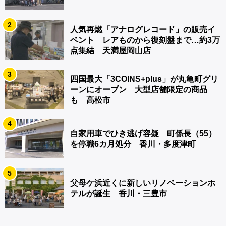
2
人気再燃「アナログレコード」の販売イ
ベント レアものから復刻盤まで…約3万
点集結 天満屋岡山店
3
四国最大「3COINS+plus」が丸亀町グリ
ーンにオープン 大型店舗限定の商品
も 高松市
4
自家用車でひき逃げ容疑 町係長（55）
を停職6カ月処分 香川・多度津町
5
父母ケ浜近くに新しいリノベーションホ
テルが誕生 香川・三豊市