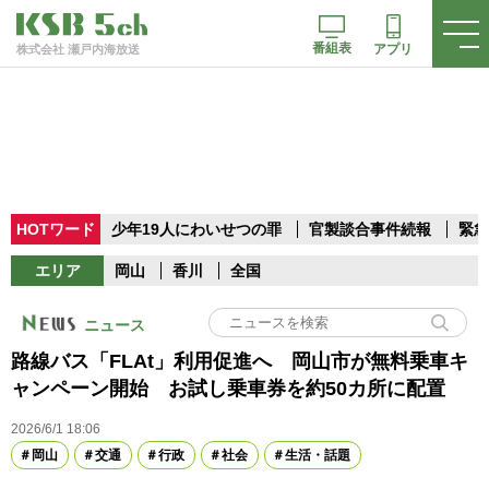
番組表
アプリ
株式会社 瀬戸内海放送
HOTワード
少年19人にわいせつの罪
官製談合事件続報
緊急
エリア
岡山
香川
全国
ニュース
路線バス「FLAt」利用促進へ 岡山市が無料乗車キ
ャンペーン開始 お試し乗車券を約50カ所に配置
2026/6/1 18:06
岡山
交通
行政
社会
生活・話題