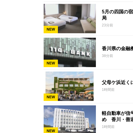
5月の四国の
局
23分前
NEW
香川県の金融
38分前
NEW
父母ケ浜近く
1時間前
NEW
軽自動車が信号
め 香川・善
1時間前
NEW