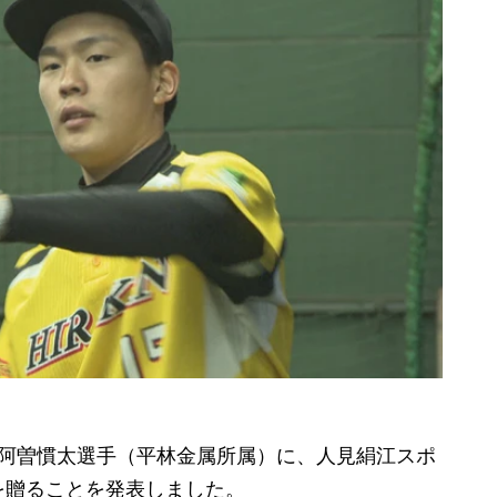
阿曽慣太選手（平林金属所属）に、人見絹江スポ
を贈ることを発表しました。