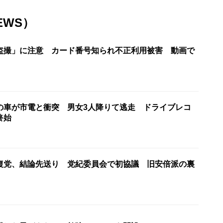
EWS）
盗撮」に注意 カード番号知られ不正利用被害 動画で
の車が市電と衝突 男女3人降りて逃走 ドライブレコ
終始
復党、結論先送り 党紀委員会で初協議 旧安倍派の裏