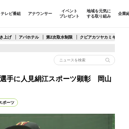
イベント
地域を元気に
テレビ番組
アナウンサー
企業
プレゼント
する取り組み
き上げ
アパホテル
第2次取水制限
クビアカツヤカミキリ
太選手に人見絹江スポーツ顕彰 岡山
スポーツ