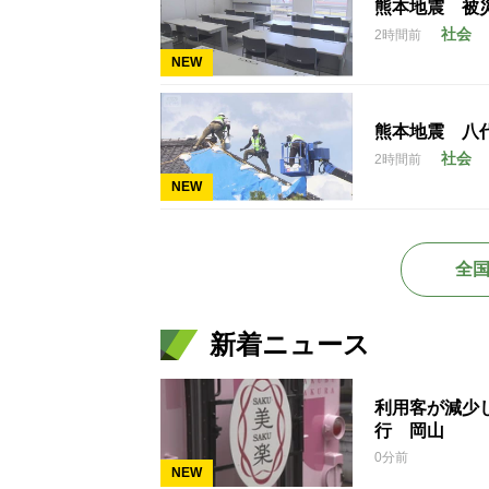
熊本地震 被
社会
2時間前
NEW
熊本地震 八
社会
2時間前
NEW
全
新着ニュース
利用客が減少
行 岡山
0分前
NEW