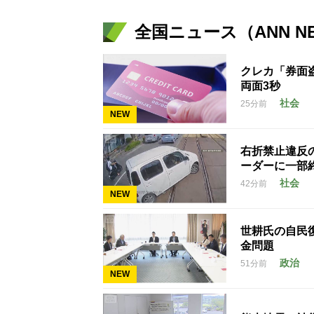
全国ニュース（ANN N
クレカ「券面
両面3秒
社会
25分前
NEW
右折禁止違反
ーダーに一部
社会
42分前
NEW
世耕氏の自民
金問題
政治
51分前
NEW