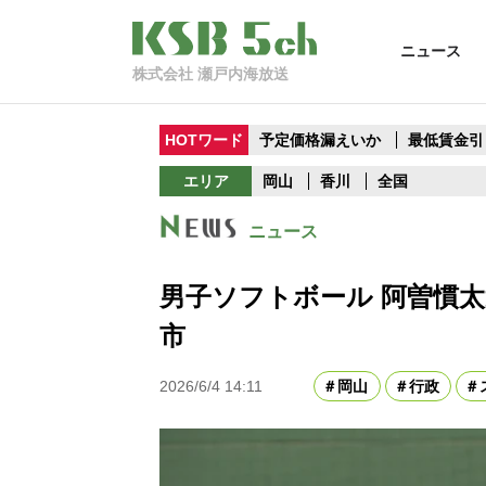
ニュース
株式会社 瀬戸内海放送
HOTワード
予定価格漏えいか
最低賃金引
エリア
岡山
香川
全国
ニュース
男子ソフトボール 阿曽慣
市
2026/6/4 14:11
岡山
行政