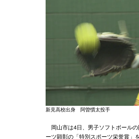
新見高校出身 阿曽慣太投手
岡山市は4日、男子ソフトボールの
ーツ顕彰の「特別スポーツ栄誉賞」