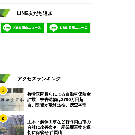
LINE友だち追加
アクセスランキング
1
接骨院院長らによる自動車保険金
詐欺 被害総額は2700万円超
香川県警が最終送検、捜査本部解
散
2
土木・解体工事など行う岡山市の
会社に改善命令 産業廃棄物を適
切に保管せず 岡山