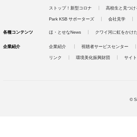
ストップ！新型コロナ
高校生と見つけ
Park KSB サポーターズ
会社見学
各種コンテンツ
ほ・とせなNews
クワイ河に虹をかけ
企業紹介
企業紹介
視聴者サービスセンター
リンク
環境美化振興財団
サイト
© S