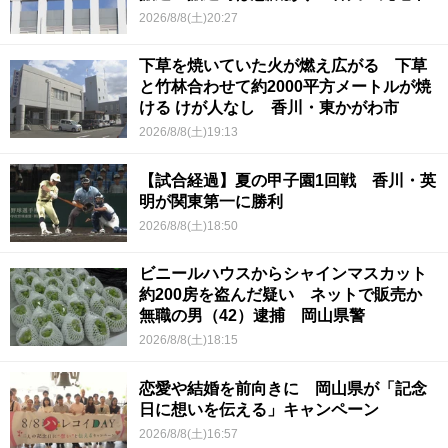
2026/8/8(土)20:27
下草を焼いていた火が燃え広がる 下草
と竹林合わせて約2000平方メートルが焼
ける けが人なし 香川・東かがわ市
2026/8/8(土)19:13
【試合経過】夏の甲子園1回戦 香川・英
明が関東第一に勝利
2026/8/8(土)18:50
ビニールハウスからシャインマスカット
約200房を盗んだ疑い ネットで販売か
無職の男（42）逮捕 岡山県警
2026/8/8(土)18:15
恋愛や結婚を前向きに 岡山県が「記念
日に想いを伝える」キャンペーン
2026/8/8(土)16:57