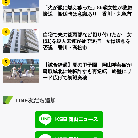
3
「火が服に燃え移った」86歳女性が救急
搬送 搬送時は意識あり 香川・丸亀市
4
自宅で夫の後頭部など切り付けたか…女
(51)を殺人未遂容疑で逮捕 女は殺意を
否認 香川・高松市
5
【試合経過】夏の甲子園 岡山学芸館が
鳥取城北に逆転許すも再逆転 終盤にリ
ード広げて初戦突破
LINE友だち追加