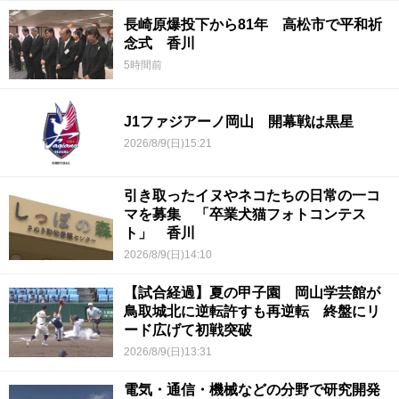
長崎原爆投下から81年 高松市で平和祈
念式 香川
5時間前
J1ファジアーノ岡山 開幕戦は黒星
2026/8/9(日)15:21
引き取ったイヌやネコたちの日常の一コ
マを募集 「卒業犬猫フォトコンテス
ト」 香川
2026/8/9(日)14:10
【試合経過】夏の甲子園 岡山学芸館が
鳥取城北に逆転許すも再逆転 終盤にリ
ード広げて初戦突破
2026/8/9(日)13:31
電気・通信・機械などの分野で研究開発