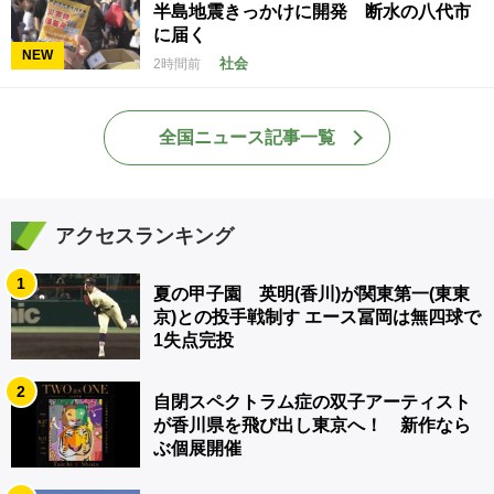
半島地震きっかけに開発 断水の八代市
に届く
NEW
社会
2時間前
全国ニュース記事一覧
アクセスランキング
1
夏の甲子園 英明(香川)が関東第一(東東
京)との投手戦制す エース冨岡は無四球で
1失点完投
2
自閉スペクトラム症の双子アーティスト
が香川県を飛び出し東京へ！ 新作なら
ぶ個展開催