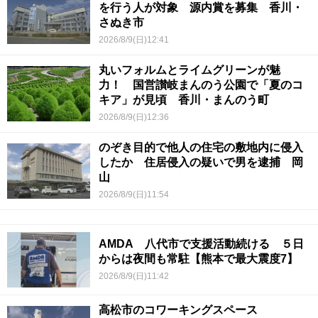
を行う人が対象 源内賞を募集 香川・
さぬき市
2026/8/9(日)12:41
丸いフォルムとライムグリーンが魅
力！ 国営讃岐まんのう公園で「夏のコ
キア」が見頃 香川・まんのう町
2026/8/9(日)12:36
のぞき目的で他人の住宅の敷地内に侵入
したか 住居侵入の疑いで男を逮捕 岡
山
2026/8/9(日)11:54
AMDA 八代市で支援活動続ける ５日
からは夜間も常駐【熊本で最大震度7】
2026/8/9(日)11:42
高松市のコワーキングスペース