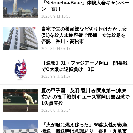
「Setouchi-i-Base」体験入会キャンペー
ン 香川
2026/8/9(日)10:38
自宅で夫の後頭部など切り付けたか…女
(51)を殺人未遂容疑で逮捕 女は殺意を
否認 香川・高松市
2026/8/9(日)07:17
【速報】J1・ファジアーノ岡山 開幕戦
でC大阪に逆転負け 8日
2026/8/8(土)21:07
夏の甲子園 英明(香川)が関東第一(東東
京)との投手戦制す エース冨岡は無四球で
1失点完投
2026/8/8(土)20:34
「火が服に燃え移った」86歳女性が救急
搬送 搬送時は意識あり 香川・丸亀市