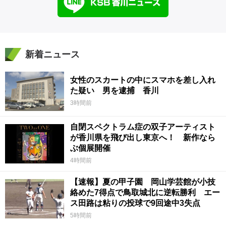
新着ニュース
女性のスカートの中にスマホを差し入れ
た疑い 男を逮捕 香川
3時間前
自閉スペクトラム症の双子アーティスト
が香川県を飛び出し東京へ！ 新作なら
ぶ個展開催
4時間前
【速報】夏の甲子園 岡山学芸館が小技
絡めた7得点で鳥取城北に逆転勝利 エー
ス田路は粘りの投球で9回途中3失点
5時間前