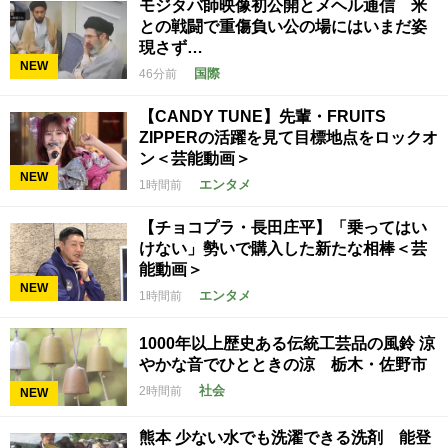
モジタバ師映像初公開とメヘル通信 米
との戦闘で重傷負い公の場にはいまだ姿
現さず…
NEW
国際
46分前
【CANDY TUNE】先輩・FRUITS
ZIPPERの活躍を見て目標地点をロックオ
ン＜芸能動画＞
NEW
エンタメ
1時間前
【チョコプラ・長田庄平】「乗ってはい
けない」勢いで購入した新たな相棒＜芸
能動画＞
NEW
エンタメ
1時間前
1000年以上歴史ある伝統工芸品の風鈴 涼
やかな音でひとときの涼 栃木・佐野市
社会
2時間前
NEW
熊本 少ない水でも洗濯できる洗剤 能登