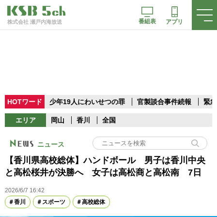
番組表
アプリ
株式会社 瀬戸内海放送
HOTワード
少年19人にわいせつの罪
官製談合事件続報
緊急
エリア
岡山
香川
全国
ニュース
【香川県高校総体】ハンドボール 男子は香川中央
と高松桜井が決勝へ 女子は高松商と高松南 7日
2026/6/7 16:42
香川
スポーツ
高校総体