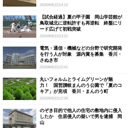
2026/8/9(日)14:10
【試合経過】夏の甲子園 岡山学芸館が
鳥取城北に逆転許すも再逆転 終盤にリ
ード広げて初戦突破
2026/8/9(日)13:31
電気・通信・機械などの分野で研究開発
を行う人が対象 源内賞を募集 香川・
さぬき市
2026/8/9(日)12:41
丸いフォルムとライムグリーンが魅
力！ 国営讃岐まんのう公園で「夏のコ
キア」が見頃 香川・まんのう町
2026/8/9(日)12:36
のぞき目的で他人の住宅の敷地内に侵入
したか 住居侵入の疑いで男を逮捕 岡
山