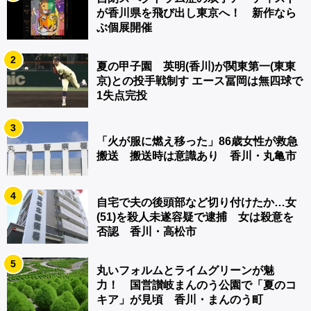
が香川県を飛び出し東京へ！ 新作なら
ぶ個展開催
2
夏の甲子園 英明(香川)が関東第一(東東
京)との投手戦制す エース冨岡は無四球で
1失点完投
3
「火が服に燃え移った」86歳女性が救急
搬送 搬送時は意識あり 香川・丸亀市
4
自宅で夫の後頭部など切り付けたか…女
(51)を殺人未遂容疑で逮捕 女は殺意を
否認 香川・高松市
5
丸いフォルムとライムグリーンが魅
力！ 国営讃岐まんのう公園で「夏のコ
キア」が見頃 香川・まんのう町