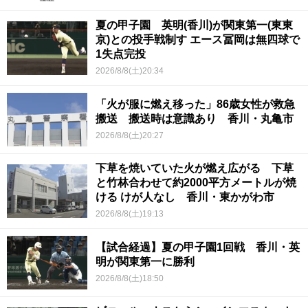
夏の甲子園 英明(香川)が関東第一(東東
京)との投手戦制す エース冨岡は無四球で
1失点完投
2026/8/8(土)20:34
「火が服に燃え移った」86歳女性が救急
搬送 搬送時は意識あり 香川・丸亀市
2026/8/8(土)20:27
下草を焼いていた火が燃え広がる 下草
と竹林合わせて約2000平方メートルが焼
ける けが人なし 香川・東かがわ市
2026/8/8(土)19:13
【試合経過】夏の甲子園1回戦 香川・英
明が関東第一に勝利
2026/8/8(土)18:50