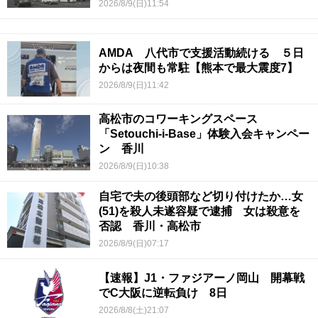
2026/8/9(日)11:54
AMDA 八代市で支援活動続ける ５日
からは夜間も常駐【熊本で最大震度7】
2026/8/9(日)11:42
高松市のコワーキングスペース
「Setouchi-i-Base」体験入会キャンペー
ン 香川
2026/8/9(日)10:38
自宅で夫の後頭部など切り付けたか…女
(51)を殺人未遂容疑で逮捕 女は殺意を
否認 香川・高松市
2026/8/9(日)07:17
【速報】J1・ファジアーノ岡山 開幕戦
でC大阪に逆転負け 8日
2026/8/8(土)21:07