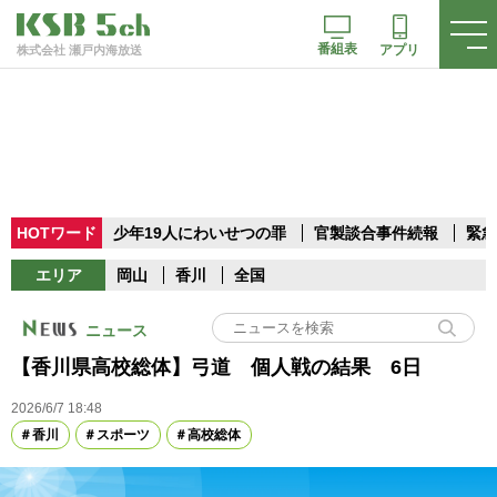
番組表
アプリ
株式会社 瀬戸内海放送
HOTワード
少年19人にわいせつの罪
官製談合事件続報
緊急
エリア
岡山
香川
全国
ニュース
【香川県高校総体】弓道 個人戦の結果 6日
2026/6/7 18:48
香川
スポーツ
高校総体