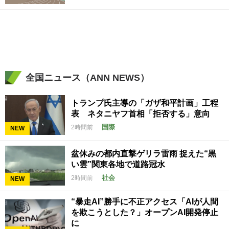
全国ニュース（ANN NEWS）
トランプ氏主導の「ガザ和平計画」工程
表 ネタニヤフ首相「拒否する」意向
国際
2時間前
NEW
盆休みの都内直撃ゲリラ雷雨 捉えた“黒
い雲”関東各地で道路冠水
社会
2時間前
NEW
“暴走AI”勝手に不正アクセス「AIが人間
を欺こうとした？」オープンAI開発停止
に