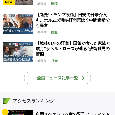
NEW
国際
2時間前
【迷走!トランプ政権】円安で日米介入
も…ホルムズ海峡打開策は？中間選挙で
も異変
国際
3時間前
【戦後81年の証言】国策が奪った家族と
歳月“サヘル・ローズが辿る”残留孤児の
苦悩
社会
3時間前
全国ニュース記事一覧
アクセスランキング
1
自閉スペクトラム症の双子アーティスト