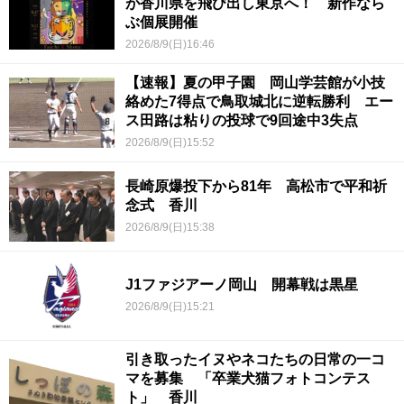
が香川県を飛び出し東京へ！ 新作なら
ぶ個展開催
2026/8/9(日)16:46
【速報】夏の甲子園 岡山学芸館が小技
絡めた7得点で鳥取城北に逆転勝利 エー
ス田路は粘りの投球で9回途中3失点
2026/8/9(日)15:52
長崎原爆投下から81年 高松市で平和祈
念式 香川
2026/8/9(日)15:38
J1ファジアーノ岡山 開幕戦は黒星
2026/8/9(日)15:21
引き取ったイヌやネコたちの日常の一コ
マを募集 「卒業犬猫フォトコンテス
ト」 香川