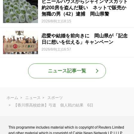
ビニールハウスからシャインマスカット
約200房を盗んだ疑い ネットで販売か
無職の男（42）逮捕 岡山県警
2026/8/8(土)18:15
恋愛や結婚を前向きに 岡山県が「記念
日に想いを伝える」キャンペーン
2026/8/8(土)16:57
ニュース記事一覧
ホーム
ニュース
スポーツ
【香川県高校総体】弓道 個人戦の結果 6日
This programme includes material which is copyright of Reuters Limited
and
other material which is copyright of Cable News Network LP, LLLP