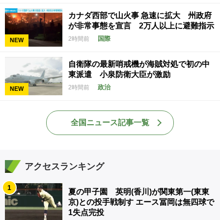
カナダ西部で山火事 急速に拡大 州政府
が非常事態を宣言 2万人以上に避難指示
国際
2時間前
NEW
自衛隊の最新哨戒機が海賊対処で初の中
東派遣 小泉防衛大臣が激励
政治
2時間前
NEW
全国ニュース記事一覧
アクセスランキング
1
夏の甲子園 英明(香川)が関東第一(東東
京)との投手戦制す エース冨岡は無四球で
1失点完投