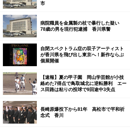
市
病院職員を金属製の杖で暴行した疑い
78歳の男を現行犯逮捕 香川県警
自閉スペクトラム症の双子アーティスト
が香川県を飛び出し東京へ！新作ならぶ
個展開催
【速報】夏の甲子園 岡山学芸館が小技
絡めた7得点で鳥取城北に逆転勝利 エー
ス田路は粘りの投球で9回途中3失点
長崎原爆投下から81年 高松市で平和祈
念式 香川