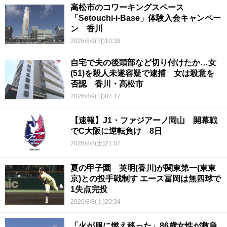
高松市のコワーキングスペース
「Setouchi-i-Base」体験入会キャンペー
ン 香川
2026/8/9(日)10:38
自宅で夫の後頭部など切り付けたか…女
(51)を殺人未遂容疑で逮捕 女は殺意を
否認 香川・高松市
2026/8/9(日)07:17
【速報】J1・ファジアーノ岡山 開幕戦
でC大阪に逆転負け 8日
2026/8/8(土)21:07
夏の甲子園 英明(香川)が関東第一(東東
京)との投手戦制す エース冨岡は無四球で
1失点完投
2026/8/8(土)20:34
「火が服に燃え移った」86歳女性が救急