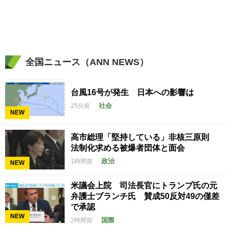
全国ニュース（ANN NEWS）
台風16号が発生 日本への影響は
社会
25分前
NEW
高市総理「堅持している」非核三原則
法制化求める被爆者団体と面会
政治
1時間前
NEW
米議会上院 司法長官にトランプ氏の元
弁護士ブランチ氏 賛成50反対49の僅差
で承認
NEW
国際
2時間前