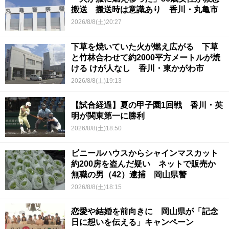
搬送 搬送時は意識あり 香川・丸亀市
2026/8/8(土)20:27
下草を焼いていた火が燃え広がる 下草
と竹林合わせて約2000平方メートルが焼
ける けが人なし 香川・東かがわ市
2026/8/8(土)19:13
【試合経過】夏の甲子園1回戦 香川・英
明が関東第一に勝利
2026/8/8(土)18:50
ビニールハウスからシャインマスカット
約200房を盗んだ疑い ネットで販売か
無職の男（42）逮捕 岡山県警
2026/8/8(土)18:15
恋愛や結婚を前向きに 岡山県が「記念
日に想いを伝える」キャンペーン