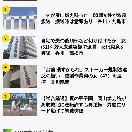
2
「火が服に燃え移った」86歳女性が救急
搬送 搬送時は意識あり 香川・丸亀市
3
自宅で夫の後頭部など切り付けたか…女
(51)を殺人未遂容疑で逮捕 女は殺意を
否認 香川・高松市
4
「お前 潰すからな」ストーカー規制法違
反の疑い 縫製作業員の女（43）を逮
捕 香川県警
5
【試合経過】夏の甲子園 岡山学芸館が
鳥取城北に逆転許すも再逆転 終盤にリ
ード広げて初戦突破