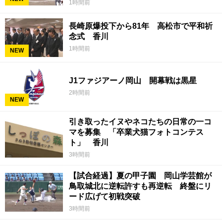
1時間前
長崎原爆投下から81年 高松市で平和祈
念式 香川
1時間前
NEW
J1ファジアーノ岡山 開幕戦は黒星
2時間前
NEW
引き取ったイヌやネコたちの日常の一コ
マを募集 「卒業犬猫フォトコンテス
ト」 香川
3時間前
【試合経過】夏の甲子園 岡山学芸館が
鳥取城北に逆転許すも再逆転 終盤にリ
ード広げて初戦突破
3時間前