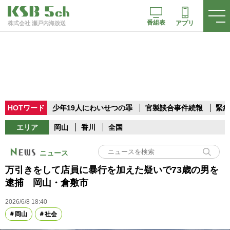
番組表
アプリ
株式会社 瀬戸内海放送
HOTワード
少年19人にわいせつの罪
官製談合事件続報
緊急
エリア
岡山
香川
全国
ニュース
万引きをして店員に暴行を加えた疑いで73歳の男を
逮捕 岡山・倉敷市
2026/6/8 18:40
岡山
社会