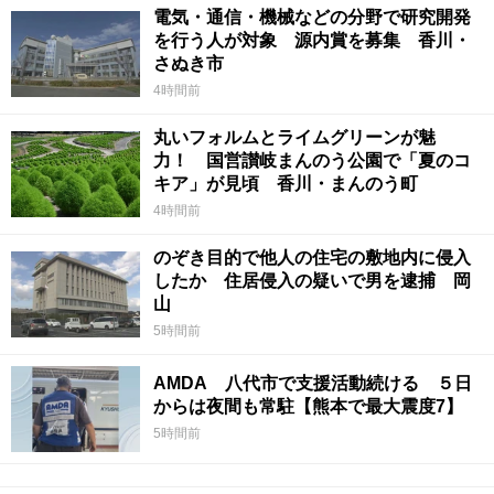
電気・通信・機械などの分野で研究開発
を行う人が対象 源内賞を募集 香川・
さぬき市
4時間前
丸いフォルムとライムグリーンが魅
力！ 国営讃岐まんのう公園で「夏のコ
キア」が見頃 香川・まんのう町
4時間前
のぞき目的で他人の住宅の敷地内に侵入
したか 住居侵入の疑いで男を逮捕 岡
山
5時間前
AMDA 八代市で支援活動続ける ５日
からは夜間も常駐【熊本で最大震度7】
5時間前