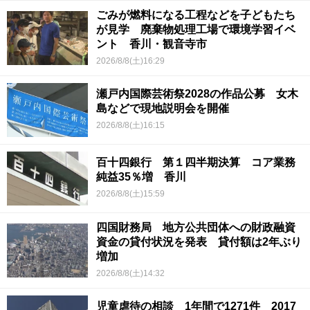
ごみが燃料になる工程などを子どもたち
が見学 廃棄物処理工場で環境学習イベ
ント 香川・観音寺市
2026/8/8(土)16:29
瀬戸内国際芸術祭2028の作品公募 女木
島などで現地説明会を開催
2026/8/8(土)16:15
百十四銀行 第１四半期決算 コア業務
純益35％増 香川
2026/8/8(土)15:59
四国財務局 地方公共団体への財政融資
資金の貸付状況を発表 貸付額は2年ぶり
増加
2026/8/8(土)14:32
児童虐待の相談 1年間で1271件 2017