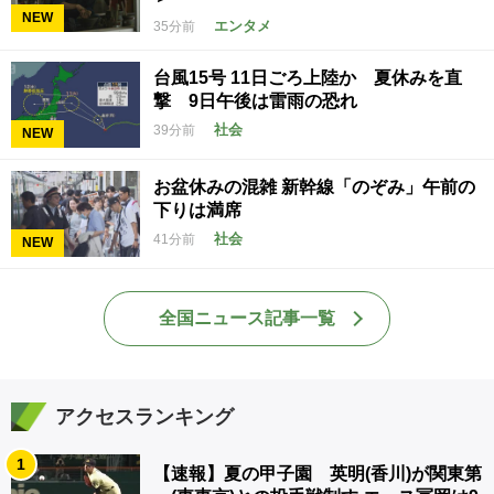
NEW
エンタメ
35分前
台風15号 11日ごろ上陸か 夏休みを直
撃 9日午後は雷雨の恐れ
社会
39分前
NEW
お盆休みの混雑 新幹線「のぞみ」午前の
下りは満席
社会
41分前
NEW
全国ニュース記事一覧
アクセスランキング
1
【速報】夏の甲子園 英明(香川)が関東第