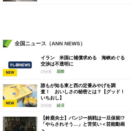
全国ニュース（ANN NEWS）
イラン 米国に補償求める 海峡めぐる
交渉は不透明に
国際
15分前
NEW
誰もが知る東と西の定番みやげを調
査！ おいしさの秘密とは？【グッド！
いちおし】
NEW
経済
22分前
【鈴鹿央士】バンジー挑戦は一旦保留!?
「やらされそう…」と苦笑い＜芸能動画
＞