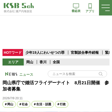
番組表
アプリ
株式会社 瀬戸内海放送
HOTワード
少年19人にわいせつの罪
官製談合事件続報
緊急
エリア
岡山
香川
全国
ニュース
岡山県庁で婚活フライデーナイト 8月21日開催 参
加者募集
2026/7/9 20:11
岡山
社会
生活・話題
行政