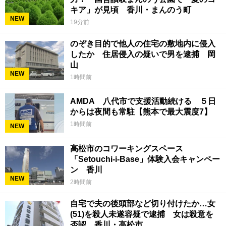
キア」が見頃 香川・まんのう町
NEW
19分前
のぞき目的で他人の住宅の敷地内に侵入
したか 住居侵入の疑いで男を逮捕 岡
山
NEW
1時間前
AMDA 八代市で支援活動続ける ５日
からは夜間も常駐【熊本で最大震度7】
1時間前
NEW
高松市のコワーキングスペース
「Setouchi-i-Base」体験入会キャンペー
ン 香川
NEW
2時間前
自宅で夫の後頭部など切り付けたか…女
(51)を殺人未遂容疑で逮捕 女は殺意を
否認 香川・高松市