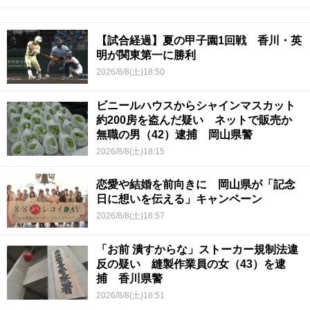
【試合経過】夏の甲子園1回戦 香川・英
明が関東第一に勝利
2026/8/8(土)18:50
ビニールハウスからシャインマスカット
約200房を盗んだ疑い ネットで販売か
無職の男（42）逮捕 岡山県警
2026/8/8(土)18:15
恋愛や結婚を前向きに 岡山県が「記念
日に想いを伝える」キャンペーン
2026/8/8(土)16:57
「お前 潰すからな」ストーカー規制法違
反の疑い 縫製作業員の女（43）を逮
捕 香川県警
2026/8/8(土)16:51