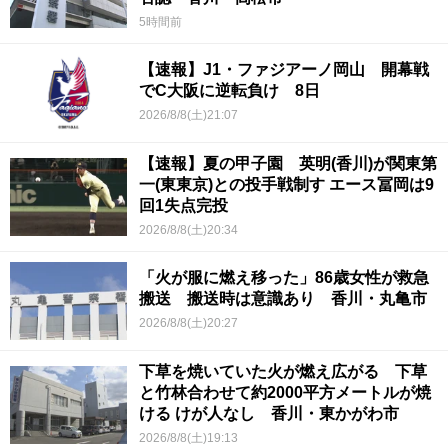
5時間前
【速報】J1・ファジアーノ岡山 開幕戦
でC大阪に逆転負け 8日
2026/8/8(土)21:07
【速報】夏の甲子園 英明(香川)が関東第
一(東東京)との投手戦制す エース冨岡は9
回1失点完投
2026/8/8(土)20:34
「火が服に燃え移った」86歳女性が救急
搬送 搬送時は意識あり 香川・丸亀市
2026/8/8(土)20:27
下草を焼いていた火が燃え広がる 下草
と竹林合わせて約2000平方メートルが焼
ける けが人なし 香川・東かがわ市
2026/8/8(土)19:13