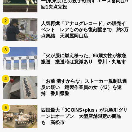
一(東東京)との投手戦制す エース冨岡は9
回1失点完投
2
人気再燃「アナログレコード」の販売イ
ベント レアものから復刻盤まで…約3万
点集結 天満屋岡山店
3
「火が服に燃え移った」86歳女性が救急
搬送 搬送時は意識あり 香川・丸亀市
4
「お前 潰すからな」ストーカー規制法違
反の疑い 縫製作業員の女（43）を逮
捕 香川県警
5
四国最大「3COINS+plus」が丸亀町グリ
ーンにオープン 大型店舗限定の商品
も 高松市