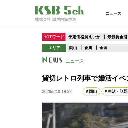
ニュース
株式会社 瀬戸内海放送
HOTワード
予定価格漏えいか
最低賃金引
エリア
岡山
香川
全国
ニュース
貸切レトロ列車で婚活イベ
2026/5/19 19:22
岡山
生活・話題