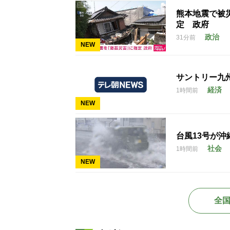
熊本地震で被
定 政府
政治
31分前
NEW
サントリー九
経済
1時間前
NEW
台風13号が沖
社会
1時間前
NEW
全