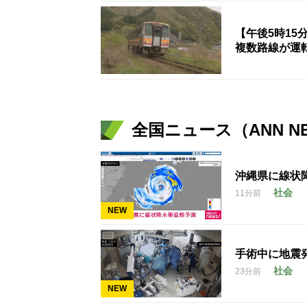
【午後5時1
複数路線が運
全国ニュース（ANN N
沖縄県に線状
社会
11分前
NEW
手術中に地震
社会
23分前
NEW