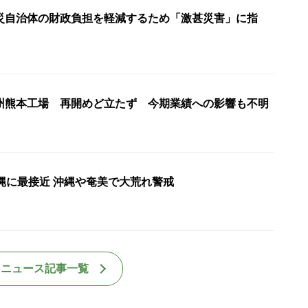
災自治体の財政負担を軽減するため「激甚災害」に指
州熊本工場 再開めど立たず 今期業績への影響も不明
縄に最接近 沖縄や奄美で大荒れ警戒
国ニュース記事一覧