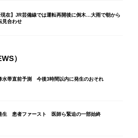
5分現在】JR芸備線では運転再開後に倒木…大雨で朝から
転見合わせ
EWS）
降水帯直前予測 今後3時間以内に発生のおそれ
発生 患者ファースト 医師ら緊迫の一部始終