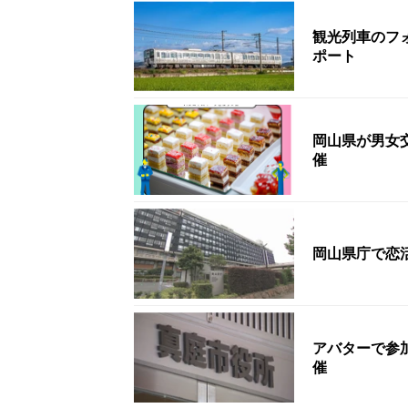
観光列車のフ
ポート
岡山県が男女
催
岡山県庁で恋
アバターで参
催