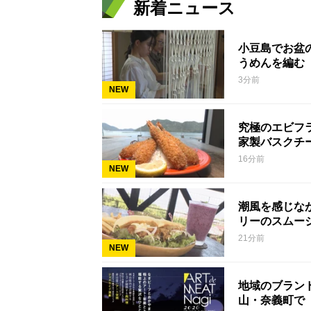
新着ニュース
小豆島でお盆
うめんを編む
3分前
NEW
究極のエビフ
家製バスクチ
16分前
NEW
潮風を感じな
リーのスムー
21分前
NEW
地域のブラン
山・奈義町で「ア