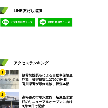
LINE友だち追加
アクセスランキング
1
接骨院院長らによる自動車保険金
詐欺 被害総額は2700万円超
香川県警が最終送検、捜査本部解
散
2
高松市の市場水族館 新屋島水族
館のリニューアルオープンに向け
9月28日で閉館