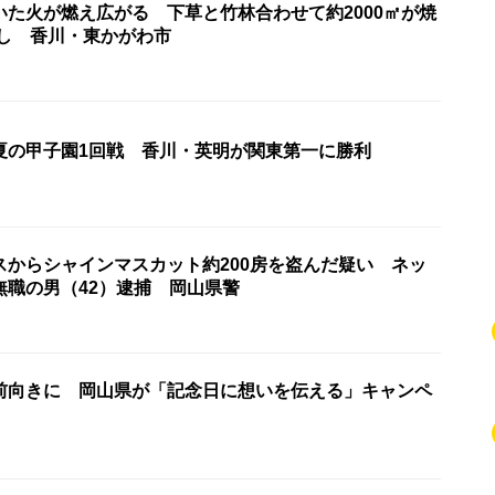
いた火が燃え広がる 下草と竹林合わせて約2000㎡が焼
なし 香川・東かがわ市
夏の甲子園1回戦 香川・英明が関東第一に勝利
スからシャインマスカット約200房を盗んだ疑い ネッ
無職の男（42）逮捕 岡山県警
前向きに 岡山県が「記念日に想いを伝える」キャンペ