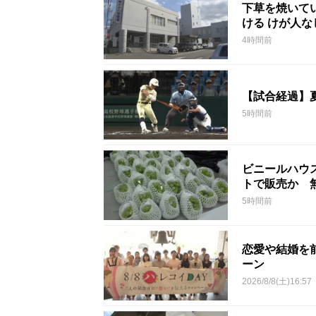
下草を焼いて
ける けが人
4時間前
【試合経過】
5時間前
ビニールハウ
トで販売か 
5時間前
恋愛や結婚を
ーン
2026/8/8(土)16:57