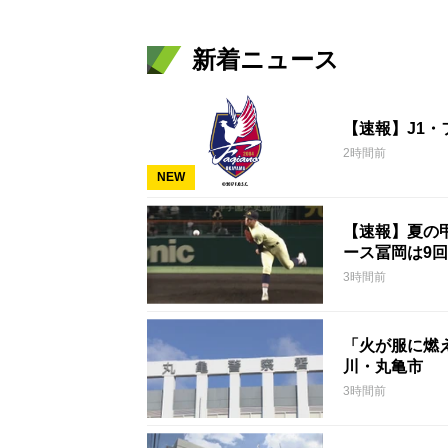
新着ニュース
【速報】J1
2時間前
NEW
【速報】夏の甲
ース冨岡は9回
3時間前
「火が服に燃
川・丸亀市
3時間前