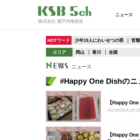
ニュース
株式会社 瀬戸内海放送
HOTワード
少年19人にわいせつの罪
官
エリア
岡山
香川
全国
ニュース
#Happy One Dis
【Happy O
2023/8/29(火)18:1
【Happy 