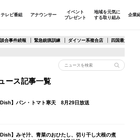
イベント
地域を元気に
テレビ番組
アナウンサー
企業
プレゼント
する取り組み
製談合事件続報
緊急銃猟訓練
ダイソー系複合店
四国最大スリ
hのニュース記事一覧
ne Dish】パン・トマト寒天 8月29日放送
5
One Dish】みそ汁、青菜のおひたし、切り干し大根の煮