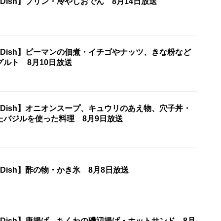
ne Dish】プリン・冷やしおでん 8月14日放送
5
One Dish】ピーマンの佃煮・イチゴやナッツ、きな粉など
ルト 8月10日放送
5
One Dish】オニオンスープ、キュウリのあえ物、穴子丼・
たバジルを使った料理 8月9日放送
ne Dish】酢の物・かき氷 8月8日放送
One Dish】唐揚げ、ちくわの磯辺揚げ・ホットサンド 8月