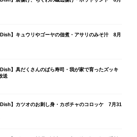
One Dish】キュウリやゴーヤの佃煮・アサリのみそ汁 8月
One Dish】具だくさんのばら寿司・我が家で育ったズッキ
放送
ne Dish】カツオのお刺し身・カボチャのコロッケ 7月31
5