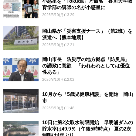
小惑星を「Tokuda」と命名 香川大学教
育学部の講師の名が小惑星に
2026/8/10(月)13:29
岡山県が「災害支援ナース」（第2班）を
派遣へ【熊本地震】
2026/8/10(月)12:21
岡山市長 防災庁の地方拠点「防災局」
の誘致に意欲 「われわれとしては優位
性ある」
2026/8/10(月)12:02
10月から「5歳児健康相談」を開始 岡山
市
2026/8/10(月)11:48
10日に第2次取水制限開始 早明浦ダムの
貯水率は49.9％（午後5時時点） 夏の2次
制限は4年ぶり