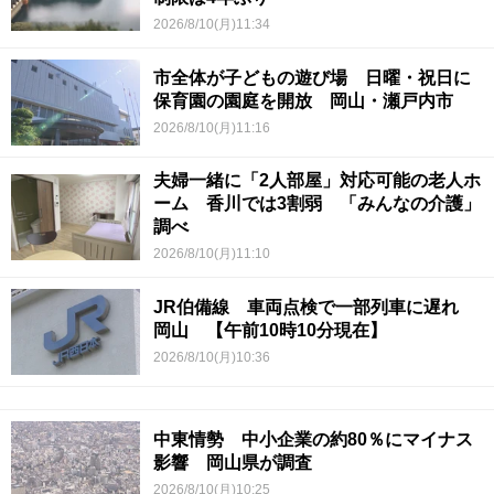
2026/8/10(月)11:34
市全体が子どもの遊び場 日曜・祝日に
保育園の園庭を開放 岡山・瀬戸内市
2026/8/10(月)11:16
夫婦一緒に「2人部屋」対応可能の老人ホ
ーム 香川では3割弱 「みんなの介護」
調べ
2026/8/10(月)11:10
JR伯備線 車両点検で一部列車に遅れ
岡山 【午前10時10分現在】
2026/8/10(月)10:36
中東情勢 中小企業の約80％にマイナス
影響 岡山県が調査
2026/8/10(月)10:25