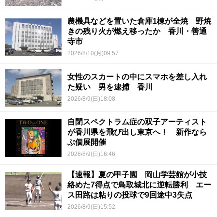
農機具などを置いた倉庫1棟が全焼 野焼
きの残り火が燃え移ったか 香川・善通
寺市
2026/8/10(月)09:57
女性のスカートの中にスマホを差し入れ
た疑い 男を逮捕 香川
2026/8/9(日)18:08
自閉スペクトラム症の双子アーティスト
が香川県を飛び出し東京へ！ 新作なら
ぶ個展開催
2026/8/9(日)16:46
【速報】夏の甲子園 岡山学芸館が小技
絡めた7得点で鳥取城北に逆転勝利 エー
ス田路は粘りの投球で9回途中3失点
2026/8/9(日)15:52