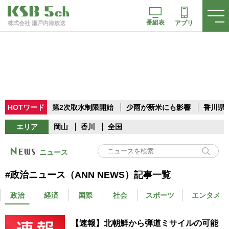
番組表
アプリ
株式会社 瀬戸内海放送
HOTワード
第2次取水制限開始
少雨が新米にも影響
香川県
エリア
岡山
香川
全国
ニュース
#政治ニュース（ANN NEWS）記事一覧
政治
経済
国際
社会
スポーツ
エンタメ
【速報】北朝鮮から弾道ミサイルの可能