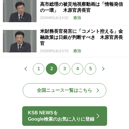
高市総理の被災地視察動画は「情報発信
の一環」 木原官房長官
政治
2026/8/5(水)14:02
米財務長官発言に「コメント控える」金
融政策は日銀が判断すべき 木原官房長
官
政治
2026/8/5(水)13:53
1
2
3
4
5
全国ニュース一覧はこちら
KSB NEWSを
Google検索のお気に入りに登録