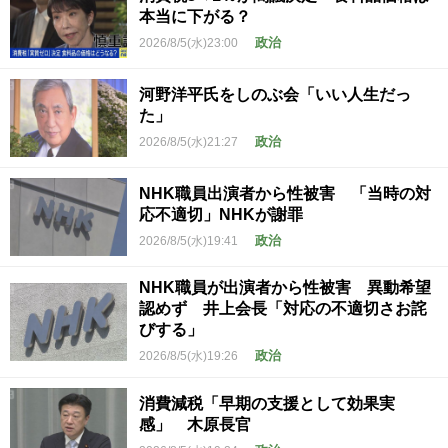
本当に下がる？
政治
2026/8/5(水)23:00
河野洋平氏をしのぶ会「いい人生だっ
た」
政治
2026/8/5(水)21:27
NHK職員出演者から性被害 「当時の対
応不適切」NHKが謝罪
政治
2026/8/5(水)19:41
NHK職員が出演者から性被害 異動希望
認めず 井上会長「対応の不適切さお詫
びする」
政治
2026/8/5(水)19:26
消費減税「早期の支援として効果実
感」 木原長官