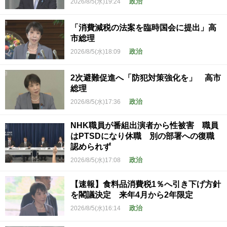
政治
2026/8/5(水)19:24
「消費減税の法案を臨時国会に提出」高
市総理
政治
2026/8/5(水)18:09
2次避難促進へ「防犯対策強化を」 高市
総理
政治
2026/8/5(水)17:36
NHK職員が番組出演者から性被害 職員
はPTSDになり休職 別の部署への復職
認められず
政治
2026/8/5(水)17:08
【速報】食料品消費税1％へ引き下げ方針
を閣議決定 来年4月から2年限定
政治
2026/8/5(水)16:14