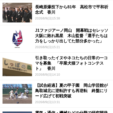
長崎原爆投下から81年 高松市で平和祈
念式 香川
2026/8/9(日)15:38
J1ファジアーノ岡山 開幕戦はセレッソ
大阪に敗れ黒星 木山監督「選手たちは
力をしっかり出してた部分多かった」
2026/8/9(日)15:21
引き取ったイヌやネコたちの日常の一コ
マを募集 「卒業犬猫フォトコンテス
ト」 香川
2026/8/9(日)14:10
【試合経過】夏の甲子園 岡山学芸館が
鳥取城北に逆転許すも再逆転 終盤にリ
ード広げて初戦突破
2026/8/9(日)13:31
電気・通信・機械などの分野で研究開発