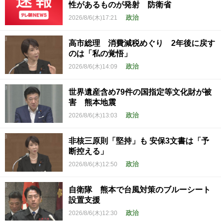
性があるものが発射 防衛省
政治
2026/8/6(木)17:21
高市総理 消費減税めぐり 2年後に戻す
のは「私の覚悟」
政治
2026/8/6(木)14:09
世界遺産含め79件の国指定等文化財が被
害 熊本地震
政治
2026/8/6(木)13:03
非核三原則「堅持」も 安保3文書は「予
断控える」
政治
2026/8/6(木)12:50
自衛隊 熊本で台風対策のブルーシート
設置支援
政治
2026/8/6(木)12:30