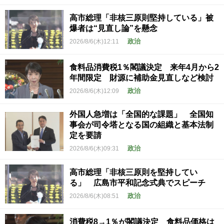
高市総理「非核三原則堅持している」被
爆者は“見直し論”を懸念
政治
2026/8/6(木)12:11
食料品消費税1％閣議決定 来年4月から2
年間限定 財源に補助金見直しなど検討
政治
2026/8/6(木)12:09
外国人急増は「全国的な課題」 全国知
事会が司令塔となる国の組織と基本法制
定を要請
政治
2026/8/6(木)09:31
高市総理「非核三原則を堅持してい
る」 広島市平和記念式典でスピーチ
政治
2026/8/6(木)08:51
消費税8→1％が閣議決定 食料品価格は