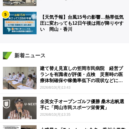
5
【天気予報】台風15号の影響…熱帯低気
圧に変わっても12日午後は雨が降りやす
い 岡山・香川
新着ニュース
建て替え見直しの笠岡市民病院 経営プ
ランを有識者が評価・点検 災害時の医
療体制確保や稼働率低下の現状などに意
見 岡山
2026/8/10(月)13:43
全英女子オープンゴルフ優勝 桑木志帆選
手に「岡山市民スポーツ栄誉賞」
2026/8/10(月)13:35