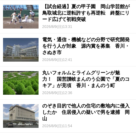
【試合経過】夏の甲子園 岡山学芸館が
鳥取城北に逆転許すも再逆転 終盤にリ
ード広げて初戦突破
2026/8/9(日)13:31
電気・通信・機械などの分野で研究開発
を行う人が対象 源内賞を募集 香川・
さぬき市
2026/8/9(日)12:41
丸いフォルムとライムグリーンが魅
力！ 国営讃岐まんのう公園で「夏のコ
キア」が見頃 香川・まんのう町
2026/8/9(日)12:36
のぞき目的で他人の住宅の敷地内に侵入
したか 住居侵入の疑いで男を逮捕 岡
山
2026/8/9(日)11:54