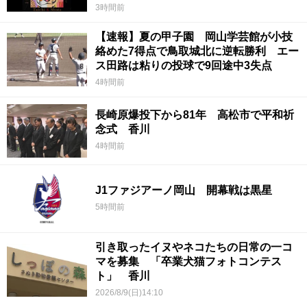
3時間前
【速報】夏の甲子園 岡山学芸館が小技
絡めた7得点で鳥取城北に逆転勝利 エー
ス田路は粘りの投球で9回途中3失点
4時間前
長崎原爆投下から81年 高松市で平和祈
念式 香川
4時間前
J1ファジアーノ岡山 開幕戦は黒星
5時間前
引き取ったイヌやネコたちの日常の一コ
マを募集 「卒業犬猫フォトコンテス
ト」 香川
2026/8/9(日)14:10