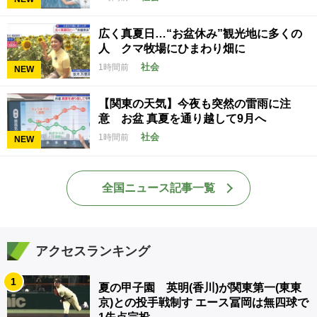
広く真夏日…“お盆休み”観光地に多くの
人 クマ牧場にひまわり畑に
社会
1時間前
NEW
【関東の天気】今夜も突然の雷雨に注
意 お盆 真夏を通り越して9月へ
社会
1時間前
NEW
全国ニュース記事一覧
アクセスランキング
1
夏の甲子園 英明(香川)が関東第一(東東
京)との投手戦制す エース冨岡は無四球で