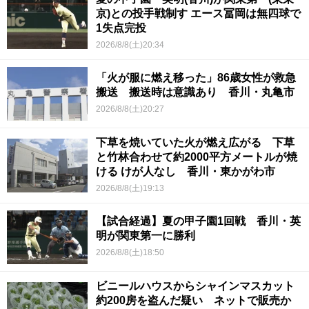
京)との投手戦制す エース冨岡は無四球で
1失点完投
2026/8/8(土)20:34
「火が服に燃え移った」86歳女性が救急
搬送 搬送時は意識あり 香川・丸亀市
2026/8/8(土)20:27
下草を焼いていた火が燃え広がる 下草
と竹林合わせて約2000平方メートルが焼
ける けが人なし 香川・東かがわ市
2026/8/8(土)19:13
【試合経過】夏の甲子園1回戦 香川・英
明が関東第一に勝利
2026/8/8(土)18:50
ビニールハウスからシャインマスカット
約200房を盗んだ疑い ネットで販売か