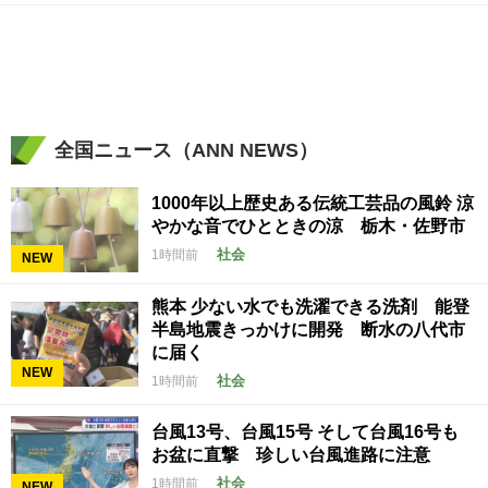
全国ニュース（ANN NEWS）
1000年以上歴史ある伝統工芸品の風鈴 涼
やかな音でひとときの涼 栃木・佐野市
社会
1時間前
NEW
熊本 少ない水でも洗濯できる洗剤 能登
半島地震きっかけに開発 断水の八代市
に届く
NEW
社会
1時間前
台風13号、台風15号 そして台風16号も
お盆に直撃 珍しい台風進路に注意
社会
1時間前
NEW