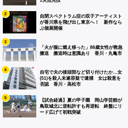
1失点完投
2
自閉スペクトラム症の双子アーティスト
が香川県を飛び出し東京へ！ 新作なら
ぶ個展開催
3
「火が服に燃え移った」86歳女性が救急
搬送 搬送時は意識あり 香川・丸亀市
4
自宅で夫の後頭部など切り付けたか…女
(51)を殺人未遂容疑で逮捕 女は殺意を
否認 香川・高松市
5
【試合経過】夏の甲子園 岡山学芸館が
鳥取城北に逆転許すも再逆転 終盤にリ
ード広げて初戦突破