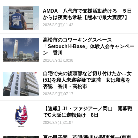
AMDA 八代市で支援活動続ける ５日
からは夜間も常駐【熊本で最大震度7】
2026/8/9(日)11:42
高松市のコワーキングスペース
「Setouchi-i-Base」体験入会キャンペー
ン 香川
2026/8/9(日)10:38
自宅で夫の後頭部など切り付けたか…女
(51)を殺人未遂容疑で逮捕 女は殺意を
否認 香川・高松市
2026/8/9(日)07:17
【速報】J1・ファジアーノ岡山 開幕戦
でC大阪に逆転負け 8日
2026/8/8(土)21:07
夏の甲子園 英明(香川)が関東第一(東東