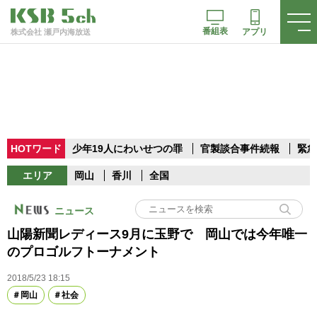
番組表
アプリ
株式会社 瀬戸内海放送
HOTワード
少年19人にわいせつの罪
官製談合事件続報
緊急
エリア
岡山
香川
全国
ニュース
山陽新聞レディース9月に玉野で 岡山では今年唯一
のプロゴルフトーナメント
2018/5/23 18:15
岡山
社会