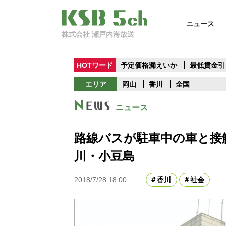
ニュース
株式会社 瀬戸内海放送
HOTワード
予定価格漏えいか
最低賃金引
エリア
岡山
香川
全国
ニュース
路線バスが駐車中の車と接
川・小豆島
2018/7/28 18:00
香川
社会