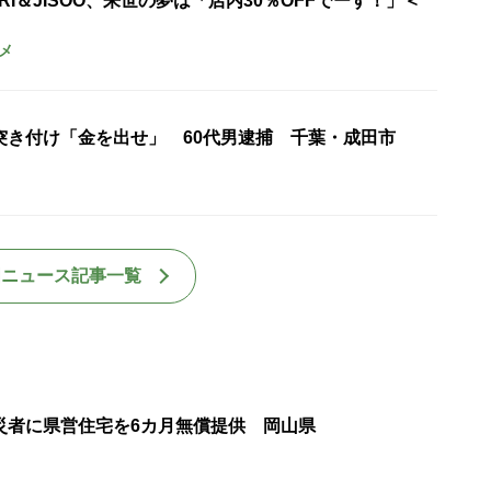
URI＆JISOO、来世の夢は「店内30％OFFでーす！」＜
メ
突き付け「金を出せ」 60代男逮捕 千葉・成田市
国ニュース記事一覧
災者に県営住宅を6カ月無償提供 岡山県