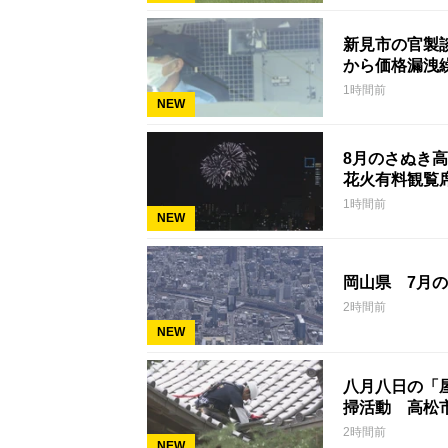
新見市の官製
から価格漏洩
1時間前
NEW
8月のさぬき
花火有料観覧
1時間前
NEW
岡山県 7月の
2時間前
NEW
八月八日の「
掃活動 高松
2時間前
NEW