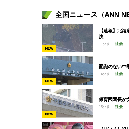
全国ニュース（ANN N
【速報】北海
決
社会
11分前
NEW
面識のない中学
社会
14分前
NEW
保育園園長が
社会
15分前
NEW