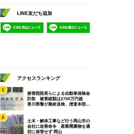
LINE友だち追加
アクセスランキング
1
接骨院院長らによる自動車保険金
詐欺 被害総額は2700万円超
香川県警が最終送検、捜査本部解
散
2
土木・解体工事など行う岡山市の
会社に改善命令 産業廃棄物を適
切に保管せず 岡山