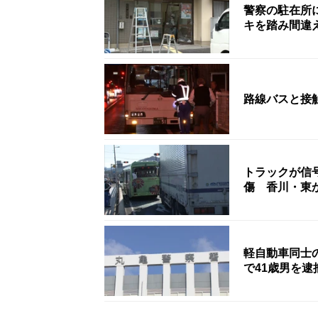
警察の駐在所
キを踏み間違
トラックが信
傷 香川・東
軽自動車同士
で41歳男を