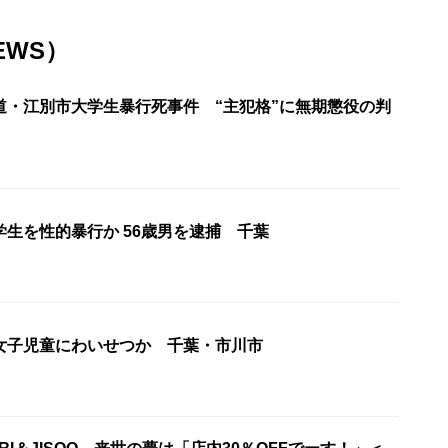
EWS）
道・江別市大学生暴行死事件 “主犯格”に無期懲役の判
生を性的暴行か 56歳男を逮捕 千葉
女子児童にわいせつか 千葉・市川市