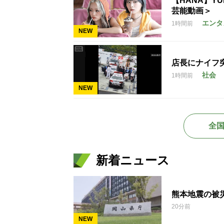
【HANA】Y
芸能動画＞
エンタ
1時間前
NEW
店長にナイフ
社会
1時間前
NEW
全
新着ニュース
熊本地震の被
20分前
NEW