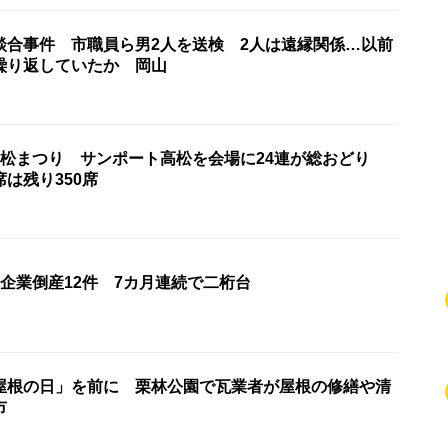
談合事件 市職員ら男2人を送検 2人は遠縁関係…以前
繰り返していたか 岡山
高松まつり サンポート高松を会場に24連が総おどり
席は残り350席
企業倒産12件 7カ月連続で二桁台
屋根の日」を前に 栗林公園で瓦業者が屋根の修繕や清
市