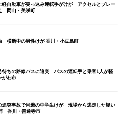
に軽自動車が突っ込み運転手がけが アクセルとブレー
え 岡山・美咲町
路線バスと接触 横断中の男性けが 香川・小豆島町
号待ちの路線バスに追突 バスの運転手と乗客1人が軽
かがわ市
の追突事故で同乗の中学生けが 現場から逃走した疑い
逮捕 香川・善通寺市