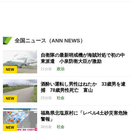
全国ニュース（ANN NEWS）
自衛隊の最新哨戒機が海賊対処で初の中
東派遣 小泉防衛大臣が激励
政治
21分前
NEW
酒酔い運転し男性はねたか 33歳男を逮
捕 78歳男性死亡 富山
社会
25分前
NEW
福島県北塩原村に「レベル4土砂災害危険
警報」
社会
39分前
NEW