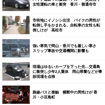
女性運転の車と衝突 香川・善通寺市
市街地にイノシシ出没 バイクの男性が
転倒し手をかまれる、自転車の女性も転
倒しけが 高松市
強い寒気で岡山・香川でも厳しい寒さ
スリップ事故や交通機関に影響も
現場はゆるいカーブを下った先…交通島
に衝突し少年2人重体 岡山県警などが事
故現場を点検
路線バスと接触 横断中の男性けが 香
川・小豆島町