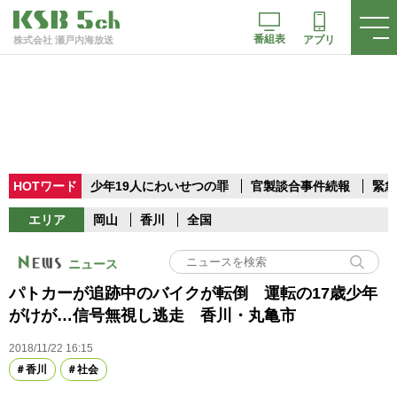
番組表
アプリ
株式会社 瀬戸内海放送
HOTワード
少年19人にわいせつの罪
官製談合事件続報
緊急
エリア
岡山
香川
全国
ニュース
パトカーが追跡中のバイクが転倒 運転の17歳少年
がけが…信号無視し逃走 香川・丸亀市
2018/11/22 16:15
香川
社会