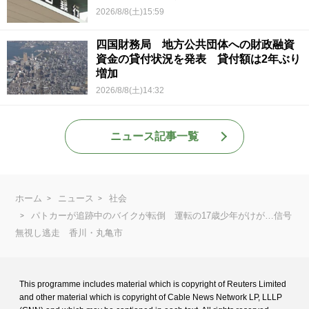
2026/8/8(土)15:59
四国財務局 地方公共団体への財政融資
資金の貸付状況を発表 貸付額は2年ぶり
増加
2026/8/8(土)14:32
ニュース記事一覧
ホーム
ニュース
社会
パトカーが追跡中のバイクが転倒 運転の17歳少年がけが…信号
無視し逃走 香川・丸亀市
This programme includes material which is copyright of Reuters Limited
and
other material which is copyright of Cable News Network LP, LLLP