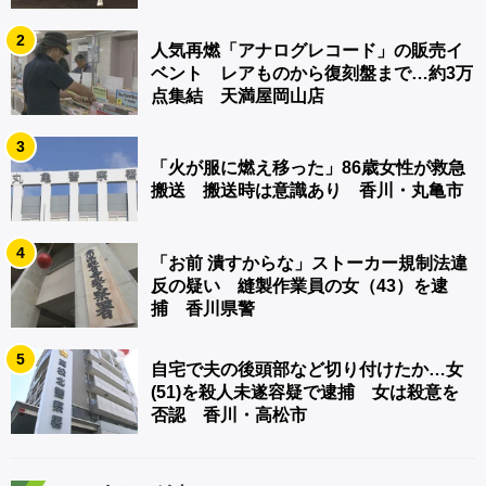
2
人気再燃「アナログレコード」の販売イ
ベント レアものから復刻盤まで…約3万
点集結 天満屋岡山店
3
「火が服に燃え移った」86歳女性が救急
搬送 搬送時は意識あり 香川・丸亀市
4
「お前 潰すからな」ストーカー規制法違
反の疑い 縫製作業員の女（43）を逮
捕 香川県警
5
自宅で夫の後頭部など切り付けたか…女
(51)を殺人未遂容疑で逮捕 女は殺意を
否認 香川・高松市