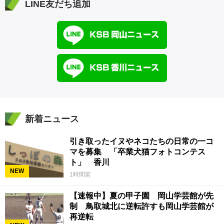
LINE友だち追加
新着ニュース
引き取ったイヌやネコたちの日常の一コ
マを募集 「卒業犬猫フォトコンテス
ト」 香川
NEW
1時間前
【速報中】夏の甲子園 岡山学芸館が先
制 鳥取城北に逆転許すも岡山学芸館が
再逆転