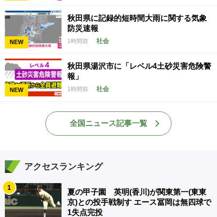
秋田県に記録的短時間大雨に関する気象
防災速報
社会
1時間前
NEW
秋田県湯沢市に「レベル4土砂災害危険警
報」
社会
1時間前
NEW
全国ニュース記事一覧
アクセスランキング
1
夏の甲子園 英明(香川)が関東第一(東東
京)との投手戦制す エース冨岡は無四球で
1失点完投