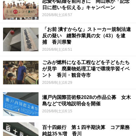
恋愛や結婚を前向きに 岡山県が「記念
日に想いを伝える」キャンペーン
2026/8/8(土)16:57
「お前 潰すからな」ストーカー規制法違
反の疑い 縫製作業員の女（43）を逮
捕 香川県警
2026/8/8(土)16:51
ごみが燃料になる工程などを子どもたち
が見学 廃棄物処理工場で環境学習イベ
ント 香川・観音寺市
2026/8/8(土)16:29
瀬戸内国際芸術祭2028の作品公募 女木
島などで現地説明会を開催
2026/8/8(土)16:15
百十四銀行 第１四半期決算 コア業務
純益35％増 香川