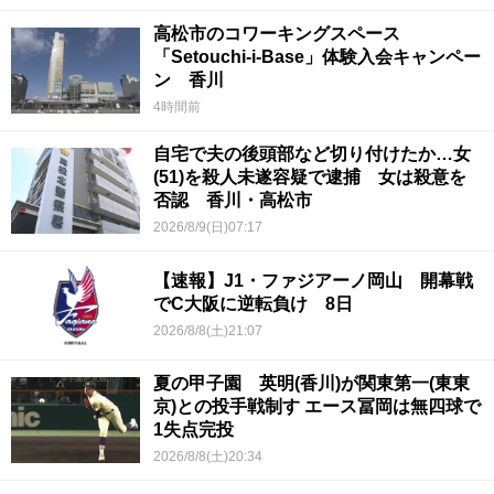
高松市のコワーキングスペース
「Setouchi-i-Base」体験入会キャンペー
ン 香川
4時間前
自宅で夫の後頭部など切り付けたか…女
(51)を殺人未遂容疑で逮捕 女は殺意を
否認 香川・高松市
2026/8/9(日)07:17
【速報】J1・ファジアーノ岡山 開幕戦
でC大阪に逆転負け 8日
2026/8/8(土)21:07
夏の甲子園 英明(香川)が関東第一(東東
京)との投手戦制す エース冨岡は無四球で
1失点完投
2026/8/8(土)20:34