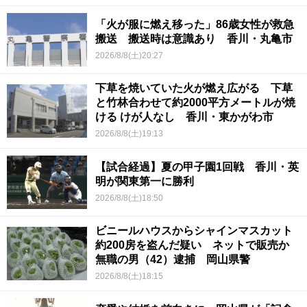
「火が服に燃え移った」86歳女性が救急
搬送 搬送時は意識あり 香川・丸亀市
2026/8/8(土)20:27
下草を焼いていた火が燃え広がる 下草
と竹林合わせて約2000平方メートルが焼
ける けが人なし 香川・東かがわ市
2026/8/8(土)19:13
【試合経過】夏の甲子園1回戦 香川・英
明が関東第一に勝利
2026/8/8(土)18:50
ビニールハウスからシャインマスカット
約200房を盗んだ疑い ネットで販売か
無職の男（42）逮捕 岡山県警
2026/8/8(土)18:15