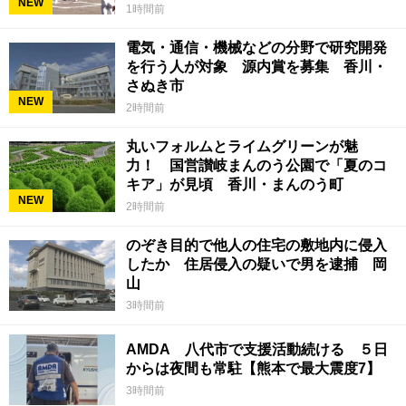
NEW
1時間前
電気・通信・機械などの分野で研究開発
を行う人が対象 源内賞を募集 香川・
さぬき市
NEW
2時間前
丸いフォルムとライムグリーンが魅
力！ 国営讃岐まんのう公園で「夏のコ
キア」が見頃 香川・まんのう町
NEW
2時間前
のぞき目的で他人の住宅の敷地内に侵入
したか 住居侵入の疑いで男を逮捕 岡
山
3時間前
AMDA 八代市で支援活動続ける ５日
からは夜間も常駐【熊本で最大震度7】
3時間前