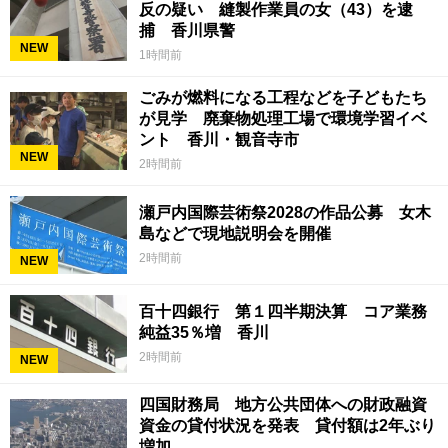
反の疑い 縫製作業員の女（43）を逮
捕 香川県警
NEW
1時間前
ごみが燃料になる工程などを子どもたち
が見学 廃棄物処理工場で環境学習イベ
ント 香川・観音寺市
NEW
2時間前
瀬戸内国際芸術祭2028の作品公募 女木
島などで現地説明会を開催
2時間前
NEW
百十四銀行 第１四半期決算 コア業務
純益35％増 香川
2時間前
NEW
四国財務局 地方公共団体への財政融資
資金の貸付状況を発表 貸付額は2年ぶり
増加