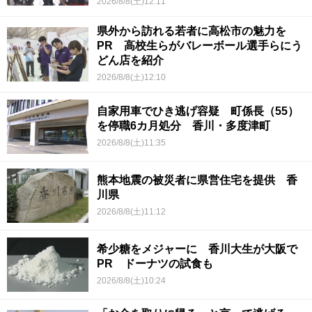
2026/8/8(土)12:11
県外から訪れる若者に高松市の魅力を
PR 高校生らがバレーボール選手らにう
どん店を紹介
2026/8/8(土)12:10
自家用車でひき逃げ容疑 町係長（55）
を停職6カ月処分 香川・多度津町
2026/8/8(土)11:35
熊本地震の被災者に県営住宅を提供 香
川県
2026/8/8(土)11:12
希少糖をメジャーに 香川大生が大阪で
PR ドーナツの試食も
2026/8/8(土)10:24