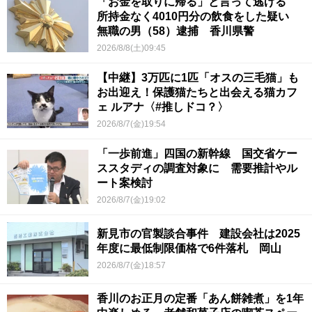
「お金を取りに帰る」と言って逃げる
所持金なく4010円分の飲食をした疑い
無職の男（58）逮捕 香川県警
2026/8/8(土)09:45
【中継】3万匹に1匹「オスの三毛猫」も
お出迎え！保護猫たちと出会える猫カフ
ェ ルアナ〈#推しドコ？〉
2026/8/7(金)19:54
「一歩前進」四国の新幹線 国交省ケー
ススタディの調査対象に 需要推計やル
ート案検討
2026/8/7(金)19:02
新見市の官製談合事件 建設会社は2025
年度に最低制限価格で6件落札 岡山
2026/8/7(金)18:57
香川のお正月の定番「あん餅雑煮」を1年