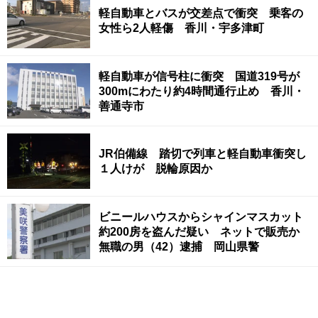
軽自動車とバスが交差点で衝突 乗客の
女性ら2人軽傷 香川・宇多津町
軽自動車が信号柱に衝突 国道319号が
300mにわたり約4時間通行止め 香川・
善通寺市
JR伯備線 踏切で列車と軽自動車衝突し
１人けが 脱輪原因か
ビニールハウスからシャインマスカット
約200房を盗んだ疑い ネットで販売か
無職の男（42）逮捕 岡山県警