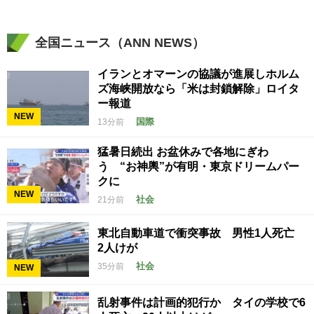
全国ニュース（ANN NEWS）
イランとオマーンの協議が進展しホルム
ズ海峡開放なら「米は封鎖解除」ロイタ
ー報道
NEW
国際
13分前
猛暑日続出 お盆休みで各地にぎわ
う “お神輿”が有明・東京ドリームパー
クに
NEW
社会
21分前
東北自動車道で衝突事故 男性1人死亡
2人けが
社会
35分前
NEW
乱射事件は計画的犯行か タイの学校で6