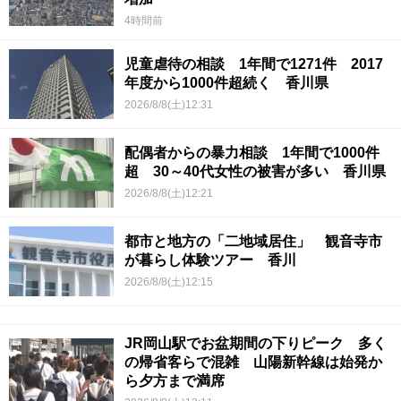
4時間前
児童虐待の相談 1年間で1271件 2017
年度から1000件超続く 香川県
2026/8/8(土)12:31
配偶者からの暴力相談 1年間で1000件
超 30～40代女性の被害が多い 香川県
2026/8/8(土)12:21
都市と地方の「二地域居住」 観音寺市
が暮らし体験ツアー 香川
2026/8/8(土)12:15
JR岡山駅でお盆期間の下りピーク 多く
の帰省客らで混雑 山陽新幹線は始発か
ら夕方まで満席