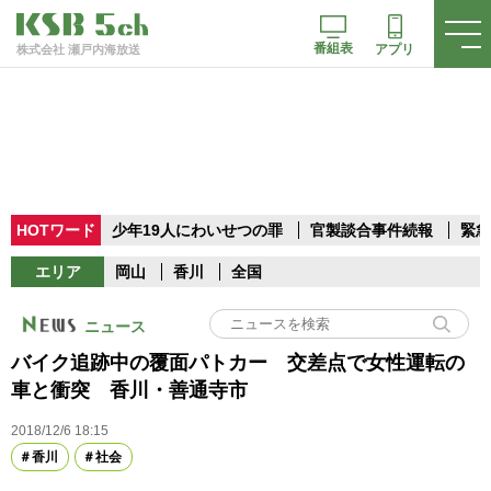
番組表
アプリ
株式会社 瀬戸内海放送
HOTワード
少年19人にわいせつの罪
官製談合事件続報
緊急
エリア
岡山
香川
全国
ニュース
バイク追跡中の覆面パトカー 交差点で女性運転の
車と衝突 香川・善通寺市
2018/12/6 18:15
香川
社会