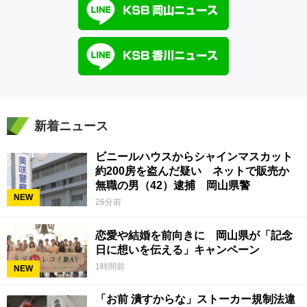
新着ニュース
ビニールハウスからシャインマスカット
約200房を盗んだ疑い ネットで販売か
無職の男（42）逮捕 岡山県警
NEW
26分前
恋愛や結婚を前向きに 岡山県が「記念
日に想いを伝える」キャンペーン
1時間前
NEW
「お前 潰すからな」ストーカー規制法違