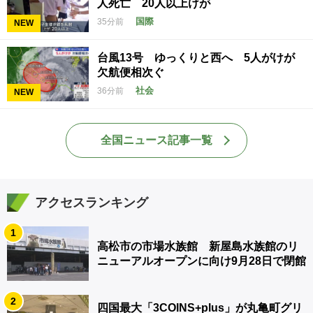
人死亡 20人以上けが
国際
35分前
NEW
台風13号 ゆっくりと西へ 5人がけが
欠航便相次ぐ
社会
36分前
NEW
全国ニュース記事一覧
アクセスランキング
1
高松市の市場水族館 新屋島水族館のリ
ニューアルオープンに向け9月28日で閉館
2
四国最大「3COINS+plus」が丸亀町グリ