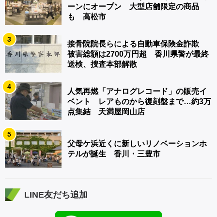
ーンにオープン 大型店舗限定の商品
も 高松市
3
接骨院院長らによる自動車保険金詐欺
被害総額は2700万円超 香川県警が最終
送検、捜査本部解散
4
人気再燃「アナログレコード」の販売イ
ベント レアものから復刻盤まで…約3万
点集結 天満屋岡山店
5
父母ケ浜近くに新しいリノベーションホ
テルが誕生 香川・三豊市
LINE友だち追加