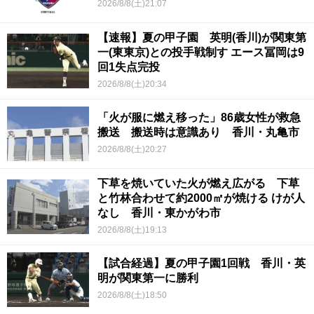
2026/8/8(土)21:07
【速報】夏の甲子園 英明(香川)が関東第
一(東東京)との投手戦制す エース冨岡は9
回1失点完投
2026/8/8(土)20:34
「火が服に燃え移った」86歳女性が救急
搬送 搬送時は意識あり 香川・丸亀市
2026/8/8(土)20:27
下草を焼いていた火が燃え広がる 下草
と竹林合わせて約2000㎡が焼ける けが人
なし 香川・東かがわ市
2026/8/8(土)19:13
【試合経過】夏の甲子園1回戦 香川・英
明が関東第一に勝利
2026/8/8(土)18:50