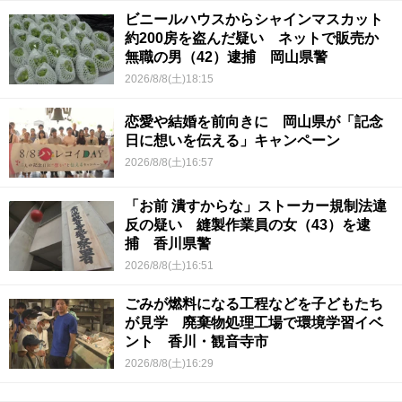
ビニールハウスからシャインマスカット
約200房を盗んだ疑い ネットで販売か
無職の男（42）逮捕 岡山県警
2026/8/8(土)18:15
恋愛や結婚を前向きに 岡山県が「記念
日に想いを伝える」キャンペーン
2026/8/8(土)16:57
「お前 潰すからな」ストーカー規制法違
反の疑い 縫製作業員の女（43）を逮
捕 香川県警
2026/8/8(土)16:51
ごみが燃料になる工程などを子どもたち
が見学 廃棄物処理工場で環境学習イベ
ント 香川・観音寺市
2026/8/8(土)16:29