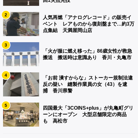
回1失点完投
2
人気再燃「アナログレコード」の販売イ
ベント レアものから復刻盤まで…約3万
点集結 天満屋岡山店
3
「火が服に燃え移った」86歳女性が救急
搬送 搬送時は意識あり 香川・丸亀市
4
「お前 潰すからな」ストーカー規制法違
反の疑い 縫製作業員の女（43）を逮
捕 香川県警
5
四国最大「3COINS+plus」が丸亀町グリ
ーンにオープン 大型店舗限定の商品
も 高松市