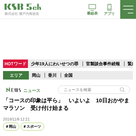
番組表
アプリ
株式会社 瀬戸内海放送
HOTワード
少年19人にわいせつの罪
官製談合事件続報
緊急
エリア
岡山
香川
全国
ニュース
「コースの印象は平ら」 いよいよ 10日おかやま
マラソン 受け付け始まる
2019/11/9 12:21
岡山
スポーツ