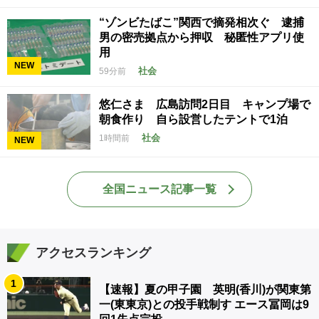
“ゾンビたばこ”関西で摘発相次ぐ 逮捕
男の密売拠点から押収 秘匿性アプリ使
用
NEW
社会
59分前
悠仁さま 広島訪問2日目 キャンプ場で
朝食作り 自ら設営したテントで1泊
社会
1時間前
NEW
全国ニュース記事一覧
アクセスランキング
1
【速報】夏の甲子園 英明(香川)が関東第
一(東東京)との投手戦制す エース冨岡は9