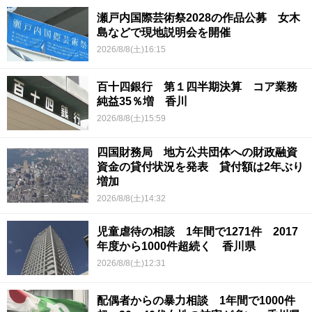
瀬戸内国際芸術祭2028の作品公募 女木
島などで現地説明会を開催
2026/8/8(土)16:15
百十四銀行 第１四半期決算 コア業務
純益35％増 香川
2026/8/8(土)15:59
四国財務局 地方公共団体への財政融資
資金の貸付状況を発表 貸付額は2年ぶり
増加
2026/8/8(土)14:32
児童虐待の相談 1年間で1271件 2017
年度から1000件超続く 香川県
2026/8/8(土)12:31
配偶者からの暴力相談 1年間で1000件