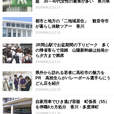
超 30～40代女性の被害が多い 香川県
2026/8/8(土)12:21
都市と地方の「二地域居住」 観音寺市
が暮らし体験ツアー 香川
2026/8/8(土)12:15
JR岡山駅でお盆期間の下りピーク 多く
の帰省客らで混雑 山陽新幹線は始発か
ら夕方まで満席
2026/8/8(土)12:11
県外から訪れる若者に高松市の魅力を
PR 高校生らがバレーボール選手らにう
どん店を紹介
2026/8/8(土)12:10
自家用車でひき逃げ容疑 町係長（55）
を停職6カ月処分 香川・多度津町
2026/8/8(土)11:35