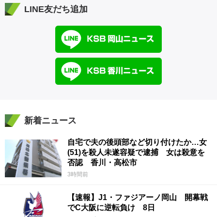
LINE友だち追加
新着ニュース
自宅で夫の後頭部など切り付けたか…女
(51)を殺人未遂容疑で逮捕 女は殺意を
否認 香川・高松市
3時間前
【速報】J1・ファジアーノ岡山 開幕戦
でC大阪に逆転負け 8日