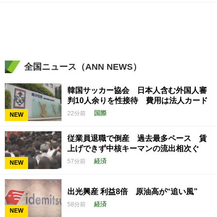
全国ニュース（ANN NEWS）
韓国サッカー協会 日本人含む外国人審
判10人余りを性接待 費用は法人カード
国際
22分前
NEW
従業員退職で倒産 過去最多ペース 賃
上げできず中核キーマンの流出相次ぐ
経済
57分前
NEW
出光興産 利益8倍 原油高が“追い風”
経済
58分前
NEW