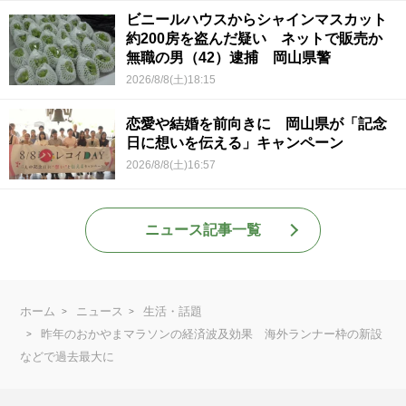
ビニールハウスからシャインマスカット
約200房を盗んだ疑い ネットで販売か
無職の男（42）逮捕 岡山県警
2026/8/8(土)18:15
恋愛や結婚を前向きに 岡山県が「記念
日に想いを伝える」キャンペーン
2026/8/8(土)16:57
ニュース記事一覧
ホーム
ニュース
生活・話題
昨年のおかやまマラソンの経済波及効果 海外ランナー枠の新設
などで過去最大に