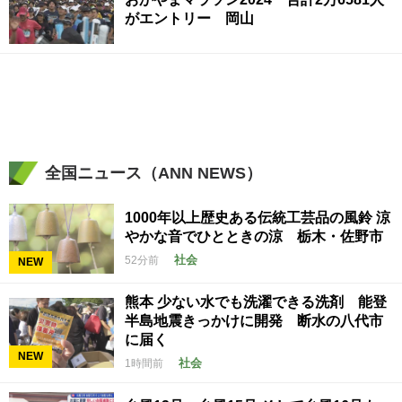
がエントリー 岡山
全国ニュース（ANN NEWS）
1000年以上歴史ある伝統工芸品の風鈴 涼
やかな音でひとときの涼 栃木・佐野市
社会
52分前
NEW
熊本 少ない水でも洗濯できる洗剤 能登
半島地震きっかけに開発 断水の八代市
に届く
NEW
社会
1時間前