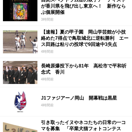
が香川県を飛び出し東京へ！ 新作なら
ぶ個展開催
3時間前
【速報】夏の甲子園 岡山学芸館が小技
絡めた7得点で鳥取城北に逆転勝利 エー
ス田路は粘りの投球で9回途中3失点
4時間前
長崎原爆投下から81年 高松市で平和祈
念式 香川
4時間前
J1ファジアーノ岡山 開幕戦は黒星
4時間前
引き取ったイヌやネコたちの日常の一コ
マを募集 「卒業犬猫フォトコンテス