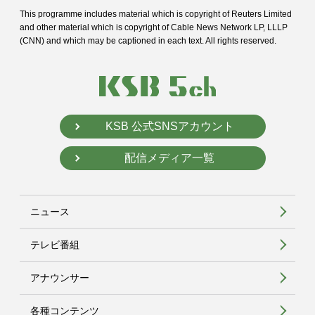
This programme includes material which is copyright of Reuters Limited
and
other material which is copyright of Cable News Network LP, LLLP
(CNN) and
which may be captioned in each text. All rights reserved.
KSB 公式SNSアカウント
配信メディア一覧
ニュース
テレビ番組
アナウンサー
各種コンテンツ