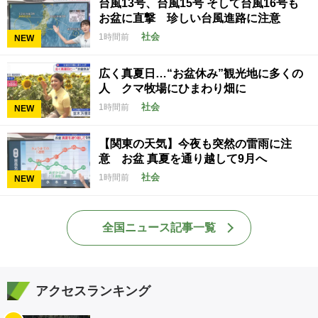
台風13号、台風15号 そして台風16号も
お盆に直撃 珍しい台風進路に注意
社会
1時間前
NEW
広く真夏日…“お盆休み”観光地に多くの
人 クマ牧場にひまわり畑に
社会
1時間前
NEW
【関東の天気】今夜も突然の雷雨に注
意 お盆 真夏を通り越して9月へ
社会
1時間前
NEW
全国ニュース記事一覧
アクセスランキング