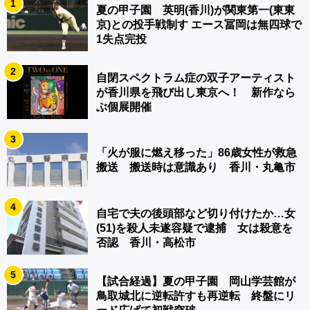
1
夏の甲子園 英明(香川)が関東第一(東東
京)との投手戦制す エース冨岡は無四球で
1失点完投
2
自閉スペクトラム症の双子アーティスト
が香川県を飛び出し東京へ！ 新作なら
ぶ個展開催
3
「火が服に燃え移った」86歳女性が救急
搬送 搬送時は意識あり 香川・丸亀市
4
自宅で夫の後頭部など切り付けたか…女
(51)を殺人未遂容疑で逮捕 女は殺意を
否認 香川・高松市
5
【試合経過】夏の甲子園 岡山学芸館が
鳥取城北に逆転許すも再逆転 終盤にリ