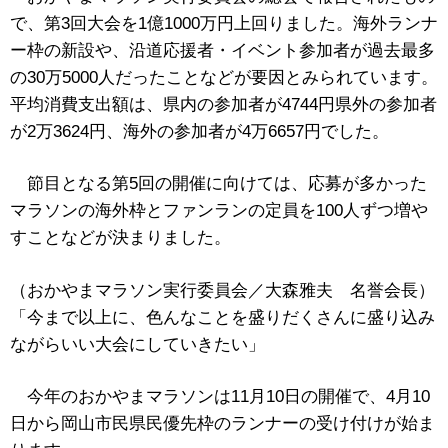
で、第3回大会を1億1000万円上回りました。海外ランナ
ー枠の新設や、沿道応援者・イベント参加者が過去最多
の30万5000人だったことなどが要因とみられています。
平均消費支出額は、県内の参加者が4744円県外の参加者
が2万3624円、海外の参加者が4万6657円でした。
節目となる第5回の開催に向けては、応募が多かった
マラソンの海外枠とファンランの定員を100人ずつ増や
すことなどが決まりました。
（おかやまマラソン実行委員会／大森雅夫 名誉会長）
「今まで以上に、色んなことを盛りだくさんに盛り込み
ながらいい大会にしていきたい」
今年のおかやまマラソンは11月10日の開催で、4月10
日から岡山市民県民優先枠のランナーの受け付けが始ま