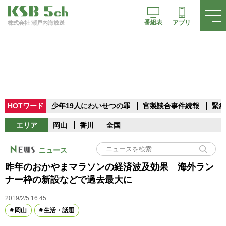
番組表
アプリ
株式会社 瀬戸内海放送
HOTワード
少年19人にわいせつの罪
官製談合事件続報
緊急
エリア
岡山
香川
全国
ニュース
昨年のおかやまマラソンの経済波及効果 海外ラン
ナー枠の新設などで過去最大に
2019/2/5 16:45
岡山
生活・話題