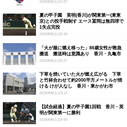
2026/8/8(土)21:07
夏の甲子園 英明(香川)が関東第一(東東
京)との投手戦制す エース冨岡は無四球で
1失点完投
2026/8/8(土)20:34
「火が服に燃え移った」86歳女性が救急
搬送 搬送時は意識あり 香川・丸亀市
2026/8/8(土)20:27
下草を焼いていた火が燃え広がる 下草
と竹林合わせて約2000平方メートルが焼
ける けが人なし 香川・東かがわ市
2026/8/8(土)19:13
【試合経過】夏の甲子園1回戦 香川・英
明が関東第一に勝利
2026/8/8(土)18:50