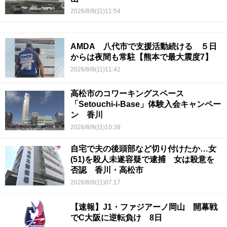
2026/8/9(日)11:54
AMDA 八代市で支援活動続ける ５日
からは夜間も常駐【熊本で最大震度7】
2026/8/9(日)11:42
高松市のコワーキングスペース
「Setouchi-i-Base」体験入会キャンペー
ン 香川
2026/8/9(日)10:38
自宅で夫の後頭部など切り付けたか…女
(51)を殺人未遂容疑で逮捕 女は殺意を
否認 香川・高松市
2026/8/9(日)07:17
【速報】J1・ファジアーノ岡山 開幕戦
でC大阪に逆転負け 8日