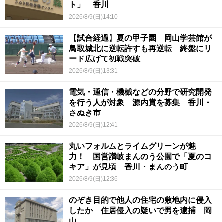
ト」 香川
2026/8/9(日)14:10
【試合経過】夏の甲子園 岡山学芸館が
鳥取城北に逆転許すも再逆転 終盤にリ
ード広げて初戦突破
2026/8/9(日)13:31
電気・通信・機械などの分野で研究開発
を行う人が対象 源内賞を募集 香川・
さぬき市
2026/8/9(日)12:41
丸いフォルムとライムグリーンが魅
力！ 国営讃岐まんのう公園で「夏のコ
キア」が見頃 香川・まんのう町
2026/8/9(日)12:36
のぞき目的で他人の住宅の敷地内に侵入
したか 住居侵入の疑いで男を逮捕 岡
山