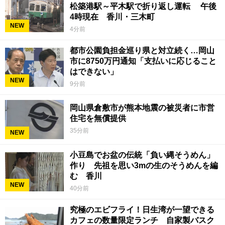
松築港駅～平木駅で折り返し運転 午後
4時現在 香川・三木町
NEW
4分前
都市公園負担金巡り県と対立続く…岡山
市に8750万円通知「支払いに応じること
はできない」
NEW
9分前
岡山県倉敷市が熊本地震の被災者に市営
住宅を無償提供
35分前
NEW
小豆島でお盆の伝統「負い縄そうめん」
作り 先祖を思い3mの生のそうめんを編
む 香川
NEW
40分前
究極のエビフライ！日生湾が一望できる
カフェの数量限定ランチ 自家製バスク