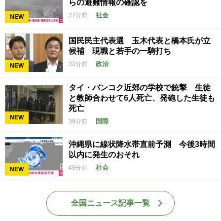
らの避難情報の確認を
社会
27分前
NEW
国民民主代表選 玉木代表と橋本氏が立
候補 現職と若手の一騎打ち
政治
33分前
NEW
タイ・バンコク近郊の学校で銃撃 生徒
と教師合わせて6人死亡、発砲した生徒も
死亡
NEW
国際
39分前
沖縄県に線状降水帯直前予測 今後3時間
以内に発生のおそれ
社会
49分前
NEW
全国ニュース記事一覧