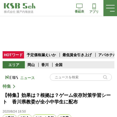
番組表
アプリ
株式会社 瀬戸内海放送
HOTワード
予定価格漏えいか
最低賃金引き上げ
アパホテル
エリア
岡山
香川
全国
ニュース
特集
【特集】効果は？根拠は？ゲーム依存対策学習シー
ト 香川県教委が全小中学生に配布
2020/8/24 18:50