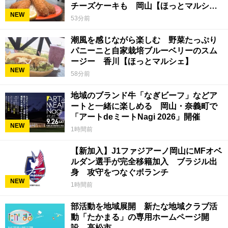
チーズケーキも 岡山【ほっとマルシ
NEW
ェ】
53分前
潮風を感じながら楽しむ 野菜たっぷり
パニーニと自家栽培ブルーベリーのスム
ージー 香川【ほっとマルシェ】
NEW
58分前
地域のブランド牛「なぎビーフ」などア
ートと一緒に楽しめる 岡山・奈義町で
「アートdeミートNagi 2026」開催
NEW
1時間前
【新加入】J1ファジアーノ岡山にMFオベ
ルダン選手が完全移籍加入 ブラジル出
身 攻守をつなぐボランチ
NEW
1時間前
部活動を地域展開 新たな地域クラブ活
動「たかまる」の専用ホームページ開
設 高松市