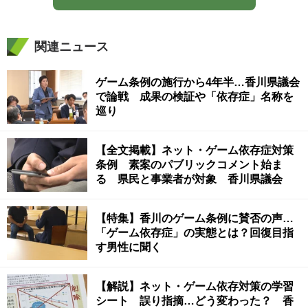
関連ニュース
ゲーム条例の施行から4年半…香川県議会
で論戦 成果の検証や「依存症」名称を
巡り
【全文掲載】ネット・ゲーム依存症対策
条例 素案のパブリックコメント始ま
る 県民と事業者が対象 香川県議会
【特集】香川のゲーム条例に賛否の声…
「ゲーム依存症」の実態とは？回復目指
す男性に聞く
【解説】ネット・ゲーム依存対策の学習
シート 誤り指摘…どう変わった？ 香