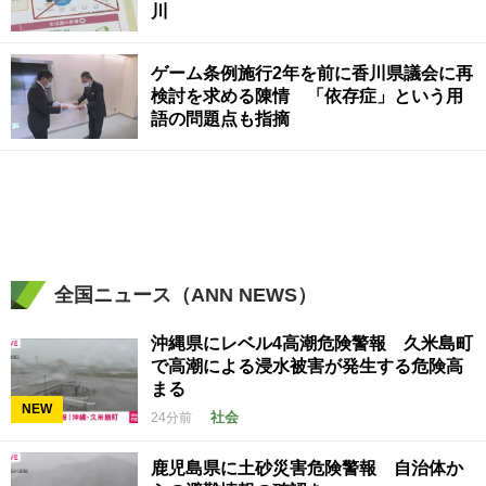
川
ゲーム条例施行2年を前に香川県議会に再
検討を求める陳情 「依存症」という用
語の問題点も指摘
全国ニュース（ANN NEWS）
沖縄県にレベル4高潮危険警報 久米島町
で高潮による浸水被害が発生する危険高
まる
NEW
社会
24分前
鹿児島県に土砂災害危険警報 自治体か