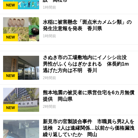
NEW
1時間前
水稲に被害懸念「斑点米カメムシ類」の
発生注意報を発表 香川県
1時間前
NEW
さぬき市の工場敷地内にイノシシ出没
男性がふくらはぎかまれる 体長約1m
逃げた方向は不明 香川
NEW
2時間前
熊本地震の被災者に県営住宅を6カ月無償
提供 岡山県
2時間前
NEW
新見市の官製談合事件 市職員ら男2人を
送検 2人は遠縁関係…以前から価格漏洩
繰り返していたか 岡山