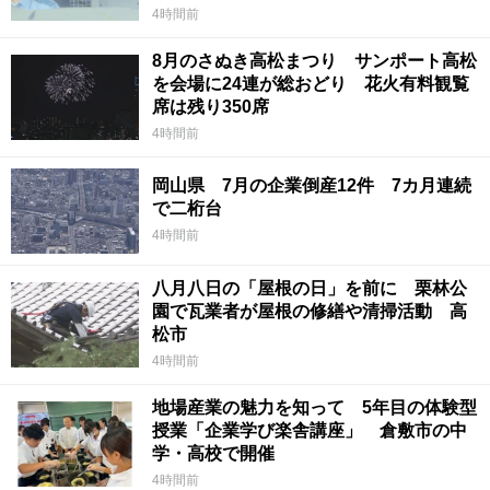
4時間前
8月のさぬき高松まつり サンポート高松
を会場に24連が総おどり 花火有料観覧
席は残り350席
4時間前
岡山県 7月の企業倒産12件 7カ月連続
で二桁台
4時間前
八月八日の「屋根の日」を前に 栗林公
園で瓦業者が屋根の修繕や清掃活動 高
松市
4時間前
地場産業の魅力を知って 5年目の体験型
授業「企業学び楽舎講座」 倉敷市の中
学・高校で開催
4時間前