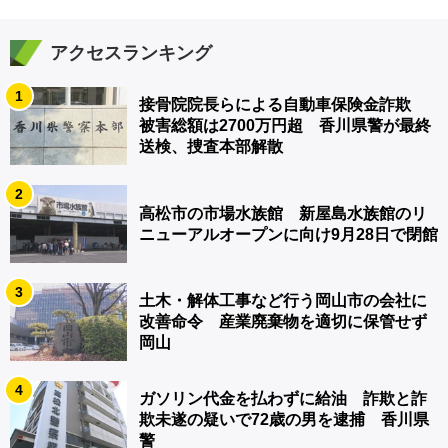
アクセスランキング
1
接骨院院長らによる自動車保険金詐欺
被害総額は2700万円超 香川県警が最終
送検、捜査本部解散
2
高松市の市場水族館 新屋島水族館のリ
ニューアルオープンに向け9月28日で閉館
3
土木・解体工事など行う岡山市の会社に
改善命令 産業廃棄物を適切に保管せず
岡山
4
ガソリン代金を払わずに給油 詐欺と詐
欺未遂の疑いで72歳の男を逮捕 香川県
警