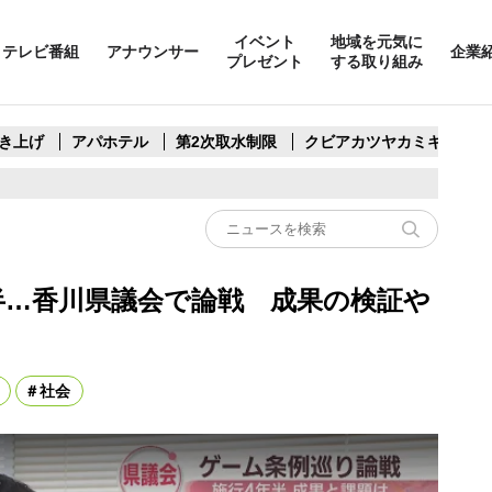
イベント
地域を元気に
テレビ番組
アナウンサー
企業
プレゼント
する取り組み
き上げ
アパホテル
第2次取水制限
クビアカツヤカミキリ
半…香川県議会で論戦 成果の検証や
社会