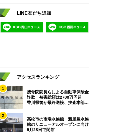
LINE友だち追加
アクセスランキング
1
接骨院院長らによる自動車保険金
詐欺 被害総額は2700万円超
香川県警が最終送検、捜査本部解
散
2
高松市の市場水族館 新屋島水族
館のリニューアルオープンに向け
9月28日で閉館