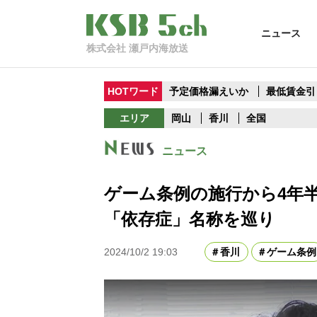
ニュース
株式会社 瀬戸内海放送
HOTワード
予定価格漏えいか
最低賃金引
エリア
岡山
香川
全国
ニュース
ゲーム条例の施行から4年
「依存症」名称を巡り
2024/10/2 19:03
香川
ゲーム条例