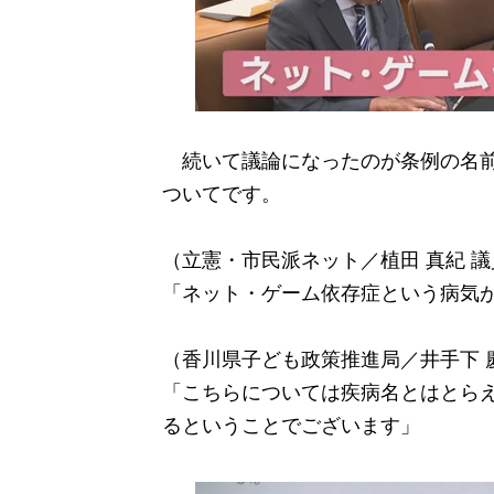
続いて議論になったのが条例の名前
ついてです。
（立憲・市民派ネット／植田 真紀 議
「ネット・ゲーム依存症という病気
（香川県子ども政策推進局／井手下 
「こちらについては疾病名とはとら
るということでございます」