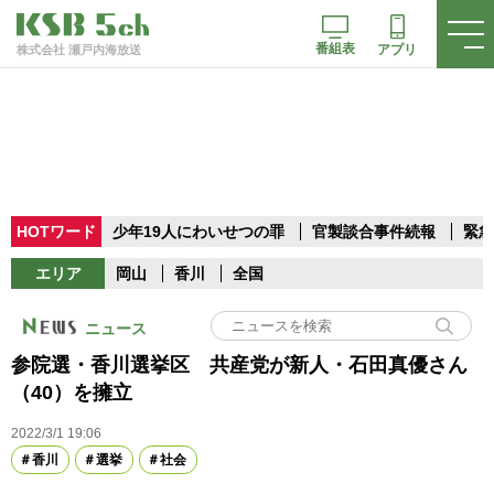
番組表
アプリ
株式会社 瀬戸内海放送
HOTワード
少年19人にわいせつの罪
官製談合事件続報
緊急
エリア
岡山
香川
全国
ニュース
参院選・香川選挙区 共産党が新人・石田真優さん
（40）を擁立
2022/3/1 19:06
香川
選挙
社会