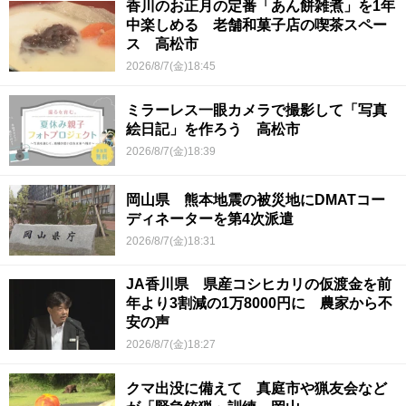
香川のお正月の定番「あん餅雑煮」を1年
中楽しめる 老舗和菓子店の喫茶スペー
ス 高松市
2026/8/7(金)18:45
ミラーレス一眼カメラで撮影して「写真
絵日記」を作ろう 高松市
2026/8/7(金)18:39
岡山県 熊本地震の被災地にDMATコー
ディネーターを第4次派遣
2026/8/7(金)18:31
JA香川県 県産コシヒカリの仮渡金を前
年より3割減の1万8000円に 農家から不
安の声
2026/8/7(金)18:27
クマ出没に備えて 真庭市や猟友会など