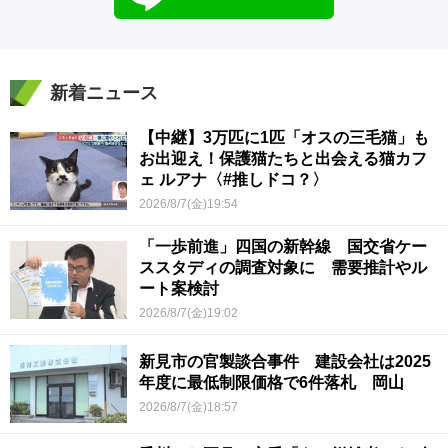
新着ニュース
【中継】3万匹に1匹「オスの三毛猫」も
お出迎え！保護猫たちと出会える猫カフ
ェ ルアナ〈#推しドコ？〉
2026/8/7(金)19:54
「一歩前進」四国の新幹線 国交省ケー
ススタディの調査対象に 需要推計やル
ート案検討
2026/8/7(金)19:02
新見市の官製談合事件 建設会社は2025
年度に最低制限価格で6件落札 岡山
2026/8/7(金)18:57