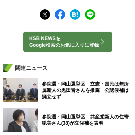
KSB NEWSを
Google検索のお気に入りに登録
関連ニュース
参院選・岡山選挙区 立憲・国民は無所
属新人の黒田晋さんを推薦 公認候補は
擁立せず
参院選・岡山選挙区 共産党新人の住寄
聡美さん(38)が立候補を表明