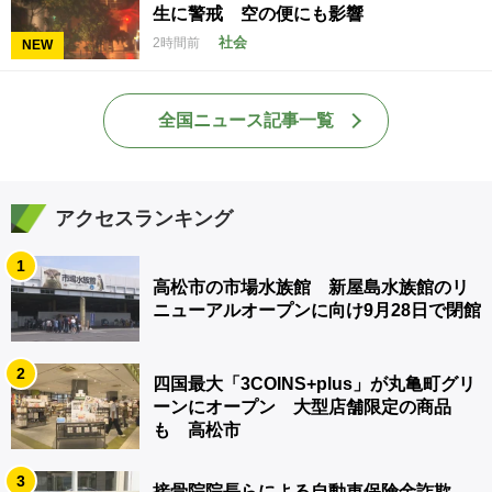
生に警戒 空の便にも影響
社会
2時間前
NEW
全国ニュース記事一覧
アクセスランキング
1
高松市の市場水族館 新屋島水族館のリ
ニューアルオープンに向け9月28日で閉館
2
四国最大「3COINS+plus」が丸亀町グリ
ーンにオープン 大型店舗限定の商品
も 高松市
3
接骨院院長らによる自動車保険金詐欺