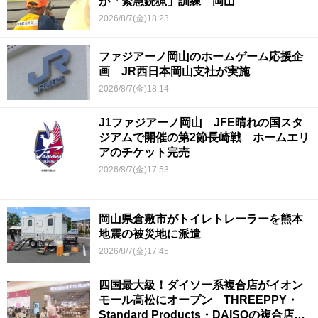
が「緊急銃猟」訓練 岡山
2026/8/7(金)18:23
ファジアーノ岡山のホームゲーム応援企
画 JR西日本岡山支社が実施
2026/8/7(金)18:14
J1ファジアーノ岡山 JFE晴れの国スタ
ジアムで開催の第2節長崎戦 ホームエリ
アのチケット完売
2026/8/7(金)17:53
岡山県倉敷市がトイレトレーラーを熊本
地震の被災地に派遣
2026/8/7(金)17:45
四国最大級！ダイソー系複合店がイオン
モール高松にオープン THREEPPY・
Standard Products・DAISOの複合店は