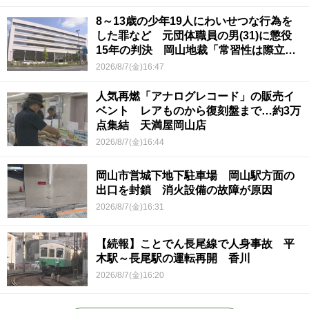
8～13歳の少年19人にわいせつな行為を
した罪など 元団体職員の男(31)に懲役
15年の判決 岡山地裁「常習性は際立っ
ていて被害結果も非常に重い」
2026/8/7(金)16:47
人気再燃「アナログレコード」の販売イ
ベント レアものから復刻盤まで…約3万
点集結 天満屋岡山店
2026/8/7(金)16:44
岡山市営城下地下駐車場 岡山駅方面の
出口を封鎖 消火設備の故障が原因
2026/8/7(金)16:31
【続報】ことでん長尾線で人身事故 平
木駅～長尾駅の運転再開 香川
2026/8/7(金)16:20