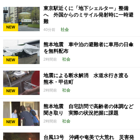
東京駅近くに「地下シェルター」整備
へ 外国からのミサイル発射時に一時避
難
NEW
社会
40分前
熊本地震 車中泊の避難者に車用の日傘
を無料配布
社会
2時間前
NEW
地震による断水解消 水道水行き渡る
熊本・甲佐町
社会
2時間前
NEW
熊本地震 自宅訪問で高齢者の体調など
聞き取り 実際の状況把握に課題
社会
2時間前
NEW
台風13号 沖縄や奄美で大荒れ 災害発