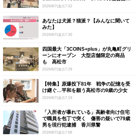
香川県初
2026/8/7(金)17:32
あなたは犬派？猫派？【みんなに聞いて
みた】
2026/8/7(金)17:30
四国最大「3COINS+plus」が丸亀町グリ
ーンにオープン 大型店舗限定の商品
も 高松市
2026/8/7(金)17:29
【特集】原爆投下81年 戦争の記憶を受
け継ぐ…平和を願う高松市の9歳の少女
2026/8/7(金)17:19
「入所者が暴れている」高齢者向け住宅
で職員を包丁で突く 傷害の疑いで79歳
男を現行犯逮捕 香川県警
2026/8/7(金)17:08