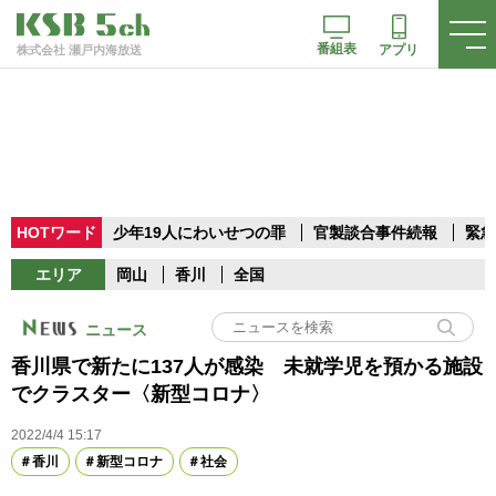
番組表
アプリ
株式会社 瀬戸内海放送
HOTワード
少年19人にわいせつの罪
官製談合事件続報
緊急
エリア
岡山
香川
全国
ニュース
香川県で新たに137人が感染 未就学児を預かる施設
でクラスター〈新型コロナ〉
2022/4/4 15:17
香川
新型コロナ
社会