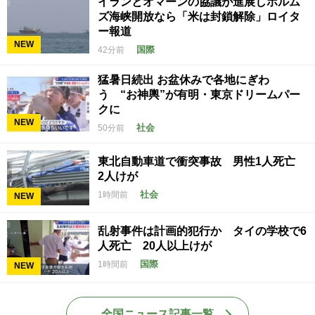
イランとオマーンの協議が進展しホルム
ズ海峡開放なら「米は封鎖解除」ロイタ
ー報道
NEW
国際
42分前
猛暑日続出 お盆休みで各地にぎわ
う “お神輿”が有明・東京ドリームパー
クに
NEW
社会
50分前
東北自動車道で衝突事故 男性1人死亡
2人けが
社会
1時間前
NEW
乱射事件は計画的犯行か タイの学校で6
人死亡 20人以上けが
国際
1時間前
NEW
全国ニュース記事一覧