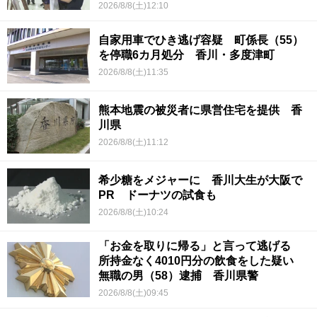
2026/8/8(土)12:10
自家用車でひき逃げ容疑 町係長（55）
を停職6カ月処分 香川・多度津町
2026/8/8(土)11:35
熊本地震の被災者に県営住宅を提供 香
川県
2026/8/8(土)11:12
希少糖をメジャーに 香川大生が大阪で
PR ドーナツの試食も
2026/8/8(土)10:24
「お金を取りに帰る」と言って逃げる
所持金なく4010円分の飲食をした疑い
無職の男（58）逮捕 香川県警
2026/8/8(土)09:45