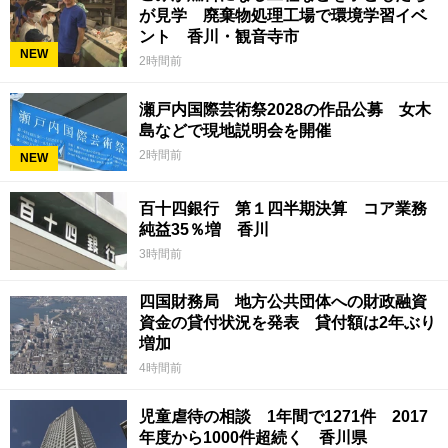
が見学 廃棄物処理工場で環境学習イベ
ント 香川・観音寺市
NEW
2時間前
瀬戸内国際芸術祭2028の作品公募 女木
島などで現地説明会を開催
2時間前
NEW
百十四銀行 第１四半期決算 コア業務
純益35％増 香川
3時間前
四国財務局 地方公共団体への財政融資
資金の貸付状況を発表 貸付額は2年ぶり
増加
4時間前
児童虐待の相談 1年間で1271件 2017
年度から1000件超続く 香川県