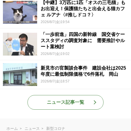
【中継】3万匹に1匹「オスの三毛猫」も
お出迎え！保護猫たちと出会える猫カフ
ェ ルアナ〈#推しドコ？〉
2026/8/7(金)19:54
「一歩前進」四国の新幹線 国交省ケー
ススタディの調査対象に 需要推計やル
ート案検討
2026/8/7(金)19:02
新見市の官製談合事件 建設会社は2025
年度に最低制限価格で6件落札 岡山
2026/8/7(金)18:57
ニュース記事一覧
ホーム
ニュース
新型コロナ