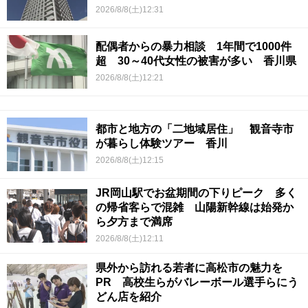
2026/8/8(土)12:31
配偶者からの暴力相談 1年間で1000件
超 30～40代女性の被害が多い 香川県
2026/8/8(土)12:21
都市と地方の「二地域居住」 観音寺市
が暮らし体験ツアー 香川
2026/8/8(土)12:15
JR岡山駅でお盆期間の下りピーク 多く
の帰省客らで混雑 山陽新幹線は始発か
ら夕方まで満席
2026/8/8(土)12:11
県外から訪れる若者に高松市の魅力を
PR 高校生らがバレーボール選手らにう
どん店を紹介