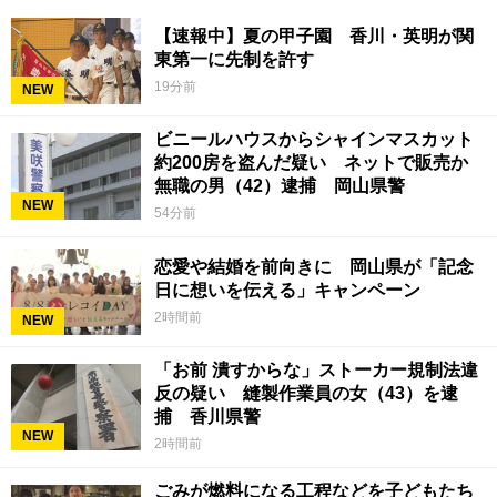
【速報中】夏の甲子園 香川・英明が関
東第一に先制を許す
19分前
NEW
ビニールハウスからシャインマスカット
約200房を盗んだ疑い ネットで販売か
無職の男（42）逮捕 岡山県警
NEW
54分前
恋愛や結婚を前向きに 岡山県が「記念
日に想いを伝える」キャンペーン
2時間前
NEW
「お前 潰すからな」ストーカー規制法違
反の疑い 縫製作業員の女（43）を逮
捕 香川県警
NEW
2時間前
ごみが燃料になる工程などを子どもたち