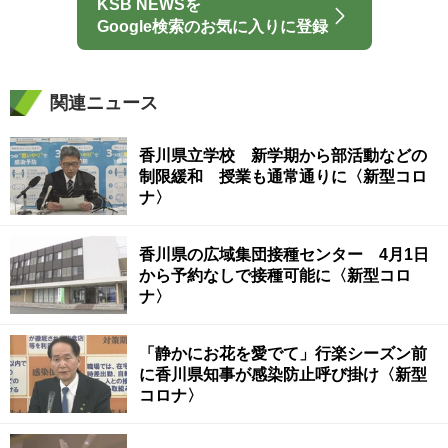
KSB NEWSを
Google検索のお気に入りに登録
関連ニュース
香川県立学校 新学期から部活動などの
制限緩和 授業も通常通りに〈新型コロ
ナ〉
香川県の広域集団接種センター 4月1日
から予約なしで接種可能に〈新型コロ
ナ〉
「静かにお花を愛でて」行楽シーズン前
に香川県知事が感染防止呼び掛け〈新型
コロナ〉