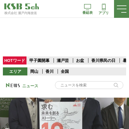
番組表
アプリ
株式会社 瀬戸内海放送
HOTワード
甲子園開幕
瀬戸芸
お盆
香川県民の日
暑
エリア
岡山
香川
全国
ニュース