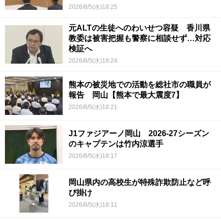
2026/8/5(水)18:25
元ALTの生徒へのわいせつ容疑 香川県
教委は被害把握も警察に相談せず…対応
検証へ
2026/8/5(水)18:24
熊本の被災地での活動を総社市の職員が
報告 岡山【熊本で最大震度7】
2026/8/5(水)18:21
J1ファジアーノ岡山 2026-27シーズン
のキャプテンは竹内涼選手
2026/8/5(水)18:17
岡山県内の高校生が特殊詐欺防止など呼
び掛け
2026/8/5(水)18:11