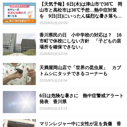
【天気予報】6日(木)は津山市で38℃ 岡
山市と高松市は36℃予想…熱中症対策
を 9日(日)にいったん猛烈な暑さ落ち着
くか
2026/8/5(水)18:09
香川県民の日 小中学校の対応は？ 16
市町で休校にしない方針 「子どもの居
場所を確保できない」
2026/8/5(水)18:06
天満屋岡山店で「世界の昆虫展」 カブ
トムシにタッチできるコーナーも
2026/8/5(水)18:04
6日は危険な暑さに 熱中症警戒アラート
発表 香川県
2026/8/5(水)18:01
マリンレジャー中に女性が足を負傷 香