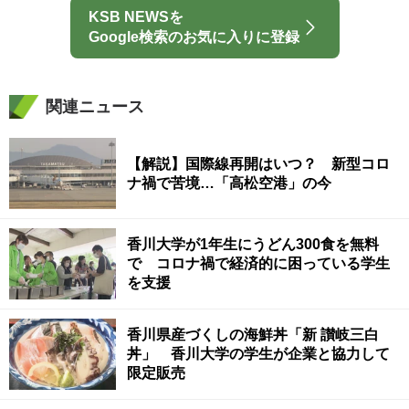
KSB NEWSを
Google検索のお気に入りに登録
関連ニュース
【解説】国際線再開はいつ？ 新型コロ
ナ禍で苦境…「高松空港」の今
香川大学が1年生にうどん300食を無料
で コロナ禍で経済的に困っている学生
を支援
香川県産づくしの海鮮丼「新 讃岐三白
丼」 香川大学の学生が企業と協力して
限定販売