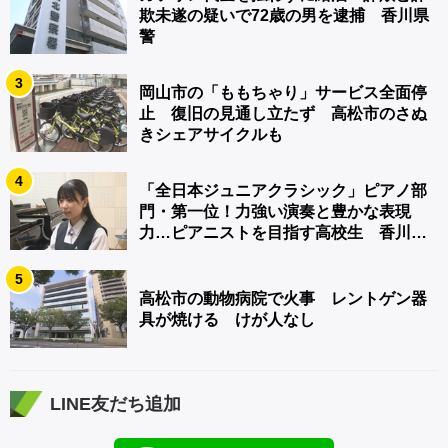
欺未遂の疑いで72歳の男を逮捕 香川県
警
3
岡山市の「ももちゃり」サービス全面停
止 復旧の見通し立たず 高松市のさぬ
きシェアサイクルも
4
「全日本ジュニアクラシック」ピアノ部
門・第一位！力強い演奏と豊かな表現
力…ピアニストを目指す高校生 香川
【青春のキセキ】
5
高松市の動物病院で火事 レントゲン器
具が焼ける けが人なし
LINE友だち追加