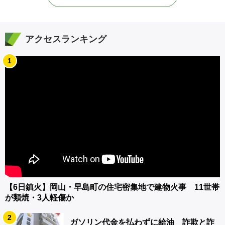
アクセスランキング
1
【6日鎮火】岡山・早島町の住宅密集地で建物火事 11世帯
が類焼・3人軽傷か
2
ガソリン代金を払わずに給油 詐欺と詐