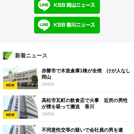
新着ニュース
赤磐市で木造倉庫1棟が全焼 けが人なし
岡山
1時間前
NEW
高松市瓦町の飲食店で火事 近所の男性
が煙を吸って搬送 香川
1時間前
NEW
不同意性交等の疑いで会社員の男を逮