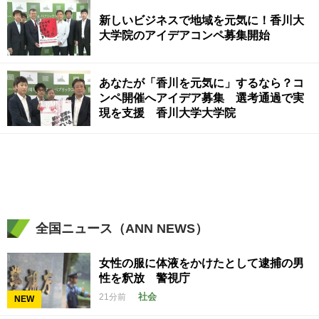
新しいビジネスで地域を元気に！香川大
大学院のアイデアコンペ募集開始
あなたが「香川を元気に」するなら？コ
ンペ開催へアイデア募集 選考通過で実
現を支援 香川大学大学院
全国ニュース（ANN NEWS）
女性の服に体液をかけたとして逮捕の男
性を釈放 警視庁
社会
21分前
NEW