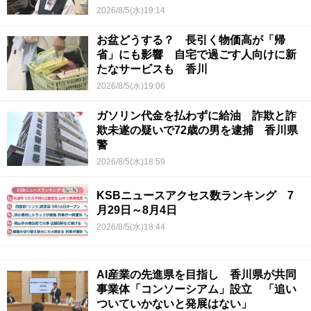
【青春のキセキ】
2026/8/5(水)19:14
お盆どうする？ 長引く物価高が「帰
省」にも影響 自宅で過ごす人向けに新
たなサービスも 香川
2026/8/5(水)19:06
ガソリン代金を払わずに給油 詐欺と詐
欺未遂の疑いで72歳の男を逮捕 香川県
警
2026/8/5(水)18:59
KSBニュースアクセス数ランキング 7
月29日～8月4日
2026/8/5(水)18:44
AI産業の先進県を目指し 香川県が共同
事業体「コンソーシアム」設立 「追い
ついていかないと発展はない」