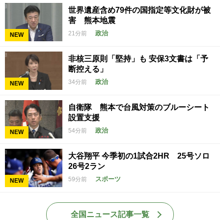
世界遺産含め79件の国指定等文化財が被
害 熊本地震
政治
21分前
NEW
非核三原則「堅持」も 安保3文書は「予
断控える」
政治
34分前
NEW
自衛隊 熊本で台風対策のブルーシート
設置支援
政治
54分前
NEW
大谷翔平 今季初の1試合2HR 25号ソロ
26号2ラン
スポーツ
59分前
NEW
全国ニュース記事一覧