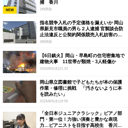
捕 香川
1時間前
NEW
指名競争入札の予定価格を漏えいか 岡山
県新見市職員の男ら２人逮捕 官製談合防
止法違反と公契約関係競売入札妨害の疑
い
3時間前
【6日鎮火】岡山・早島町の住宅密集地で
建物火事 11世帯が類焼・3人軽傷か
2026/8/5(水)21:33
岡山県立図書館で子どもたちが本の保護
作業・修理に挑戦 「汚さないように本
を読みたい」
2026/8/5(水)19:58
「全日本ジュニアクラシック」ピアノ部
門・第一位！力強い演奏と豊かな表現
力…ピアニストを目指す高校生 香川