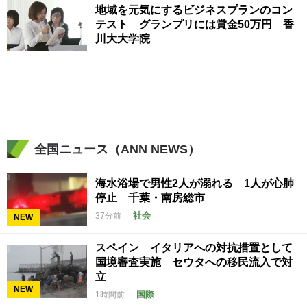
地域を元気にするビジネスプランのコン
テスト グランプリには賞金50万円 香
川大大学院
全国ニュース（ANN NEWS）
海水浴場で男性2人が溺れる 1人が心肺
停止 千葉・南房総市
社会
37分前
NEW
スペイン イタリアへの対抗措置として
国境審査実施 セウタへの移民流入で対
立
NEW
国際
1時間前