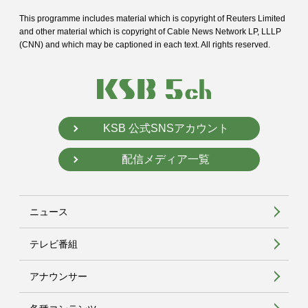
This programme includes material which is copyright of Reuters Limited
and
other material which is copyright of Cable News Network LP, LLLP
(CNN) and
which may be captioned in each text. All rights reserved.
KSB 公式SNSアカウント
配信メディア一覧
ニュース
テレビ番組
アナウンサー