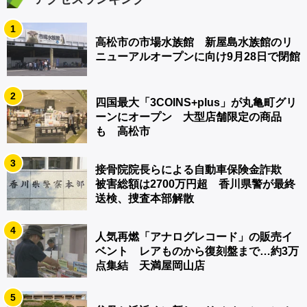
1
高松市の市場水族館 新屋島水族館のリ
ニューアルオープンに向け9月28日で閉館
2
四国最大「3COINS+plus」が丸亀町グリ
ーンにオープン 大型店舗限定の商品
も 高松市
3
接骨院院長らによる自動車保険金詐欺
被害総額は2700万円超 香川県警が最終
送検、捜査本部解散
4
人気再燃「アナログレコード」の販売イ
ベント レアものから復刻盤まで…約3万
点集結 天満屋岡山店
5