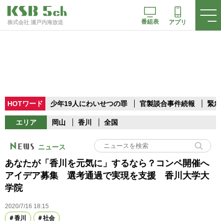
番組表
アプリ
株式会社 瀬戸内海放送
HOTワード
少年19人にわいせつの罪
官製談合事件続報
緊急
エリア
岡山
香川
全国
ニュース
あなたが「香川を元気に」するなら？コンペ開催へ
アイデア募集 選考通過で実現を支援 香川大学大
学院
2020/7/16 18:15
香川
社会