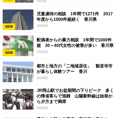
44分前
児童虐待の相談 1年間で1271件 2017
年度から1000件超続く 香川県
2時間前
NEW
配偶者からの暴力相談 1年間で1000件
超 30～40代女性の被害が多い 香川県
2時間前
NEW
都市と地方の「二地域居住」 観音寺市
が暮らし体験ツアー 香川
3時間前
JR岡山駅でお盆期間の下りピーク 多く
の帰省客らで混雑 山陽新幹線は始発か
ら夕方まで満席
3時間前