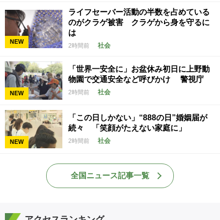
ライフセーバー活動の半数を占めている
のがクラゲ被害 クラゲから身を守るに
は
NEW
社会
2時間前
「世界一安全に」お盆休み初日に上野動
物園で交通安全など呼びかけ 警視庁
社会
2時間前
NEW
「この日しかない」“888の日”婚姻届が
続々 「笑顔がたえない家庭に」
社会
2時間前
NEW
全国ニュース記事一覧
アクセスランキング