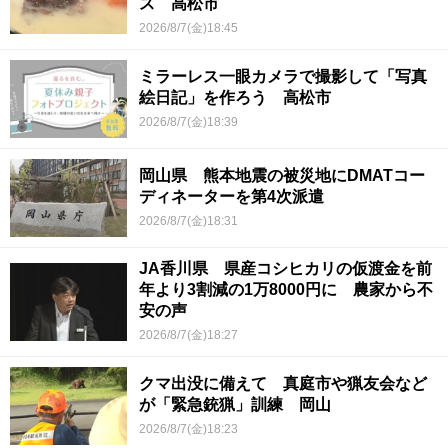
ス 高松市
2026/8/7(金)18:45
ミラーレス一眼カメラで撮影して「写真
絵日記」を作ろう 高松市
2026/8/7(金)18:39
岡山県 熊本地震の被災地にDMATコー
ディネーターを第4次派遣
2026/8/7(金)18:31
JA香川県 県産コシヒカリの仮渡金を前
年より3割減の1万8000円に 農家から不
安の声
2026/8/7(金)18:27
クマ出没に備えて 真庭市や猟友会など
が「緊急銃猟」訓練 岡山
2026/8/7(金)18:23