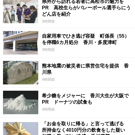
県外から訪れる若者に高松市の魅力を
PR 高校生らがバレーボール選手らにう
どん店を紹介
3時間前
自家用車でひき逃げ容疑 町係長（55）
を停職6カ月処分 香川・多度津町
3時間前
熊本地震の被災者に県営住宅を提供 香
川県
4時間前
希少糖をメジャーに 香川大生が大阪で
PR ドーナツの試食も
4時間前
「お金を取りに帰る」と言って逃げる
所持金なく4010円分の飲食をした疑い