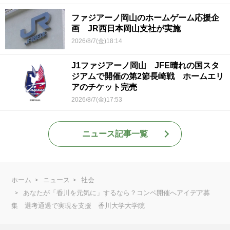
ファジアーノ岡山のホームゲーム応援企
画 JR西日本岡山支社が実施
2026/8/7(金)18:14
J1ファジアーノ岡山 JFE晴れの国スタ
ジアムで開催の第2節長崎戦 ホームエリ
アのチケット完売
2026/8/7(金)17:53
ニュース記事一覧
ホーム
ニュース
社会
あなたが「香川を元気に」するなら？コンペ開催へアイデア募
集 選考通過で実現を支援 香川大学大学院