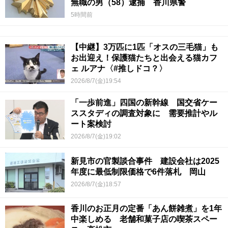
無職の男（58）逮捕 香川県警
5時間前
【中継】3万匹に1匹「オスの三毛猫」も
お出迎え！保護猫たちと出会える猫カフ
ェ ルアナ〈#推しドコ？〉
2026/8/7(金)19:54
「一歩前進」四国の新幹線 国交省ケー
ススタディの調査対象に 需要推計やル
ート案検討
2026/8/7(金)19:02
新見市の官製談合事件 建設会社は2025
年度に最低制限価格で6件落札 岡山
2026/8/7(金)18:57
香川のお正月の定番「あん餅雑煮」を1年
中楽しめる 老舗和菓子店の喫茶スペー